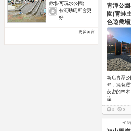
戲場-可玩水公園)
青潭公園
有流動廁所會更
園(青蛙
好
色遊戲場
更多留言
新店青潭公
畔，擁有豐
茂密的林木
流...
5
0
約