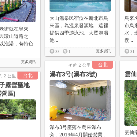
烏來
大山溫泉民宿位在新北市烏
市烏
來區，為溫泉發源地，這裡
老街就在烏來
水，
提供四季游泳池、大眾泡湯
與環山道路之
櫻...
池...
以泡湯，有特色
更多資訊
31
38
1
更多資訊
台北
約 2 公里
雲仙
瀑布3号(瀑布3號)
台北
約 2 公里
子露營聖地
露營區)
瀑布3号座落在烏來瀑布
雲仙
旁，2019年4月開始營業，