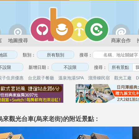
言
地圖搜尋
商家合作
類別：
搜尋：
新增日期：
搜尋：
所有景點
親子住房優惠
台北親子餐廳
溫泉泡湯SPA
溜滑梯民宿
觀光工廠
D
烏來觀光台車(烏來老街)的附近景點 :