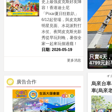
史上最強皮克斯好友陣
容！香港迪士尼
「Pixar夏日狂歡趴」
6/12起登場，與皮克斯
明星見面、水花派對打
水仗、夜間皮克斯光影
秀從早玩到晚，暑假全
家一起來玩個過癮！
日期: 2026-05-19
贈九族文化
只賣4天，
更多消息
大2幼(1
4799元
廣告合作
烏來台車
車(烏來老