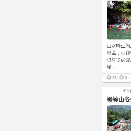
山水畔生態
峽區，可露
也有提供套
場...
23
0
約
蟾蜍山谷