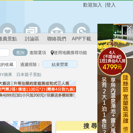
歡迎加入
|
登入
推薦景點
討論區
聯絡我們
APP下載
進階選項
使用地圖搜尋功能
我的收藏
過濾排除：
IY摘果
日本親子景點
搜 尋