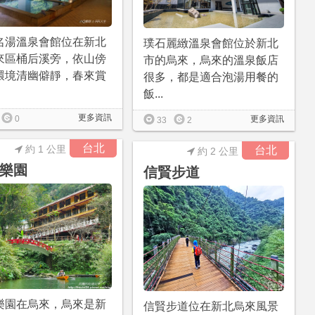
名湯溫泉會館位在新北
璞石麗緻溫泉會館位於新北
來區桶后溪旁，依山傍
市的烏來，烏來的溫泉飯店
環境清幽僻靜，春來賞
很多，都是適合泡湯用餐的
飯...
更多資訊
0
更多資訊
33
2
台北
約 1 公里
台北
約 2 公里
樂園
信賢步道
樂園在烏來，烏來是新
信賢步道位在新北烏來風景