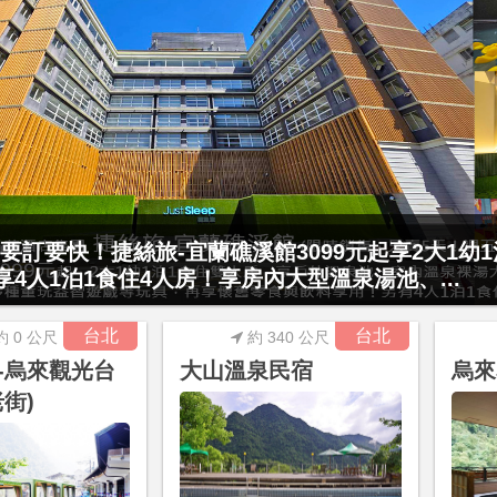
村門票2張(總價值1100元*2)！4099元享日月潭
要訂要快！捷絲旅-宜蘭礁溪館3099元起享2大1幼
15公分以下)1泊1食升等住簡約家庭房或...
起享4人1泊1食住4人房！享房內大型溫泉湯池、...
台北
台北
約 0 公尺
約 340 公尺
-烏來觀光台
大山溫泉民宿
烏來
街)