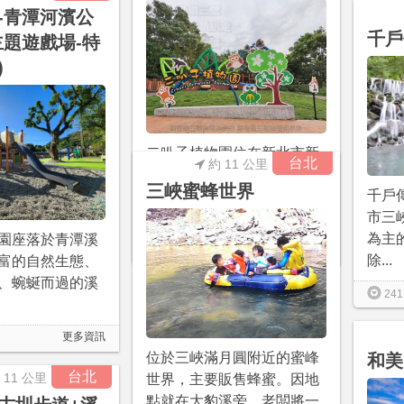
-青潭河濱公
千戶
主題遊戲場-特
)
二叭子植物園位在新北市新
台北
約 11 公里
店區，又有安坑綠寶石之
三峽蜜蜂世界
千戶
稱，是一個適合親子散步健
市三
行的...
為主
園座落於青潭溪
更多資訊
7
0
除...
富的自然生態、
、蜿蜒而過的溪
241
更多資訊
位於三峽滿月圓附近的蜜峰
和美
台北
 11 公里
世界，主要販售蜂蜜。因地
點就在大豹溪旁，老闆將一