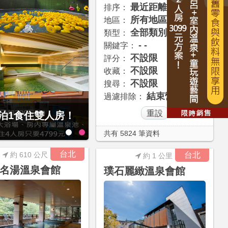
最近距離
排序：
所有地區
地區：
全部類別
類型：
- -
關鍵字：
不設限
評分：
不設限
收藏：
不設限
搜尋：
結束營業
過濾排除：
經典大飯店范特奇堡2
1泊1食住雙人房！
共有 5824 筆資料
台北
約 610 公尺
台北
約 1 公里
名湯溫泉會館
璞石麗緻溫泉會館