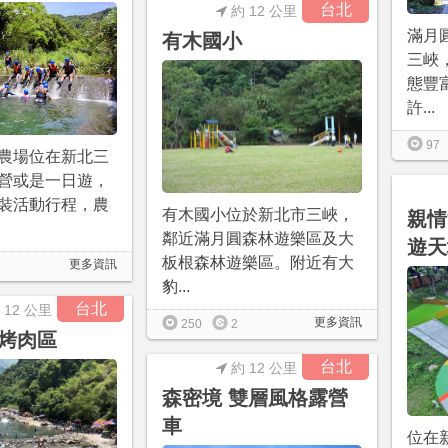
台北
約 12 公里
滿月
有木國小
三峽
態豐
許...
97
農場位在新北三
營或是一日遊，
裝活動行程，農
有木國小位於新北市三峽，
親情
鄰近滿月圓森林遊樂區及大
遊天
板根森林遊樂區。附近有大
更多資訊
豹...
台北
 12 公里
更多資訊
250
2
烤肉區
台北
約 12 公里
森密境 雙層風格露營
車
位在