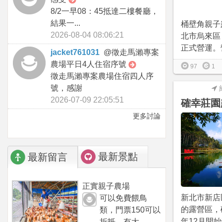
8/2一早08：45抵達二樓餐廳，
結果一...
桶壁角親子
2026-08-04 08:06:21
北市烏來區，於
正式營運。營
jacket761031
@
徵走馬瀨專案
農場平日4人住宿序號
97
1
徵走馬瀨專案農場住宿四人序
號，感謝
2026-07-09 22:05:51
確幸莊園
更多討論
最新景點
最新留言
正實親子農場
新北市新店
可以免費餵鳥
的露營區，
類，門票150可以
年12月開始
折抵，有大...