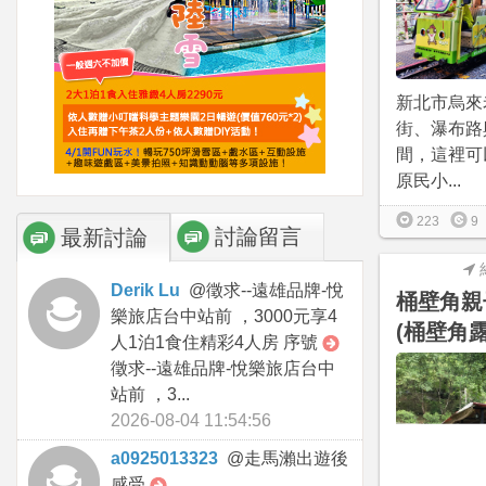
新北市烏來
街、瀑布路
間，這裡可
原民小...
223
9
討論留言
最新討論
Derik Lu
@
徵求--遠雄品牌-悅
桶壁角親
樂旅店台中站前 ，3000元享4
(桶壁角
人1泊1食住精彩4人房 序號
徵求--遠雄品牌-悅樂旅店台中
站前 ，3...
2026-08-04 11:54:56
a0925013323
@
走馬瀨出遊後
感受