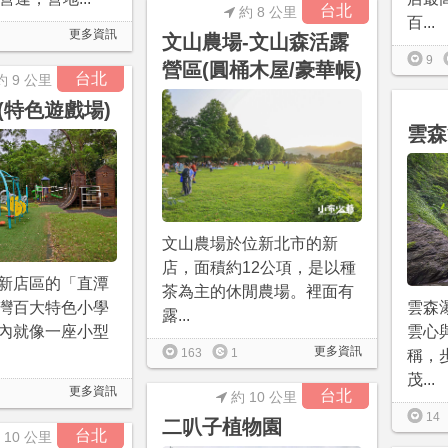
台北
約 8 公里
百...
更多資訊
文山農場-文山森活露
9
營區(圓桶木屋/豪華帳)
台北
約 9 公里
(特色遊戲場)
雲森
文山農場於位新北市的新
店，面積約12公項，是以種
新店區的「直潭
茶為主的休閒農場。裡面有
灣百大特色小學
雲森
露...
內就像一座小型
雲心
更多資訊
163
1
稱，
茂...
更多資訊
台北
約 10 公里
14
二叭子植物園
台北
 10 公里