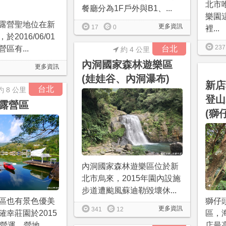
北市
餐廳分為1F戶外與B1、...
樂園
露營聖地位在新
更多資訊
17
0
裡...
2016/06/01
237
區有...
台北
約 4 公里
內洞國家森林遊樂區
更多資訊
(娃娃谷、內洞瀑布)
新店
台北
約 8 公里
登山
露營區
(獅
內洞國家森林遊樂區位於新
北市烏來，2015年園內設施
步道遭颱風蘇迪勒毀壞休...
區也有景色優美
獅仔
更多資訊
341
12
確幸莊園於2015
區，
營運，營地...
店最