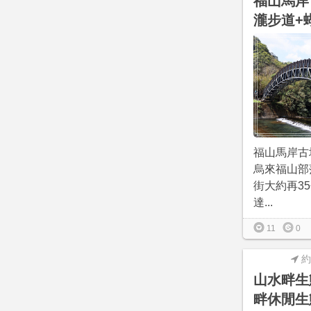
福山馬岸
瀧步道+
福山馬岸古
烏來福山部
街大約再3
達...
11
0
約
山水畔生
畔休閒生