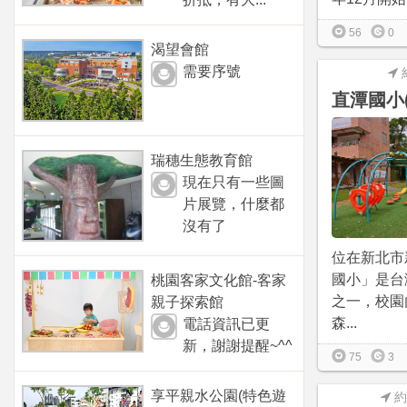
56
0
渴望會館
需要序號
直潭國小
瑞穗生態教育館
現在只有一些圖
片展覽，什麼都
沒有了
位在新北市
國小」是台
桃園客家文化館-客家
之一，校園
親子探索館
森...
電話資訊已更
新，謝謝提醒~^^
75
3
享平親水公園(特色遊
約