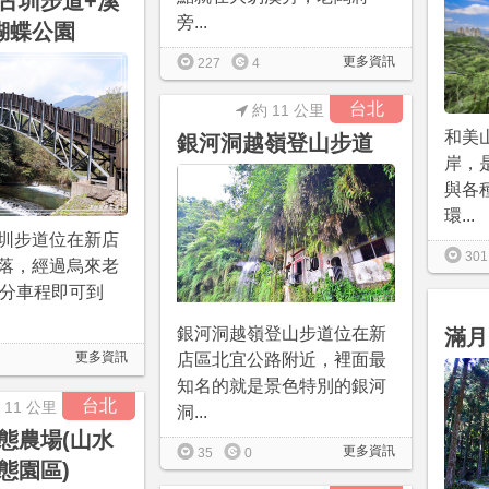
古圳步道+溪
旁...
蝴蝶公園
更多資訊
227
4
台北
約 11 公里
和美
銀河洞越嶺登山步道
岸，
與各
環...
圳步道位在新店
301
落，經過烏來老
5分車程即可到
銀河洞越嶺登山步道位在新
滿月
更多資訊
店區北宜公路附近，裡面最
知名的就是景色特別的銀河
台北
 11 公里
洞...
態農場(山水
更多資訊
35
0
態園區)