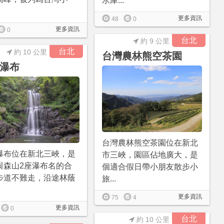
水庫...
更多資訊
48
0
更多資訊
0
台北
約 9 公里
台北
約 10 公里
台灣農林熊空茶園
瀑布
台灣農林熊空茶園位在新北
瀑布位在新北三峽，是
市三峽，園區佔地廣大，是
與森山2座瀑布名的合
個適合假日帶小朋友散步小
步道不難走，沿途林蔭
旅...
更多資訊
75
4
更多資訊
0
台北
約 10 公里