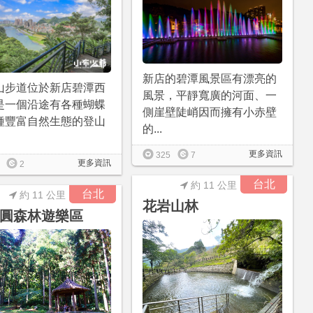
新店的碧潭風景區有漂亮的
山步道位於新店碧潭西
風景，平靜寬廣的河面、一
是一個沿途有各種蝴蝶
側崖壁陡峭因而擁有小赤壁
種豐富自然生態的登山
的...
更多資訊
325
7
更多資訊
2
台北
約 11 公里
台北
約 11 公里
花岩山林
圓森林遊樂區