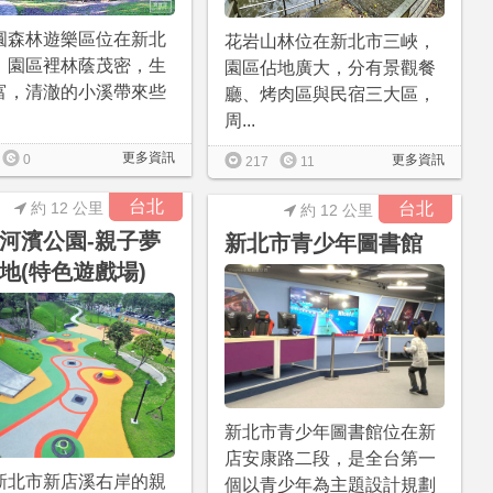
圓森林遊樂區位在新北
花岩山林位在新北市三峽，
，園區裡林蔭茂密，生
園區佔地廣大，分有景觀餐
富，清澈的小溪帶來些
廳、烤肉區與民宿三大區，
周...
更多資訊
0
更多資訊
217
11
台北
約 12 公里
台北
約 12 公里
河濱公園-親子夢
新北市青少年圖書館
地(特色遊戲場)
新北市青少年圖書館位在新
店安康路二段，是全台第一
新北市新店溪右岸的親
個以青少年為主題設計規劃