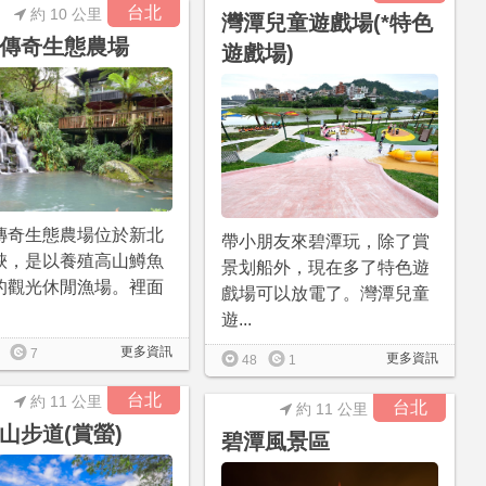
台北
約 10 公里
灣潭兒童遊戲場(*特色
傳奇生態農場
遊戲場)
傳奇生態農場位於新北
帶小朋友來碧潭玩，除了賞
峽，是以養殖高山鱒魚
景划船外，現在多了特色遊
的觀光休閒漁場。裡面
戲場可以放電了。灣潭兒童
遊...
更多資訊
7
更多資訊
48
1
台北
約 11 公里
台北
約 11 公里
山步道(賞螢)
碧潭風景區