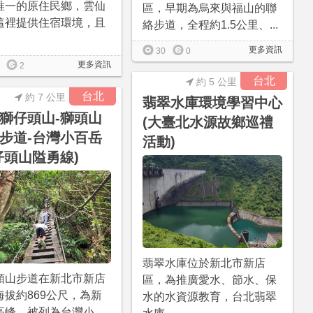
唯一的原住民鄉，雲仙
區，早期為烏來與福山的聯
這裡提供住宿環境，且
絡步道，全程約1.5公里、...
更多資訊
30
0
更多資訊
2
台北
約 5 公里
台北
約 7 公里
翡翠水庫環境學習中心
獅仔頭山-獅頭山
(大臺北水源故鄉巡禮
步道-台灣小百岳
活動)
仔頭山隘勇線)
翡翠水庫位於新北市新店
頭山步道在新北市新店
區，為推廣愛水、節水、保
海拔約869公尺，為新
水的水資源教育，台北翡翠
高峰，被列為台灣小