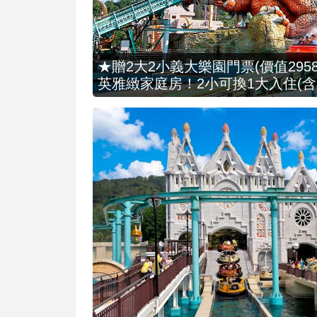
★贈2大2小義大樂園門票(價值2958
英雅緻家庭房！2小可換1大入住(含