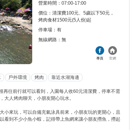
營業時間：07:00-17:00
價位：清潔費100元、5歲以下50元，
烤肉食材1500元(5人份)起
停車場：有
無線網路：無
專頁
官網
水
戶外環境
烤肉
靠近水湖海邊
根再往前行就可以看到，入園每人收60元清潔費，停車不需
，大人烤肉聊天，小朋友開心玩水。
大小來玩，可以自備充氣泳具前來，小朋友玩的更開心，且
以看到不少小魚小蝦，記得帶上魚網來讓小朋友撈魚，撈起