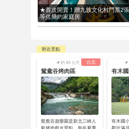
★首次開賣！贈九族文化村門票2張(總價
等住簡約家庭房
附近景點
台北
約 80 公尺
鴛鴦谷烤肉區
有木國
有木國
鴛鴦谷遊樂園是新北三峽人
鄰近滿
氣烤肉戲水景點，每年夏季