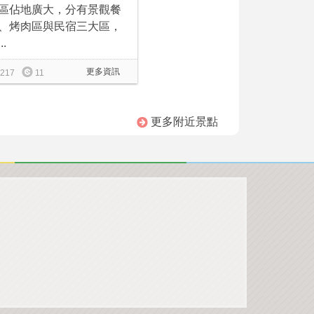
區佔地廣大，分有景觀餐
、烤肉區與民宿三大區，
..
更多資訊
217
11
更多附近景點