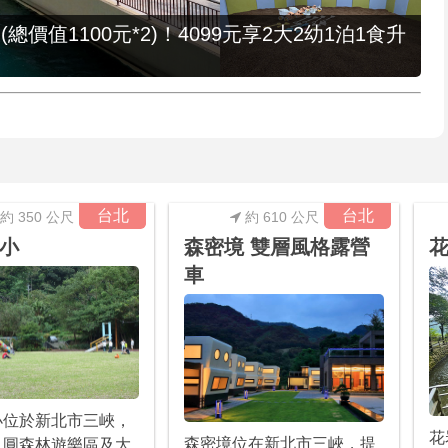
值1100元*2)！4099元享2大2幼1泊1食升
台北
台北
約 350 公尺
約 610 公尺
小
森密境 雙層風格露營
車
小位於新北市三峽，
花
森密境位在新北市三峽，提
月圓森林遊樂區及大