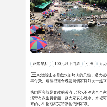
旅遊景點
100元以下門票
供餐
玩
三
峽蟾蜍山谷是戲水加烤肉的景點，過大板
再付費。這裡很適合邀請幾個家庭好友一起來
烤肉區旁就是寬敞的溪流，溪水不深適合全家
溪旁有救生員看顧，讓大家安心玩水。水裡可
來的小生物觀察完請讓牠們回家哦。