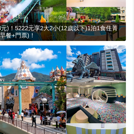
元)！5222元享2大2小(12歲以下)1泊1食住菁
早餐+門票)！