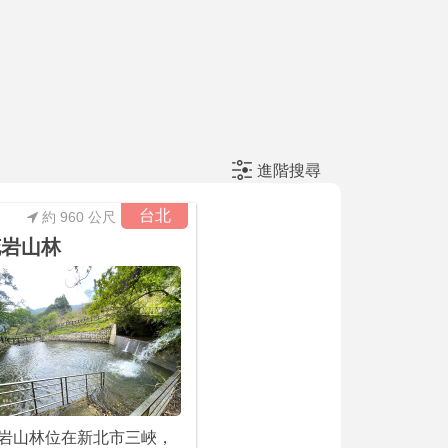
進階搜尋
台北
約 960 公尺
花岩山林
岩山林位在新北市三峽，