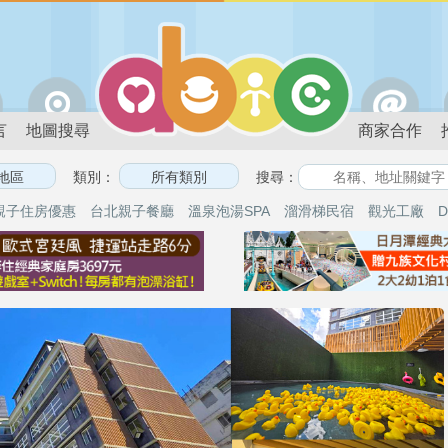
言
地圖搜尋
商家合作
類別：
搜尋：
親子住房優惠
台北親子餐廳
溫泉泡湯SPA
溜滑梯民宿
觀光工廠
D