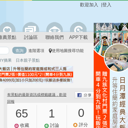
歡迎加入
|
登入
推薦景點
討論區
聯絡我們
APP下載
進階選項
使用地圖搜尋功能
IY摘果
日本親子景點
有景點的最新資訊或標籤建議，歡迎
回報
0
65
1
評分
收藏
討論