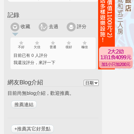
記錄
收藏
去過
評分
不好
欠佳
普通
很好
極佳
目前已有 0 人評分
我還沒評分，來評一下
網友Blog介紹
目前尚無blog介紹，歡迎推薦。
+推薦其它好景點