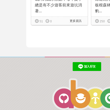
板根森
總是有不少遊客前來遊坃消
豹...
暑...
更多資訊
250
51
0