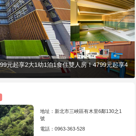
9元起享2大1幼1泊1食住雙人房！4799元起享4
地址：新北市三峽區有木里6鄰130之1
號
電話：0963-363-528