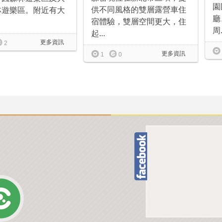
園
供不同風格的雙層露營車住
林遊樂區。附近有大
廳
宿體驗，雙層空間更大，住
周.
起...
更多資訊
2
更多資訊
1
0