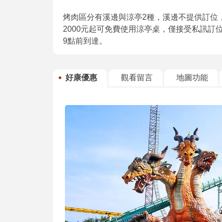
烤肉區分有溪邊與涼亭2種，溪邊不提供訂位
2000元起可免費使用涼亭桌，僅接受私訊訂位
9點前到達。
好康優惠
觀看留言
地圖功能