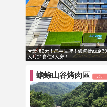
★最後2天！晶華品牌！礁溪捷絲旅309
人1泊1食住4人房！
蟾蜍山谷烤肉區
台北