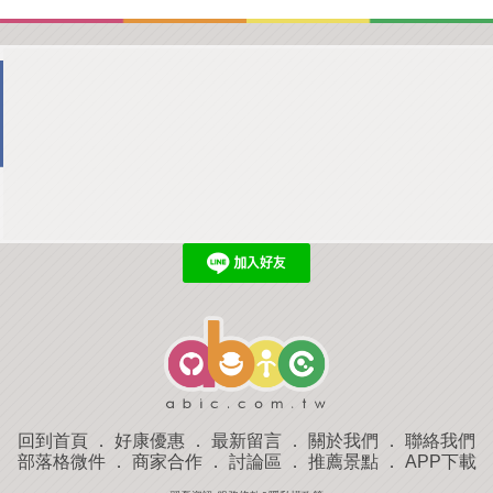
回到首頁
．
好康優惠
．
最新留言
．
關於我們
．
聯絡我們
部落格微件
．
商家合作
．
討論區
．
推薦景點
．
APP下載