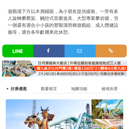
遊戲場下方以木屑鋪面，為小朋友提供緩衝。一旁有多
人旋轉攀爬架、觸控式音樂遊具、大型專業攀岩牆，另
一側還有適合小小孩的塑製溜滑梯遊戲組、成人體健設
施等，適合各年齡層來此休憩。
好康優惠
觀看留言
地圖功能
檢視街景