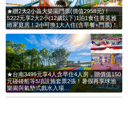
★贈2大2小義大樂園門票(價值2958元)！
5222元享2大2小(12歲以下)1泊1食住菁英雅
緻家庭房！2小可換1大入住(含早餐+門票)！
★台南3499元享4人含早住4人房，贈價值150
元碰碰船等5項設施套票2張！暑假再享球池
樂園與氣墊式戲水入場...