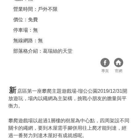
營業時間：戶外不限
價位：免費
停車場：無
無線網路：無
部落格介紹：
葛瑞絲的天堂
專頁
官網
新
店區第一座攀爬主題遊戲場-瑠公公園2019/12/31開
放遊玩，場內以繩網為主架構，挑戰小朋友的膽量與平
衡力。
攀爬遊戲場以超過1層樓的樹屋為中心點，四周架設不同
關卡的繩網，要到木屋需手腳併用往上爬才能到達，經
過一番努力到達木屋好有成就感呢。