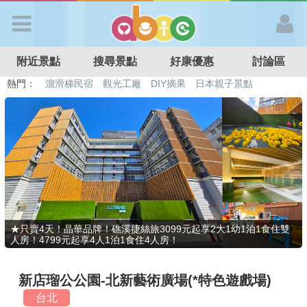
歡迎加入
附近景點
搜尋景點
好康優惠
討論區
APP登入
熱門：
溜滑梯民宿
觀光工廠
DIY摘果
日本親子景點
特色遊戲場
親子住房優惠
台北親子餐廳
溫泉泡湯SPA
首 頁
搜尋景點
好康優惠
★只賣4天！晶華品牌！礁溪捷絲旅3099元起享2大1幼1泊1食住雙
人房！4799元起享4人1泊1食住4人房！
最新消息
新店瑠公公園-北新藝術廣場(*特色遊戲場)
最新留言
台北