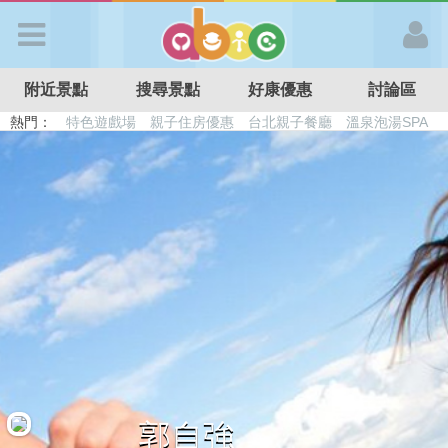
歡迎加入
附近景點
搜尋景點
好康優惠
討論區
APP登入
熱門：
特色遊戲場
親子住房優惠
台北親子餐廳
溫泉泡湯SPA
溜滑梯民宿
觀光工廠
DIY摘果
日本親子景點
首 頁
搜尋景點
好康優惠
最新消息
最新留言
郭自強