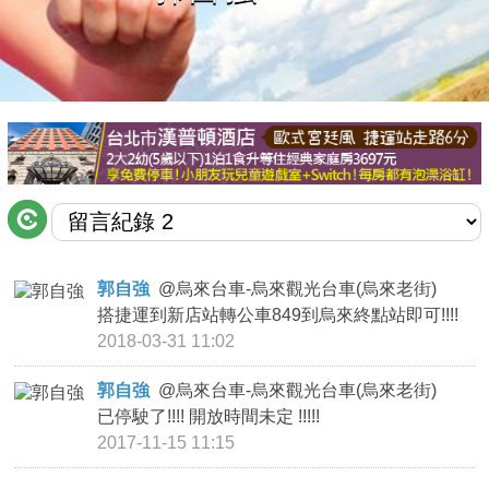
商家合作
推薦景點
討論區
聯絡我們
郭自強
@
烏來台車-烏來觀光台車(烏來老街)
搭捷運到新店站轉公車849到烏來終點站即可!!!!
APP下載
2018-03-31 11:02
郭自強
@
烏來台車-烏來觀光台車(烏來老街)
已停駛了!!!! 開放時間未定 !!!!!
2017-11-15 11:15