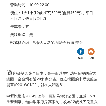
營業時間：10:00-22:00
價位：1大1小(12歲以下)520元(會員460元)，平日
不限時，假日限2小時
停車場：有
無線網路：無
部落格介紹：
靜怡&大顆呆の親子.旅遊.美食
專頁
官網
遊
戲愛樂園來自日本，是一個以主打幼兒玩樂的室內
樂園，全台灣有近20多家分店。位在桃園的中壢旗艦店
開幕於2016/01/22，就在大潤發B1。
中壢旗艦店2019年整修，更新為海洋公園，並於12/20
重新開幕。館內取消原身高限制，改為12歲以下兒童入