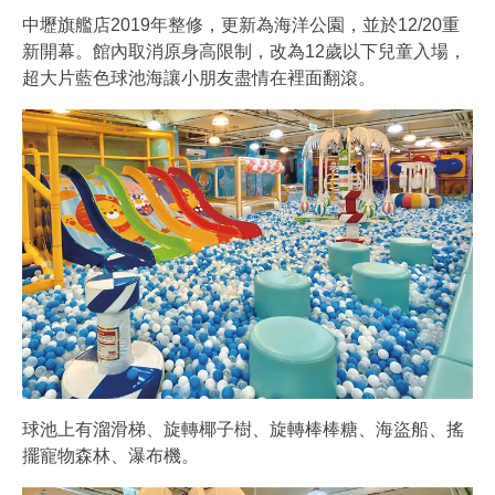
中壢旗艦店2019年整修，更新為海洋公園，並於12/20重
新開幕。館內取消原身高限制，改為12歲以下兒童入場，
超大片藍色球池海讓小朋友盡情在裡面翻滾。
球池上有溜滑梯、旋轉椰子樹、旋轉棒棒糖、海盜船、搖
擺寵物森林、瀑布機。