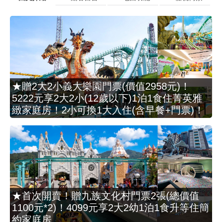
★贈2大2小義大樂園門票(價值2958元)！
5222元享2大2小(12歲以下)1泊1食住菁英雅
緻家庭房！2小可換1大入住(含早餐+門票)！
★首次開賣！贈九族文化村門票2張(總價值
1100元*2)！4099元享2大2幼1泊1食升等住簡
約家庭房