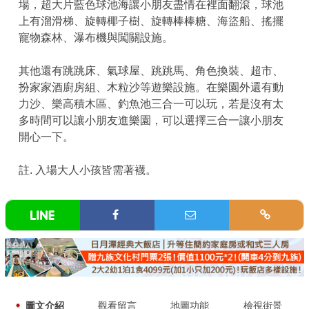
場，超大片藍色球池海讓小朋友盡情在裡面翻滾，球池
上有溜滑梯、旋轉椰子樹、旋轉棒棒糖、海盜船、搖擺
寵物森林、瀑布機與闖關設施。
其他還有跳跳床、氣球屋、跳跳馬、角色換裝、超市、
扮家家酒廚房組、木粒沙等遊樂設施。在樂園外還有動
力沙、樂高積木區、釣魚池三合一可以玩，若是沒有太
多時間可以讓小朋友進樂園，可以選擇三合一讓小朋友
開心一下。
註. 入場大人小孩皆需著襪。
圖文介紹
觀看留言
地圖功能
檢視街景