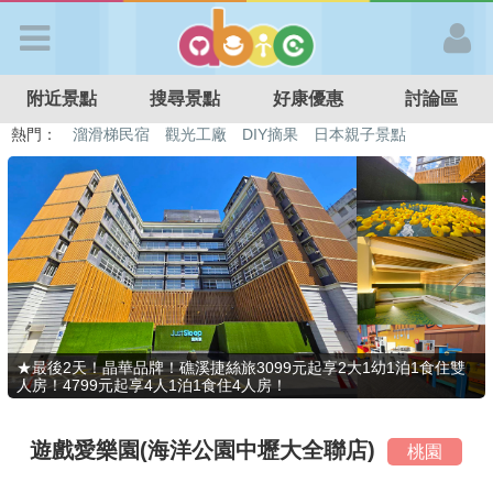
歡迎加入
附近景點
搜尋景點
好康優惠
討論區
APP登入
熱門：
溜滑梯民宿
觀光工廠
DIY摘果
日本親子景點
特色遊戲場
親子住房優惠
台北親子餐廳
溫泉泡湯SPA
首 頁
搜尋景點
好康優惠
★最後2天！晶華品牌！礁溪捷絲旅3099元起享2大1幼1泊1食住雙
人房！4799元起享4人1泊1食住4人房！
最新消息
遊戲愛樂園(海洋公園中壢大全聯店)
桃園
最新留言