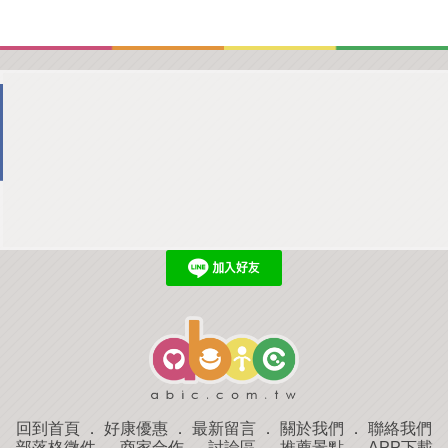
回到首頁
．
好康優惠
．
最新留言
．
關於我們
．
聯絡我們
部落格微件
．
商家合作
．
討論區
．
推薦景點
．
APP下載