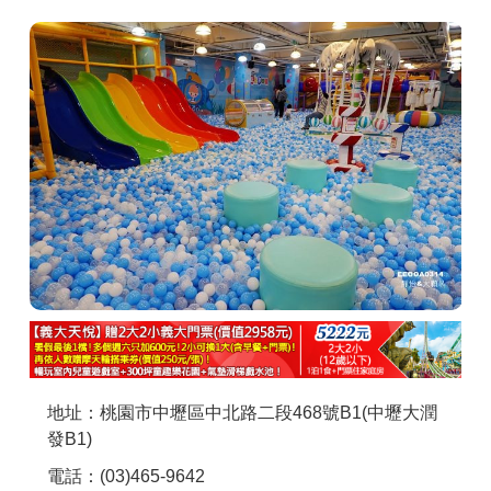
商家合作
推薦景點
討論區
聯絡我們
APP下載
地址：桃園市中壢區中北路二段468號B1(中壢大潤
發B1)
電話：(03)465-9642