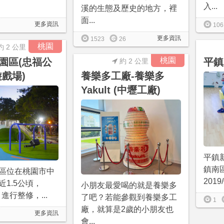
入...
溪的生態及歷史的地方，裡
面...
更多資訊
106
更多資訊
1523
26
桃園
約 2 公里
桃園
園區(忠福公
平鎮
約 2 公里
遊戲場)
養樂多工廠-養樂多
Yakult (中壢工廠)
平鎮
鎮南
區位在桃園市中
2019
1.5公頃，
小朋友最愛喝的就是養樂多
月進行整修，...
了吧？若能參觀到養樂多工
1
廠，就算是2歲的小朋友也
更多資訊
會...