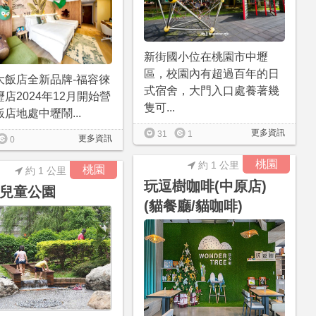
新街國小位在桃園市中壢
區，校園內有超過百年的日
大飯店全新品牌-福容徠
式宿舍，大門入口處養著幾
店2024年12月開始營
隻可...
店地處中壢鬧...
更多資訊
31
1
更多資訊
0
桃園
約 1 公里
桃園
約 1 公里
玩逗樹咖啡(中原店)
兒童公園
(貓餐廳/貓咖啡)