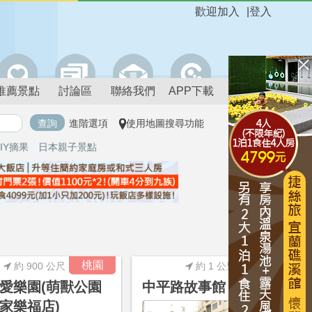
歡迎加入
|
登入
推薦景點
討論區
聯絡我們
APP下載
進階選項
使用地圖搜尋功能
IY摘果
日本親子景點
進階搜尋
桃園
桃園
約 900 公尺
約 1 公里
愛樂園(萌獸公園
中平路故事館
家樂福店)