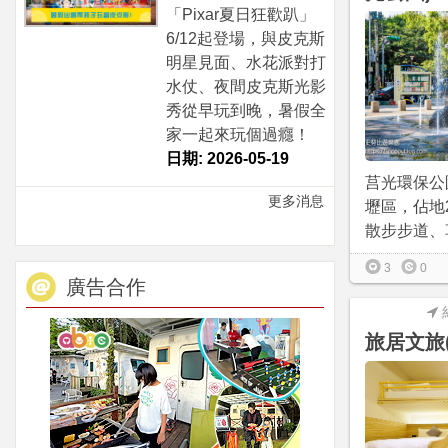
「Pixar夏日狂歡趴」
6/12起登場，與皮克斯
明星見面、水花派對打
水仗、夜間皮克斯光影
秀從早玩到晚，暑假全
家一起來玩個過癮！
日期: 2026-05-19
莒光環保公
更多消息
壢區，佔地2
散步步道、草
3
0
廣告合作
旅居文旅