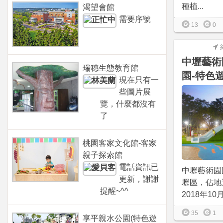
種植...
渴望會館
需要序號
13
0
中壢藝術
瑞穗生態教育館
園-特色
現在只有一
些圖片展
覽，什麼都沒有
了
桃園客家文化館-客家
親子探索館
電話資訊已
中壢藝術園
更新，謝謝
壢區，佔地近
提醒~^^
2018年10
35
1
享平親水公園(特色遊