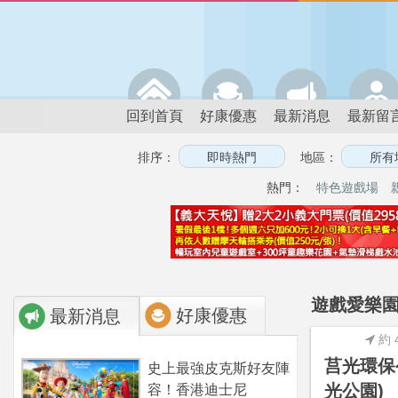
回到首頁
好康優惠
最新消息
最新留
排序：
地區：
熱門：
特色遊戲場
遊戲愛樂園
好康優惠
最新消息
約 
莒光環保
史上最強皮克斯好友陣
光公園)
容！香港迪士尼