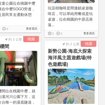
兒童公園位在桃園中壢
玩逗樹咖啡是間連鎖桌遊咖
就在中壢SOGO旁邊，
啡店，可以單純用餐或是玩
近居民常去運動休憩
桌遊，位在桃園的中原店座
落...
更多資訊
0
更多資訊
5
0
桃園
約 2 公里
桃園
約 2 公里
礫間
新勢公園-海底大探索
海洋風主題遊戲場(特
色遊戲場)
礫間位在桃園中壢，就
街溪河川公園下方，這
全台唯一的溪底隧道，