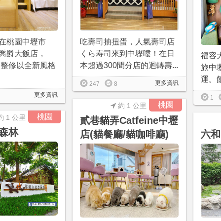
在桃園中壢市
吃壽司抽扭蛋，人氣壽司店
喬爵大飯店，
くら寿司來到中壢嘍！在日
福容
經過整修以全新風格
本超過300間分店的迴轉壽...
旅中壢
運。飯
更多資訊
247
8
更多資訊
1
桃園
約 1 公里
桃園
約 1 公里
貳巷貓弄Catfeine中壢
森林
店(貓餐廳/貓咖啡廳)
六和