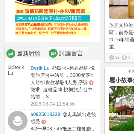
旅居文旅位
區，前身是
2016年
重...
討論留言
最新討論
33
0
Derik Lu
@
徵求--遠雄品牌-悅
樂旅店台中站前 ，3000元享4
壢小故事
人1泊1食住精彩4人房 序號
徵求--遠雄品牌-悅樂旅店台中
站前 ，3...
2026-08-04 11:54:56
a0925013323
@
走馬瀨出遊後
感受
8/2一早08：45抵達二樓餐廳，