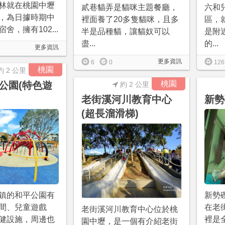
林就在桃園中壢
貳巷貓弄是貓咪主題餐廳，
六和
，為日據時期中
裡面養了20多隻貓咪，且多
區，
舍，擁有102...
半是品種貓，讓貓奴可以
是附
盡...
的...
更多資訊
更多資訊
6
0
126
桃園
約 2 公里
桃園
公園(特色遊
約 2 公里
老街溪河川教育中心
新勢
(超長溜滑梯)
鎮的和平公園有
新勢
間、兒童遊戲
在老
老街溪河川教育中心位於桃
健設施，周邊也
裡是
園中壢，是一個有介紹老街