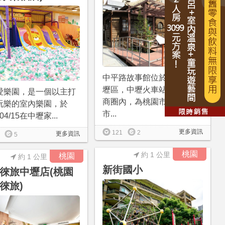
中平路故事館位於桃園市中
壢區，中壢火車站前的中平
愛樂園，是一個以主打
商圈內，為桃園市第一座城
玩樂的室內樂園，於
市...
/04/15在中壢家...
更多資訊
121
2
更多資訊
5
桃園
約 1 公里
桃園
約 1 公里
新街國小
徠旅中壢店(桃園
徠旅)