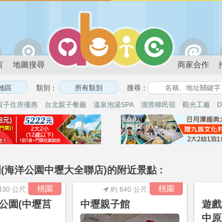
言
地圖搜尋
商家合作
類別：
搜尋：
親子住房優惠
台北親子餐廳
溫泉泡湯SPA
溜滑梯民宿
觀光工廠
D
(海洋公園中壢大全聯店)的附近景點 :
桃園
桃園
430 公尺
約 840 公尺
公園(中壢莒
中壢親子館
遊戲
中原