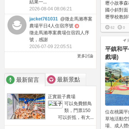
結果一...
壢小故事森
2026-08-04 08:06:21
國小斜對面
壢學校教師宿
jacket761031
@
徵走馬瀨專案
農場平日4人住宿序號
62
0
徵走馬瀨專案農場住宿四人序
號，感謝
2026-07-09 22:05:51
平鎮和平
更多討論
戲場)
最新景點
最新留言
正實親子農場
可以免費餵鳥
類，門票150
位在桃園平
可以折抵，有大...
草地活動空
場、成人體