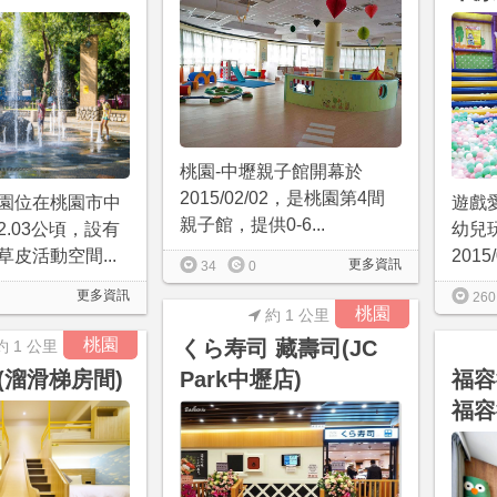
桃園-中壢親子館開幕於
2015/02/02，是桃園第4間
園位在桃園市中
遊戲
親子館，提供0-6...
.03公頃，設有
幼兒
皮活動空間...
2015
更多資訊
34
0
更多資訊
260
桃園
約 1 公里
桃園
くら寿司 藏壽司(JC
約 1 公里
(溜滑梯房間)
Park中壢店)
福容
福容