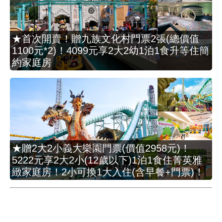
★首次開賣！贈九族文化村門票2張(總價值
1100元*2)！4099元享2大2幼1泊1食升等住簡
約家庭房
★贈2大2小義大樂園門票(價值2958元)！
5222元享2大2小(12歲以下)1泊1食住菁英雅
緻家庭房！2小可換1大入住(含早餐+門票)！