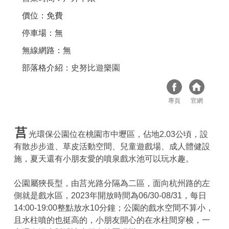
價位：免費
停車場：無
無線網路：無
部落格介紹：
史努比遊樂園
專頁
官網
莒
光環保公園位在桃園市中壢區，佔地2.03公頃，設
有散步步道、草皮活動空間、兒童遊戲場、成人體健設
施，夏天還有小朋友愛的噴泉戲水池可以玩水趣。
公園屬狹長型，由莒光路分隔為二區，面向杭州路的左
側就是戲水區，2023年開放時間為06/30-08/31，每日
14:00-19:00整點放水10分鐘；公園的戲水空間不算小，
且水柱噴的也挺高的，小朋友開心的在水柱間穿梭，一