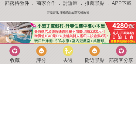
部落格微件
．
商家合作
．
討論區
．
推薦景點
．
APP下載
羿磊資訊 服務條款&隱私權政策
收藏
評分
去過
附近景點
部落客分享