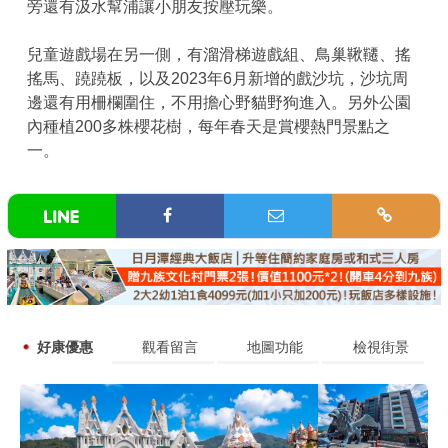
旁還有汲水幫浦讓小朋友按壓玩樂。
兒童遊戲場在另一側，有溜滑梯遊戲組、鳥巢鞦韆、搖
搖馬、蹺蹺板，以及2023年6月新增的戲沙坑，沙坑周
邊還有用柵欄圍住，不用擔心野貓野狗進入。另外公園
內種植200多株櫻花樹，每年春天是賞櫻熱門景點之
一。
好康優惠
觀看留言
地圖功能
檢視街景