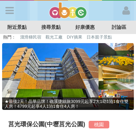
歡迎加入
附近景點
搜尋景點
好康優惠
討論區
APP登入
熱門：
溜滑梯民宿
觀光工廠
DIY摘果
日本親子景點
特色遊戲場
親子住房優惠
台北親子餐廳
溫泉泡湯SPA
首 頁
搜尋景點
好康優惠
★最後2天！晶華品牌！礁溪捷絲旅3099元起享2大1幼1泊1食住雙
人房！4799元起享4人1泊1食住4人房！
最新消息
莒光環保公園(中壢莒光公園)
桃園
最新留言