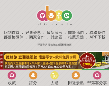
回到首頁
．
好康優惠
．
最新留言
．
關於我們
．
聯絡我們
部落格微件
．
商家合作
．
討論區
．
推薦景點
．
APP下載
羿磊資訊 服務條款&隱私權政策
收藏
評分
去過
附近景點
部落客分享