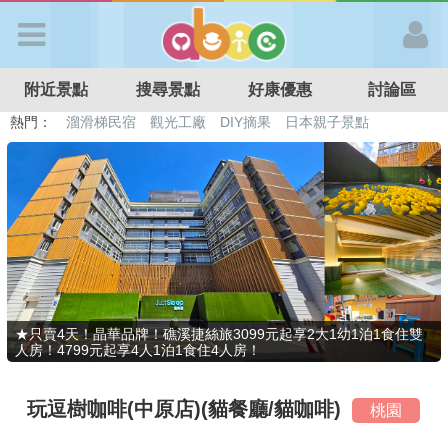
歡迎加入
附近景點
搜尋景點
好康優惠
討論區
APP登入
熱門：
溜滑梯民宿
觀光工廠
DIY摘果
日本親子景點
特色遊戲場
親子住房優惠
台北親子餐廳
溫泉泡湯SPA
首 頁
搜尋景點
好康優惠
★只賣4天！晶華品牌！礁溪捷絲旅3099元起享2大1幼1泊1食住雙
人房！4799元起享4人1泊1食住4人房！
最新消息
玩逗樹咖啡(中原店)(貓餐廳/貓咖啡)
桃園
最新留言