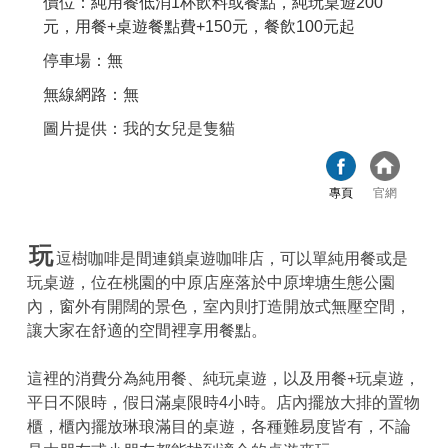
價位：純用餐低消1杯飲料或餐點，純玩桌遊200
元，用餐+桌遊餐點費+150元，餐飲100元起
停車場：無
無線網路：無
圖片提供：
我的女兒是隻貓
專頁
官網
玩
逗樹咖啡是間連鎖桌遊咖啡店，可以單純用餐或是
玩桌遊，位在桃園的中原店座落於中原埤塘生態公園
內，窗外有開闊的景色，室內則打造開放式無壓空間，
讓大家在舒適的空間裡享用餐點。
這裡的消費分為純用餐、純玩桌遊，以及用餐+玩桌遊，
平日不限時，假日滿桌限時4小時。店內擺放大排的置物
櫃，櫃內擺放琳琅滿目的桌遊，各種難易度皆有，不論