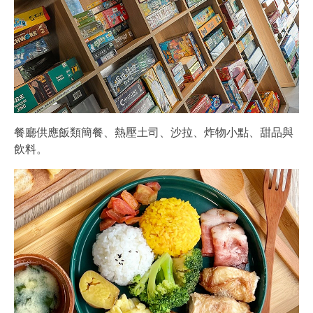
餐廳供應飯類簡餐、熱壓土司、沙拉、炸物小點、甜品與
飲料。