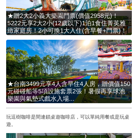
★贈2大2小義大樂園門票(價值2958元)！
5222元享2大2小(12歲以下)1泊1食住菁英雅
緻家庭房！2小可換1大入住(含早餐+門票)！
★台南3499元享4人含早住4人房，贈價值150
元碰碰船等5項設施套票2張！暑假再享球池
樂園與氣墊式戲水入場...
玩逗樹咖啡是間連鎖桌遊咖啡店，可以單純用餐或是玩桌
遊。