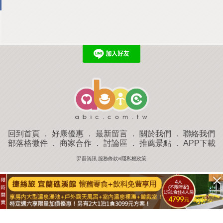
回到首頁
．
好康優惠
．
最新留言
．
關於我們
．
聯絡我們
部落格微件
．
商家合作
．
討論區
．
推薦景點
．
APP下載
羿磊資訊 服務條款&隱私權政策