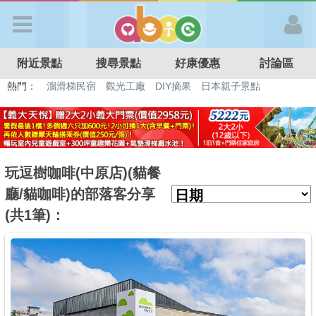
歡迎加入
附近景點
搜尋景點
好康優惠
討論區
APP登入
熱門：
溜滑梯民宿
觀光工廠
DIY摘果
日本親子景點
特色遊戲場
親子住房優惠
台北親子餐廳
溫泉泡湯SPA
首 頁
搜尋景點
玩逗樹咖啡(中原店)(貓餐
廳/貓咖啡)的部落客分享
好康優惠
(共1筆)：
最新消息
最新留言