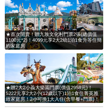
★首次開賣！贈九族文化村門票2張(總價值
1100元*2)！4099元享2大2幼1泊1食升等住簡
約家庭房
★贈2大2小義大樂園門票(價值2958元)！
5222元享2大2小(12歲以下)1泊1食住菁英雅
緻家庭房！2小可換1大入住(含早餐+門票)！