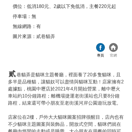
價位：低消180元、2歲以下免低消，主餐220元起
停車場：無
無線網路：有
圖片來源：
貳巷貓弄
專頁
官網
貳
巷貓弄是貓咪主題餐廳，裡面養了20多隻貓咪，且
多半是品種貓，讓貓奴可以盡情與貓咪互動！店家擁有2
處據點，桃園中壢店於2021年4月開始營業，離中壢火
車站約10分鐘路程；離機場捷運老街溪站也只要8分鐘
路程，結束還可帶小朋友至老街溪河岸公園遊玩放電。
店家位在2樓，戶外大大貓咪圖案招牌很醒目，店內也有
不少貓咪主題圖案與裝飾品，開放式空間，貓咪們就在
餐廳內悠閒的走動或是睡覺，大小朋友在用餐的同時可