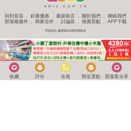
回到首頁
．
好康優惠
．
最新留言
．
關於我們
．
聯絡我們
部落格微件
．
商家合作
．
討論區
．
推薦景點
．
APP下載
羿磊資訊 服務條款&隱私權政策
收藏
評分
去過
附近景點
部落客分享