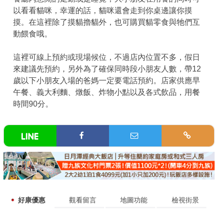
以看看貓咪，幸運的話，貓咪還會走到你桌邊讓你摸
摸。在這裡除了摸貓擼貓外，也可購買貓零食與牠們互
動餵食哦。
這裡可線上預約或現場候位，不過店內位置不多，假日
來建議先預約，另外為了確保同時段小朋友人數，帶12
歲以下小朋友入場的爸媽一定要電話預約。店家供應早
午餐、義大利麵、燉飯、炸物小點以及各式飲品，用餐
時間90分。
好康優惠
觀看留言
地圖功能
檢視街景