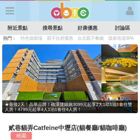
歡迎加入
附近景點
搜尋景點
好康優惠
討論區
APP登入
熱門：
溜滑梯民宿
觀光工廠
DIY摘果
日本親子景點
特色遊戲場
親子住房優惠
台北親子餐廳
溫泉泡湯SPA
首 頁
搜尋景點
好康優惠
★最後2天！晶華品牌！礁溪捷絲旅3099元起享2大1幼1泊1食住雙
人房！4799元起享4人1泊1食住4人房！
最新消息
貳巷貓弄Catfeine中壢店(貓餐廳/貓咖啡廳)
最新留言
桃園