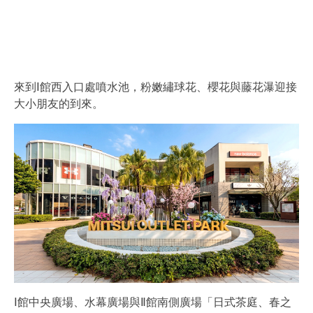
來到Ⅰ館西入口處噴水池，粉嫩繡球花、櫻花與藤花瀑迎接
大小朋友的到來。
Ⅰ館中央廣場、水幕廣場與Ⅱ館南側廣場「日式茶庭、春之