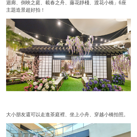
迴廊、倒映之庭、載春之舟、藤花靜棧、渡花小橋」6座
主題造景超好拍！
大小朋友還可以走進茶庭裡、坐上小舟、穿越小橋拍照。