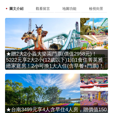
圖文介紹
觀看留言
地圖功能
檢視街景
★贈2大2小義大樂園門票(價值2958元)！
5222元享2大2小(12歲以下)1泊1食住菁英雅
緻家庭房！2小可換1大入住(含早餐+門票)！
★台南3499元享4人含早住4人房，贈價值150