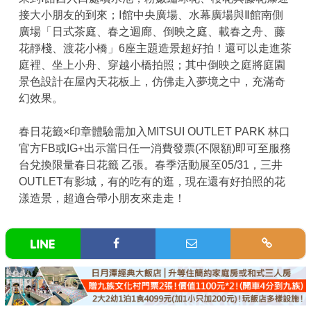
接大小朋友的到來；Ⅰ館中央廣場、水幕廣場與Ⅱ館南側
廣場「日式茶庭、春之迴廊、倒映之庭、載春之舟、藤
花靜棧、渡花小橋」6座主題造景超好拍！還可以走進茶
庭裡、坐上小舟、穿越小橋拍照；其中倒映之庭將庭園
景色設計在屋內天花板上，仿佛走入夢境之中，充滿奇
幻效果。
春日花籤×印章體驗需加入MITSUI OUTLET PARK 林口
官方FB或IG+出示當日任一消費發票(不限額)即可至服務
台兌換限量春日花籤 乙張。春季活動展至05/31，三井
OUTLET有影城，有的吃有的逛，現在還有好拍照的花
漾造景，超適合帶小朋友來走走！