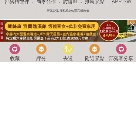
部落格微件
．
商家合作
．
討論區
．
推薦景點
．
APP下載
羿磊資訊 服務條款&隱私權政策
收藏
評分
去過
附近景點
部落客分享