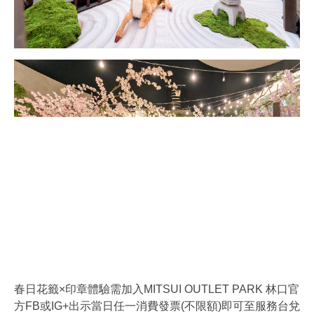
春日花籤×印章體驗需加入MITSUI OUTLET PARK 林口官
方FB或IG+出示當日任一消費發票(不限額)即可至服務台兌