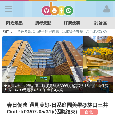
歡迎加入
附近景點
搜尋景點
好康優惠
討論區
APP登入
熱門：
特色遊戲場
親子住房優惠
台北親子餐廳
溫泉泡湯SPA
溜滑梯民宿
觀光工廠
DIY摘果
日本親子景點
首 頁
搜尋景點
好康優惠
★只賣4天！晶華品牌！礁溪捷絲旅3099元起享2大1幼1泊1食住雙
人房！4799元起享4人1泊1食住4人房！
最新消息
春日倒映 遇見美好-日系庭園美學@林口三井
最新留言
Outlet(03/07-05/31)(活動結束)
台北