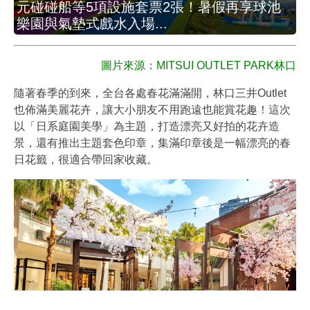
元碰碰船等5項設施套票2張！暑假再享球池
樂園與氣墊式戲水入場...
圖片來源：
MITSUI OUTLET PARK林口
隨著春季的到來，全台各處春花滿滿開，林口三井Outlet
也佈滿美麗花卉，讓大小朋友不用跑遠也能賞花趣！這次
以「日系庭園美學」為主題，打造漂亮又好拍的花卉造
景，還有推出主題套色印章，集滿印章後是一幅漂亮的春
日花籤，很適合帶回家收藏。