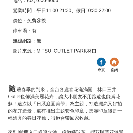
電話：(02)2606-8666
營業時間：平日11:00-21:30、假日10:30-22:00
價位：免費參觀
停車場：有
無線網路：無
圖片來源：MITSUI OUTLET PARK林口
專頁
官網
隨
著春季的到來，全台各處春花滿滿開，林口三井
Outlet也佈滿美麗花卉，讓大小朋友不用跑遠也能賞花
趣！這次以「日系庭園美學」為主題，打造漂亮又好拍
的花卉造景，還有推出主題套色印章，集滿印章後是一
幅漂亮的春日花籤，很適合帶回家收藏。
來到Ⅰ館西入口處噴水池，粉嫩繡球花、櫻花與藤花瀑迎