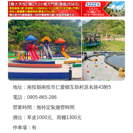
商家合作
推薦景點
討論區
聯絡我們
APP下載
地址：南投縣南投市仁愛鄉互助村原名路43附5
電話：0905-865-286
營業時間：無特定紥撤營時間
價位：草皮1000元、雨棚1300元
停車場：有