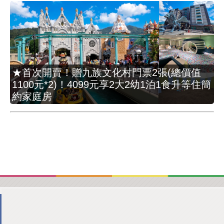
★首次開賣！贈九族文化村門票2張(總價值
1100元*2)！4099元享2大2幼1泊1食升等住簡
約家庭房