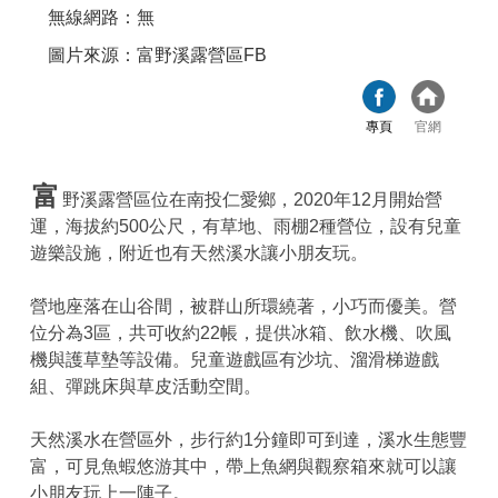
無線網路：無
圖片來源：富野溪露營區FB
專頁
官網
富
野溪露營區位在南投仁愛鄉，2020年12月開始營
運，海拔約500公尺，有草地、雨棚2種營位，設有兒童
遊樂設施，附近也有天然溪水讓小朋友玩。
營地座落在山谷間，被群山所環繞著，小巧而優美。營
位分為3區，共可收約22帳，提供冰箱、飲水機、吹風
機與護草墊等設備。兒童遊戲區有沙坑、溜滑梯遊戲
組、彈跳床與草皮活動空間。
天然溪水在營區外，步行約1分鐘即可到達，溪水生態豐
富，可見魚蝦悠游其中，帶上魚網與觀察箱來就可以讓
小朋友玩上一陣子。