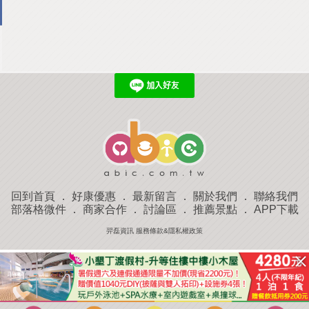
回到首頁
．
好康優惠
．
最新留言
．
關於我們
．
聯絡我們
部落格微件
．
商家合作
．
討論區
．
推薦景點
．
APP下載
羿磊資訊 服務條款&隱私權政策