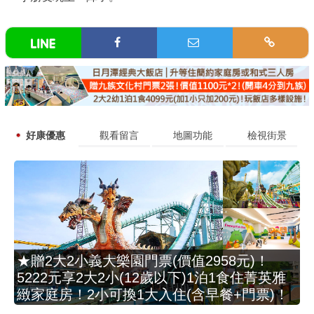
好康優惠
觀看留言
地圖功能
檢視街景
★贈2大2小義大樂園門票(價值2958元)！
5222元享2大2小(12歲以下)1泊1食住菁英雅
緻家庭房！2小可換1大入住(含早餐+門票)！