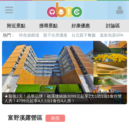
歡迎加入
附近景點
搜尋景點
好康優惠
討論區
APP登入
熱門：
特色遊戲場
親子住房優惠
台北親子餐廳
溫泉泡湯SPA
溜滑梯民宿
觀光工廠
DIY摘果
日本親子景點
首 頁
搜尋景點
好康優惠
★最後2天！晶華品牌！礁溪捷絲旅3099元起享2大1幼1泊1食住雙
人房！4799元起享4人1泊1食住4人房！
最新消息
富野溪露營區
南投
最新留言