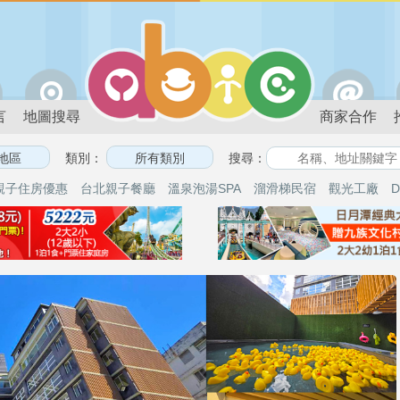
言
地圖搜尋
商家合作
類別：
搜尋：
親子住房優惠
台北親子餐廳
溫泉泡湯SPA
溜滑梯民宿
觀光工廠
D