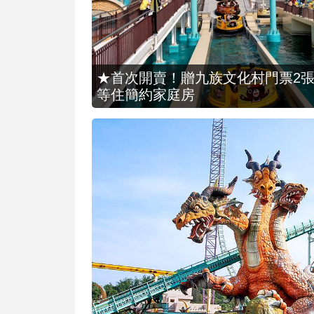
★首次開賣！贈九族文化村門票2張(總價
等住簡約家庭房