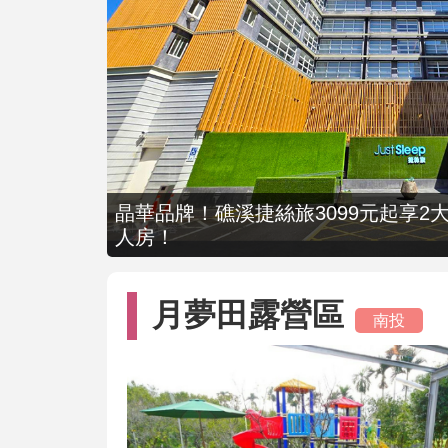
晶華品牌！礁溪捷絲旅3099元起享2大
人房！
月夢田露營區
南投