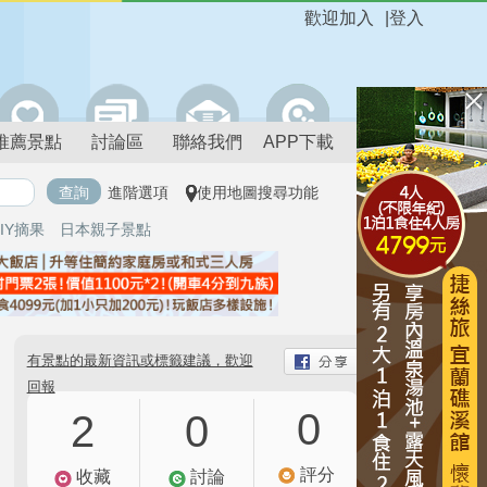
歡迎加入
|
登入
推薦景點
討論區
聯絡我們
APP下載
進階選項
使用地圖搜尋功能
IY摘果
日本親子景點
有景點的最新資訊或標籤建議，歡迎
回報
0
2
0
評分
收藏
討論