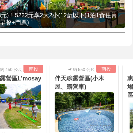
元)！5222元享2大2小(12歲以下)1泊1食住菁
早餐+門票)！
南投
南投
約 450 公尺
約 550 公尺
露營區L’mosay
伴天聊露營區(小木
惠
屋、露營車)
場
區