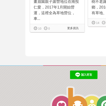
畫眉園親子露營地位在南投
樹不老
仁愛，2017年1月開始營
鄉，20
運，這裡全為草地營位，
有草地、
車...
14
更多資訊
10
0