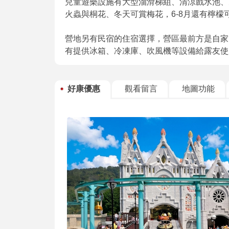
兒童遊樂設施有大型溜滑梯組、清涼戲水池、
火蟲與桐花、冬天可賞梅花，6-8月還有檸檬
營地另有民宿的住宿選擇，營區最前方是自家
有提供冰箱、冷凍庫、吹風機等設備給露友使
好康優惠
觀看留言
地圖功能