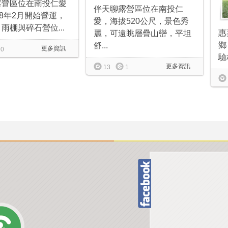
露營區位在南投仁愛
伴天聊露營區位在南投仁
18年2月開始營運，
愛，海拔520公尺，景色秀
雨棚與碎石營位...
惠
麗，可遠眺層疊山巒，平坦
鄉
舒...
更多資訊
0
驗
更多資訊
13
1