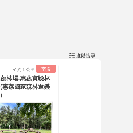
進階搜尋
南投
約 1 公里
蓀林場-惠蓀實驗林
(惠蓀國家森林遊樂
)