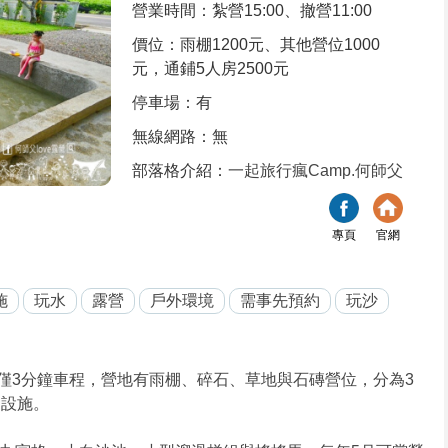
營業時間：紮營15:00、撤營11:00
價位：雨棚1200元、其他營位1000
元，通鋪5人房2500元
停車場：有
無線網路：無
部落格介紹：
一起旅行瘋Camp.何師父
專頁
官網
施
玩水
露營
戶外環境
需事先預約
玩沙
僅3分鐘車程，營地有雨棚、碎石、草地與石磚營位，分為3
樂設施。