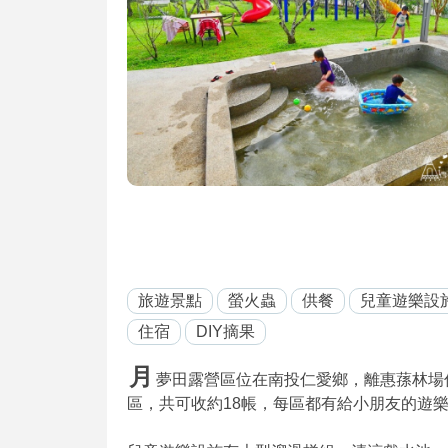
旅遊景點
螢火蟲
供餐
兒童遊樂設
住宿
DIY摘果
月
夢田露營區位在南投仁愛鄉，離惠蓀林場
區，共可收約18帳，每區都有給小朋友的遊