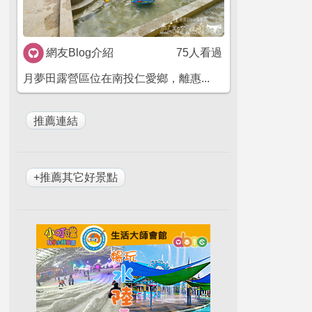
網友Blog介紹
75人看過
月夢田露營區位在南投仁愛鄉，離惠...
+推薦其它好景點