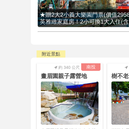
★贈2大2小義大樂園門票(價值2958
英雅緻家庭房！2小可換1大入住(含
附近景點
南投
約 340 公尺
畫眉園親子露營地
樹不老