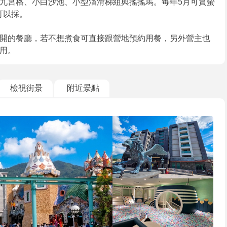
九宮格、小白沙池、小型溜滑梯組與搖搖馬。每年5月可賞螢
可以採。
開的餐廳，若不想煮食可直接跟營地預約用餐，另外營主也
用。
檢視街景
附近景點