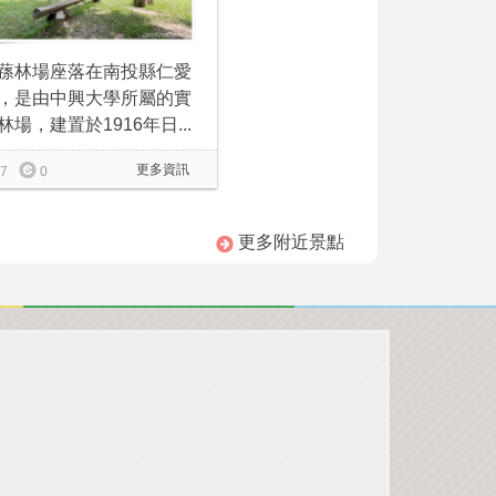
蓀林場座落在南投縣仁愛
，是由中興大學所屬的實
林場，建置於1916年日...
更多資訊
7
0
更多附近景點