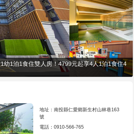
1幼1泊1食住雙人房！4799元起享4人1泊1食住4
地址：南投縣仁愛鄉新生村山林巷163
號
電話：0910-566-765