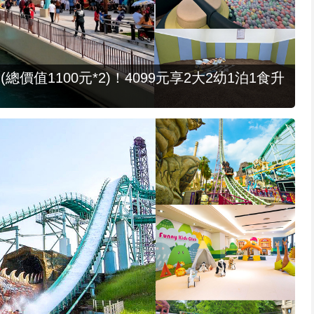
值1100元*2)！4099元享2大2幼1泊1食升