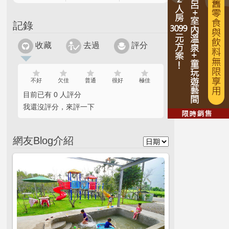
記錄
收藏
去過
評分
不好
欠佳
普通
很好
極佳
目前已有 0 人評分
我還沒評分，來評一下
網友Blog介紹