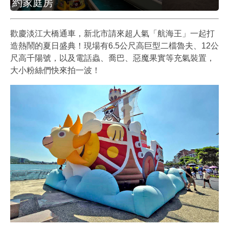
約家庭房
歡慶淡江大橋通車，新北市請來超人氣「航海王」一起打
造熱鬧的夏日盛典！現場有6.5公尺高巨型二檔魯夫、12公
尺高千陽號，以及電話蟲、喬巴、惡魔果實等充氣裝置，
大小粉絲們快來拍一波！