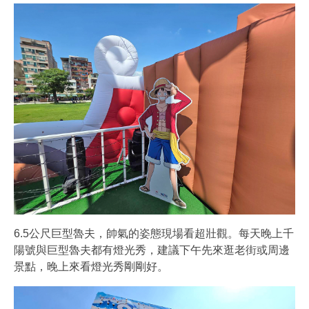
6.5公尺巨型魯夫，帥氣的姿態現場看超壯觀。每天晚上千
陽號與巨型魯夫都有燈光秀，建議下午先來逛老街或周邊
景點，晚上來看燈光秀剛剛好。