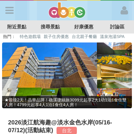
歡迎加入
附近景點
搜尋景點
好康優惠
討論區
APP登入
熱門：
特色遊戲場
親子住房優惠
台北親子餐廳
溫泉泡湯SPA
溜滑梯民宿
觀光工廠
DIY摘果
日本親子景點
首 頁
搜尋景點
好康優惠
★最後2天！晶華品牌！礁溪捷絲旅3099元起享2大1幼1泊1食住雙
人房！4799元起享4人1泊1食住4人房！
最新消息
2026淡江航海趣@淡水金色水岸(05/16-
最新留言
07/12)(活動結束)
台北