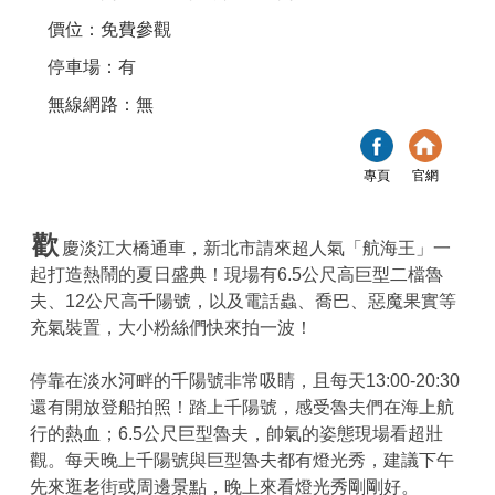
價位：免費參觀
停車場：有
無線網路：無
專頁
官網
歡
慶淡江大橋通車，新北市請來超人氣「航海王」一
起打造熱鬧的夏日盛典！現場有6.5公尺高巨型二檔魯
夫、12公尺高千陽號，以及電話蟲、喬巴、惡魔果實等
充氣裝置，大小粉絲們快來拍一波！
停靠在淡水河畔的千陽號非常吸睛，且每天13:00-20:30
還有開放登船拍照！踏上千陽號，感受魯夫們在海上航
行的熱血；6.5公尺巨型魯夫，帥氣的姿態現場看超壯
觀。每天晚上千陽號與巨型魯夫都有燈光秀，建議下午
先來逛老街或周邊景點，晚上來看燈光秀剛剛好。