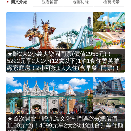
圖文介紹
觀看留言
地圖功能
檢視街景
★贈2大2小義大樂園門票(價值2958元)！
5222元享2大2小(12歲以下)1泊1食住菁英雅
緻家庭房！2小可換1大入住(含早餐+門票)！
★首次開賣！贈九族文化村門票2張(總價值
1100元*2)！4099元享2大2幼1泊1食升等住簡