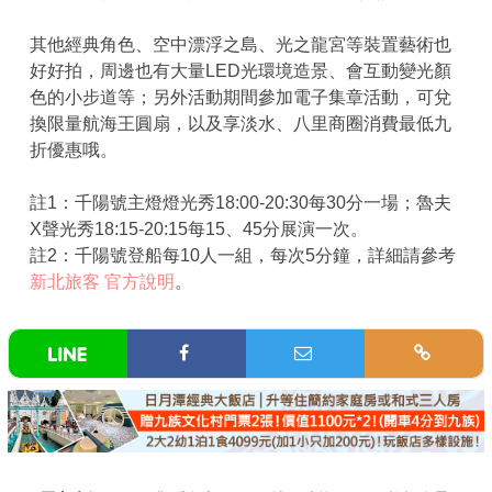
其他經典角色、空中漂浮之島、光之龍宮等裝置藝術也
好好拍，周邊也有大量LED光環境造景、會互動變光顏
色的小步道等；另外活動期間參加電子集章活動，可兌
換限量航海王圓扇，以及享淡水、八里商圈消費最低九
折優惠哦。
註1：千陽號主燈燈光秀18:00-20:30每30分一場；魯夫
X聲光秀18:15-20:15每15、45分展演一次。
註2：千陽號登船每10人一組，每次5分鐘，詳細請參考
新北旅客 官方說明
。