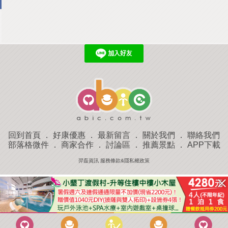
回到首頁
．
好康優惠
．
最新留言
．
關於我們
．
聯絡我們
部落格微件
．
商家合作
．
討論區
．
推薦景點
．
APP下載
羿磊資訊 服務條款&隱私權政策