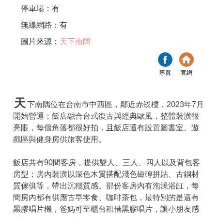
停車場：有
無線網路：有
圖片來源：
天下南隅
專頁
官網
天
下南隅位在台南市中西區，鄰近赤崁樓，2023年7月
開始營運；飯店融合台式復古與經典歐風，整體裝潢很
亮眼，每個角落都很好拍，且飯店還有設置圖書室、遊
戲區與健身房供旅客使用。
飯店共有90間客房，提供雙人、三人、四人以及背包客
房型；房內裝潢以深色木質搭配淺色磁磚拼貼、古銅材
質傢俱等，帶出沉穩質感。部份客房內有泡澡浴缸，每
間房內都有供應古早零食、咖啡茶包，最特別的是還有
黑膠唱片機，爸媽可至櫃台租借黑膠唱片，讓小朋友感