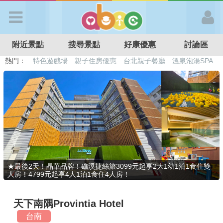
歡迎加入
附近景點
搜尋景點
好康優惠
討論區
APP登入
熱門：
溜滑梯民宿
觀光工廠
DIY摘果
日本親子景點
特色遊戲場
親子住房優惠
台北親子餐廳
溫泉泡湯SPA
首 頁
搜尋景點
好康優惠
★最後2天！晶華品牌！礁溪捷絲旅3099元起享2大1幼1泊1食住雙
人房！4799元起享4人1泊1食住4人房！
最新消息
天下南隅Provintia Hotel
最新留言
台南