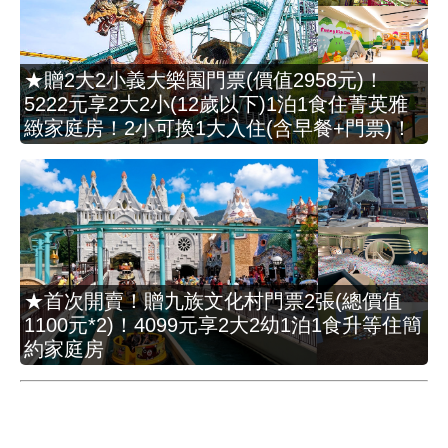
★贈2大2小義大樂園門票(價值2958元)！
5222元享2大2小(12歲以下)1泊1食住菁英雅
緻家庭房！2小可換1大入住(含早餐+門票)！
★首次開賣！贈九族文化村門票2張(總價值
1100元*2)！4099元享2大2幼1泊1食升等住簡
約家庭房