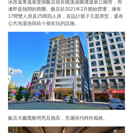
沐恩遠東溫泉渡假飯店就在礁溪湯圍溝溫泉公園旁，周
邊即是熱鬧的商圈。飯店於2021年2月開始營運，擁有
17間雙人房及25間四人房，並設計親子主題房型，還有
公共泡湯池與給小朋友玩的設施。
飯店大廳寬敞明亮且挑高，充滿現代時尚風格。