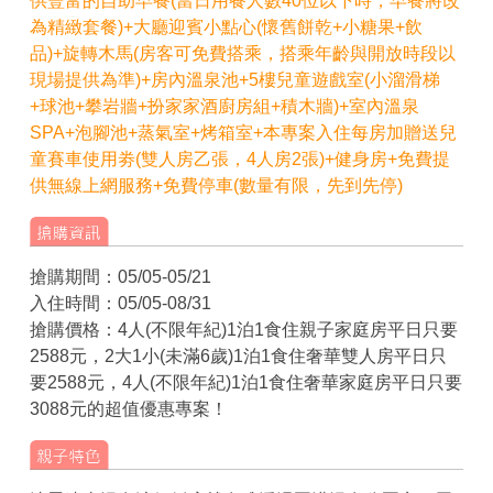
供豐富的自助早餐(當日用餐人數40位以下時，早餐將改
為精緻套餐)+大廳迎賓小點心(懷舊餅乾+小糖果+飲
品)+旋轉木馬(房客可免費搭乘，搭乘年齡與開放時段以
現場提供為準)+房內溫泉池+5樓兒童遊戲室(小溜滑梯
+球池+攀岩牆+扮家家酒廚房組+積木牆)+室內溫泉
SPA+泡腳池+蒸氣室+烤箱室+本專案入住每房加贈送兒
童賽車使用劵(雙人房乙張，4人房2張)+健身房+免費提
供無線上網服務+免費停車(數量有限，先到先停)
搶購期間：05/05-05/21
入住時間：05/05-08/31
搶購價格：4人(不限年紀)1泊1食住親子家庭房平日只要
2588元，2大1小(未滿6歲)1泊1食住奢華雙人房平日只
要2588元，4人(不限年紀)1泊1食住奢華家庭房平日只要
3088元的超值優惠專案！