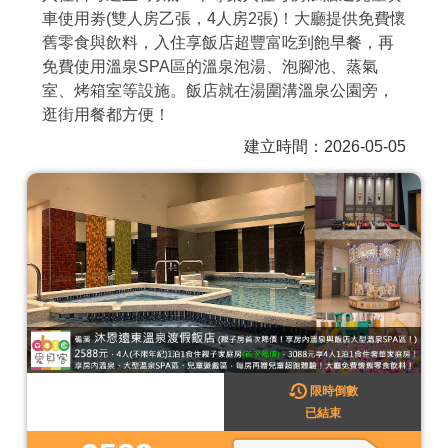
車使用劵(雙人房乙張，4人房2張)！大廳提供免費懷
商家合作
舊零食與飲料，入住享飯店超豐富吃到飽早餐，再
免費使用溫泉SPA區的溫泉泡湯、泡腳池、蒸氣
室、烤箱室等設施。飯店就在湯圍溝溫泉公園旁，
推薦景點
逛街用餐都方便！
建立時間：2026-05-05
討論區
聯絡我們
APP下載
限時倒數
已結束