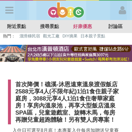
歡迎加入
附近景點
搜尋景點
好康優惠
討論區
APP登入
熱門：
特色遊戲場
親子住房優惠
台北親子餐廳
溫泉泡湯SPA
溜滑梯民宿
觀光工廠
DIY摘果
日本親子景點
首 頁
搜尋景點
首次降價！礁溪-沐恩遠東溫泉渡假飯店
好康優惠
2588元享4人(不限年紀)1泊1食住親子家
庭房，3088元享4人1泊1食住奢華家庭
最新消息
房！享房內溫泉池，再享大型飯店溫泉
SPA區，兒童遊戲室、旋轉木馬，每房
再贈兒童超跑體驗！另有雙人房專案！
最新留言
入住日可選至8月底！本專案入住每房加贈送兒童賽