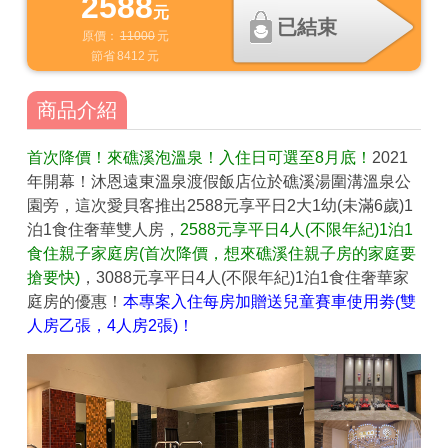
2588
元
已結束
原價：
11000
元
節省
8412
元
商品介紹
首次降價！來礁溪泡溫泉！入住日可選至8月底！
2021
年開幕！沐恩遠東溫泉渡假飯店位於礁溪湯圍溝溫泉公
園旁，這次愛貝客推出2588元享平日2大1幼(未滿6歲)1
泊1食住奢華雙人房，
2588元享平日4人(不限年紀)1泊1
食住親子家庭房(首次降價，想來礁溪住親子房的家庭要
搶要快)
，3088元享平日4人(不限年紀)1泊1食住奢華家
庭房的優惠！
本專案入住每房加贈送兒童賽車使用劵(雙
人房乙張，4人房2張)！