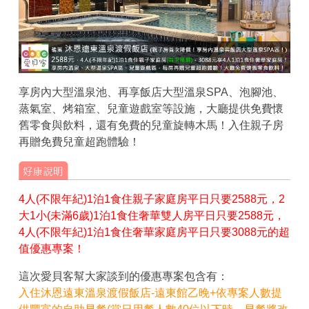
享房內大型溫泉池、再享飯店大型溫泉SPA、泡腳池、
蒸氣室、烤箱室、兒童遊戲室等設施，大廳提供免費懷
舊零食與飲料，還有免費的兒童旋轉木馬！入住親子房
再贈免費兒童超跑體驗！
4人(不限年紀)1泊1食住親子家庭房平日只要2588元，2
大1小(未滿6歲)1泊1食住奢華雙人房平日只要2588元，
4人(不限年紀)1泊1食住奢華家庭房平日只要3088元的超
值優惠專案！
這次愛貝客幫大家談到的優惠專案包含有：
入住沐恩遠東溫泉渡假飯店-遠東館乙晚+依專案人數提