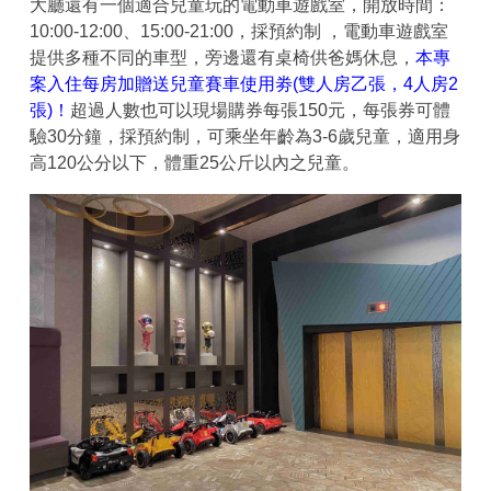
大廳還有一個適合兒童玩的電動車遊戲室，開放時間：
10:00-12:00、15:00-21:00，採預約制 ，電動車遊戲室
提供多種不同的車型，旁邊還有桌椅供爸媽休息，
本專
案入住每房加贈送兒童賽車使用劵(雙人房乙張，4人房2
張)！
超過人數也可以現場購券每張150元，每張券可體
驗30分鐘，採預約制，可乘坐年齡為3-6歲兒童，適用身
高120公分以下，體重25公斤以內之兒童。