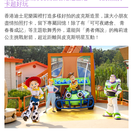
卡超好玩
香港迪士尼樂園裡打造多樣好拍的皮克斯造景，讓大小朋友
盡情拍照打卡，留下專屬回憶！除了有「可可夜總會、 青
春養成記」等主題歌舞秀外，還能與「勇者傳說」的梅莉達
公主挑戰射箭，超近距離與皮克斯明星互動！