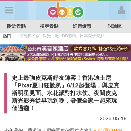
歡迎加入
附近景點
搜尋景點
好康優惠
討論區
APP登入
熱門：
溜滑梯民宿
觀光工廠
DIY摘果
日本親子景點
特色遊戲場
親子住房優惠
台北親子餐廳
溫泉泡湯SPA
首 頁
搜尋景點
史上最強皮克斯好友陣容！香港迪士尼
好康優惠
「Pixar夏日狂歡趴」6/12起登場，與皮克
斯明星見面、水花派對打水仗、夜間皮克
斯光影秀從早玩到晚，暑假全家一起來玩
最新消息
個過癮！
2026-05-19
最新留言
今年暑假，香港迪士尼樂園度假區首次推出
Pixar夏日狂歡