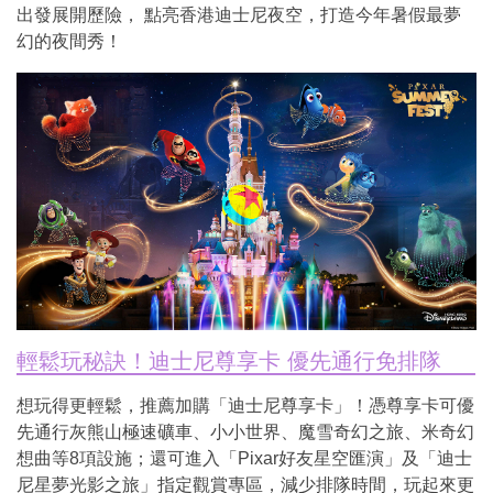
出發展開歷險， 點亮香港迪士尼夜空，打造今年暑假最夢
幻的夜間秀！
輕鬆玩秘訣！迪士尼尊享卡 優先通行免排隊
想玩得更輕鬆，推薦加購「迪士尼尊享卡」！憑尊享卡可優
先通行灰熊山極速礦車、小小世界、魔雪奇幻之旅、米奇幻
想曲等8項設施；還可進入「Pixar好友星空匯演」及「迪士
尼星夢光影之旅」指定觀賞專區，減少排隊時間，玩起來更