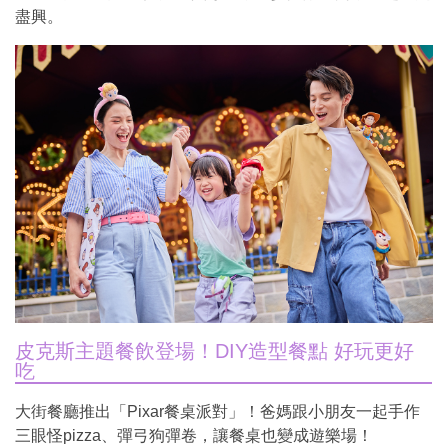
盡興。
皮克斯主題餐飲登場！DIY造型餐點 好玩更好
吃
大街餐廳推出「Pixar餐桌派對」！爸媽跟小朋友一起手作
三眼怪pizza、彈弓狗彈卷，讓餐桌也變成遊樂場！