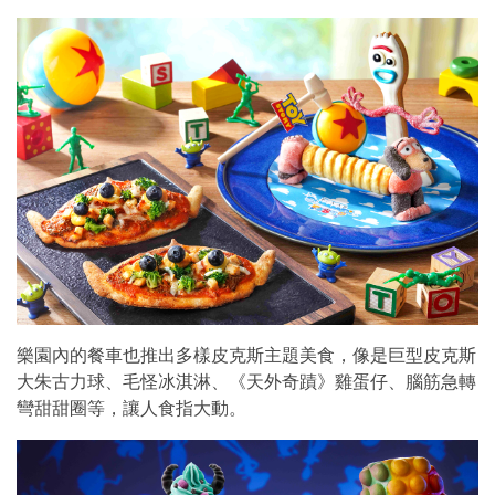
樂園內的餐車也推出多樣皮克斯主題美食，像是巨型皮克斯
大朱古力球、毛怪冰淇淋、《天外奇蹟》雞蛋仔、腦筋急轉
彎甜甜圈等，讓人食指大動。