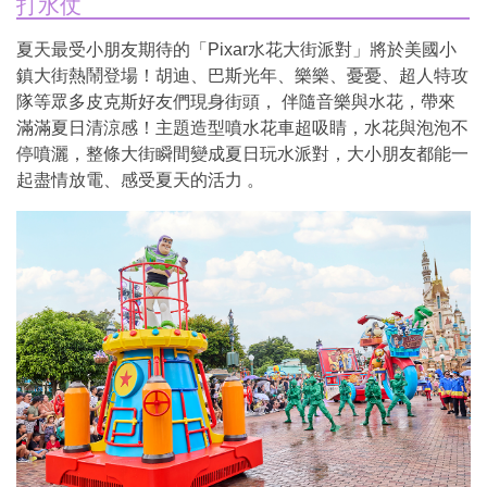
打水仗
夏天最受小朋友期待的「Pixar水花大街派對」將於美國小
鎮大街熱鬧登場！胡迪、巴斯光年、樂樂、憂憂、超人特攻
隊等眾多皮克斯好友們現身街頭， 伴隨音樂與水花，帶來
滿滿夏日清涼感！主題造型噴水花車超吸睛，水花與泡泡不
停噴灑，整條大街瞬間變成夏日玩水派對，大小朋友都能一
起盡情放電、感受夏天的活力 。