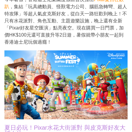
趴
，集結「玩具總動員、怪獸電力公司、腦筋急轉彎、超人
商家合作
特攻隊」等超人氣皮克斯好友，從白天一路狂歡到晚上！不
只有水花派對、角色互動、主題遊樂設施，晚上還有全新
「Pixar好友星空匯演」點亮夜空。現在購買一日門票，加
推薦景點
價HK$100元還可直接升等2日遊，暑假就帶小朋友一起到
香港迪士尼玩個過癮！
討論區
聯絡我們
APP下載
夏日必玩！Pixar水花大街派對 與皮克斯好友大