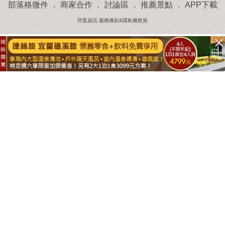
部落格微件
．
商家合作
．
討論區
．
推薦景點
．
APP下載
羿磊資訊 服務條款&隱私權政策