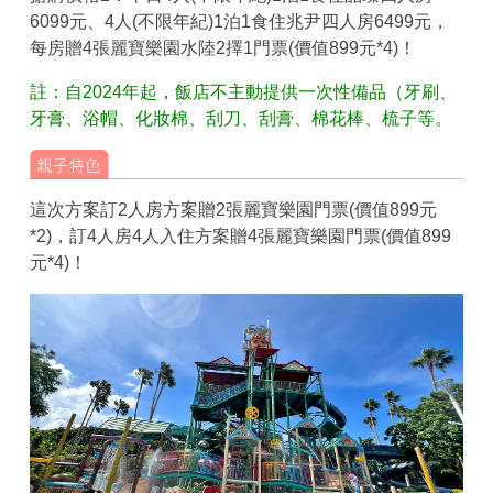
6099元、4人(不限年紀)1泊1食住兆尹四人房6499元，
每房贈4張麗寶樂園水陸2擇1門票(價值899元*4)！
註：自2024年起，飯店不主動提供一次性備品（牙刷、
牙膏、浴帽、化妝棉、刮刀、刮膏、棉花棒、梳子等。
這次方案訂2人房方案贈2張麗寶樂園門票(價值899元
*2)，訂4人房4人入住方案贈4張麗寶樂園門票(價值899
元*4)！