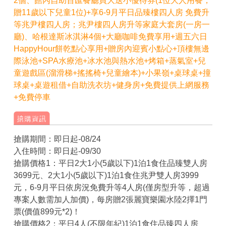
2個、館內自助百匯餐廳買大送小優待券(1位大人用餐，
贈11歲以下兒童1位)+享6-9月平日品臻樓四人房 免費升
等兆尹樓四人房；兆尹樓四人房升等家庭大套房(一房一
廳)、哈根達斯冰淇淋4個+大廳咖啡免費享用+週五六日
HappyHour餅乾點心享用+贈房內迎賓小點心+頂樓無邊
際泳池+SPA水療池+冰水池與熱水池+烤箱+蒸氣室+兒
童遊戲區(溜滑梯+搖搖椅+兒童繪本)+小果嶺+桌球桌+撞
球桌+桌遊租借+自助洗衣坊+健身房+免費提供上網服務
+免費停車
搶購期間：即日起-08/24
入住時間：即日起-09/30
搶購價格1：平日2大1小(5歲以下)1泊1食住品臻雙人房
3699元、2大1小(5歲以下)1泊1食住兆尹雙人房3999
元，6-9月平日依房況免費升等4人房(僅房型升等，超過
專案人數需加人加價)，每房贈2張麗寶樂園水陸2擇1門
票(價值899元*2)！
搶購價格2：平日4人(不限年紀)1泊1食住品臻四人房