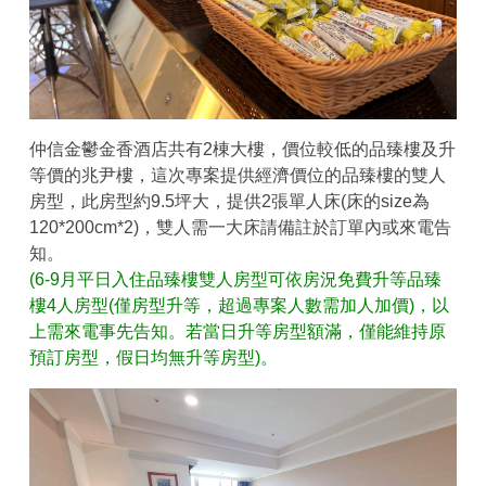
仲信金鬱金香酒店共有2棟大樓，價位較低的品臻樓及升
等價的兆尹樓，這次專案提供經濟價位的品臻樓的雙人
房型，此房型約9.5坪大，提供2張單人床(床的size為
120*200cm*2)，雙人需一大床請備註於訂單內或來電告
知。
(6-9月平日入住品臻樓雙人房型可依房況免費升等品臻
樓4人房型(僅房型升等，超過專案人數需加人加價)，以
上需來電事先告知。若當日升等房型額滿，僅能維持原
預訂房型，假日均無升等房型)。