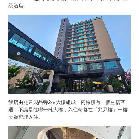
級酒店。
飯店由兆尹與品臻2棟大樓組成，兩棟樓有一個空橋互
通。不論是住哪一棟大樓，入住時都在「兆尹樓」一樓
大廳辦理入住。