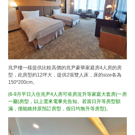
兆尹樓一樣提供比較高價的兆尹豪華家庭房4人房的房
型，此房型約12坪大，提供2張雙人床，床的size各為
150*200cm。
(6-9月平日入住兆尹4人房可依房況升等家庭大套房(一房
一廳)房型，以上需來電事先告知。若當日升等房型額
滿，僅能維持原預訂房型，假日均無升等房型)。