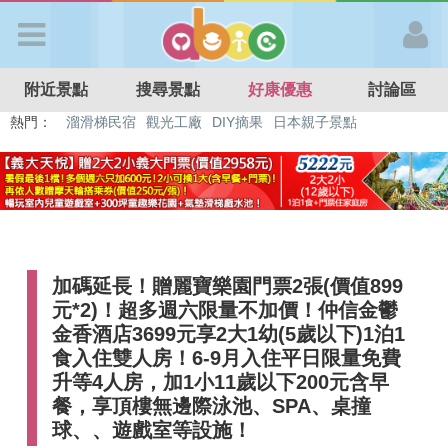
歡迎加入
附近景點
搜尋景點
好康優惠
討論區
APP登入
熱門：
特色遊戲場
親子住房優惠
台北親子餐廳
溫泉泡湯SPA
溜滑梯民宿
觀光工廠
DIY摘果
日本親子景點
首 頁
搜尋景點
加碼延長！贈麗寶樂園門票2張(價值899
好康優惠
元*2)！超多週六限量不加價！仲信金鬱
金香酒店3699元享2大1幼(5歲以下)1泊1
最新消息
食入住雙人房！6-9月入住平日限量免費
升等4人房，加1小11歲以下200元含早
餐，享頂樓無邊際泳池、SPA、桌撞
最新留言
球、、遊戲室等設施！