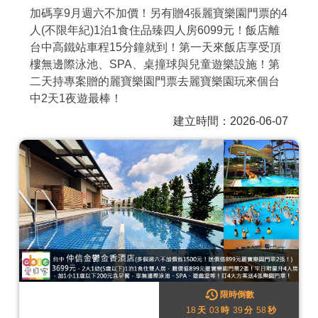
加碼享9月週六不加價！另有贈4張麗寶樂園門票的4
商家合作
人(不限年紀)1泊1食住品臻四人房6099元！飯店離
台中高鐵站車程15分鐘就到！第一天來飯店享受頂
樓無邊際泳池、SPA、桌撞球與兒童遊樂設施！第
推薦景點
二天持專案贈的麗寶樂園門票去麗寶樂園玩來個台
中2天1夜遊最棒！
討論區
建立時間：2026-06-07
聯絡我們
APP下載
限時倒數
18
天
03
時
39
分
55
秒