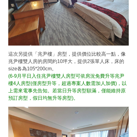
這次另提供「兆尹樓」房型，提供價位比較高一點，像
兆尹樓雙人房的房間約10坪大，提供2張單人床，床的
size各為105*200cm。
(6-9月平日入住兆尹樓雙人房型可依房況免費升等兆尹
樓4人房型(僅房型升等，超過專案人數需加人加價)，以
上需來電事先告知。若當日升等房型額滿，僅能維持原
預訂房型，假日均無升等房型)。