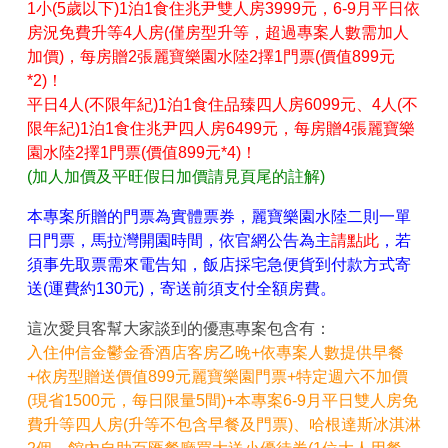
1小(5歲以下)1泊1食住兆尹雙人房3999元，6-9月平日依
房況免費升等4人房(僅房型升等，超過專案人數需加人
加價)，每房贈2張麗寶樂園水陸2擇1門票(價值899元
*2)！
平日4人(不限年紀)1泊1食住品臻四人房6099元、4人(不
限年紀)1泊1食住兆尹四人房6499元，每房贈4張麗寶樂
園水陸2擇1門票(價值899元*4)！
(加人加價及平旺假日加價請見頁尾的註解)
本專案所贈的門票為實體票券，麗寶樂園水陸二則一單
日門票，馬拉灣開園時間，依官網公告為主
請點此
，若
須事先取票需來電告知，飯店採宅急便貨到付款方式寄
送(運費約130元)，寄送前須支付全額房費。
這次愛貝客幫大家談到的優惠專案包含有：
入住仲信金鬱金香酒店客房乙晚+依專案人數提供早餐
+依房型贈送價值899元麗寶樂園門票+特定週六不加價
(現省1500元，每日限量5間)+本專案6-9月平日雙人房免
費升等四人房(升等不包含早餐及門票)、哈根達斯冰淇淋