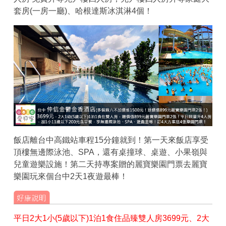
套房(一房一廳)、哈根達斯冰淇淋4個！
飯店離台中高鐵站車程15分鐘就到！第一天來飯店享受
頂樓無邊際泳池、SPA，還有桌撞球、桌遊、小果嶺與
兒童遊樂設施！第二天持專案贈的麗寶樂園門票去麗寶
樂園玩來個台中2天1夜遊最棒！
平日2大1小(5歲以下)1泊1食住品臻雙人房3699元、2大