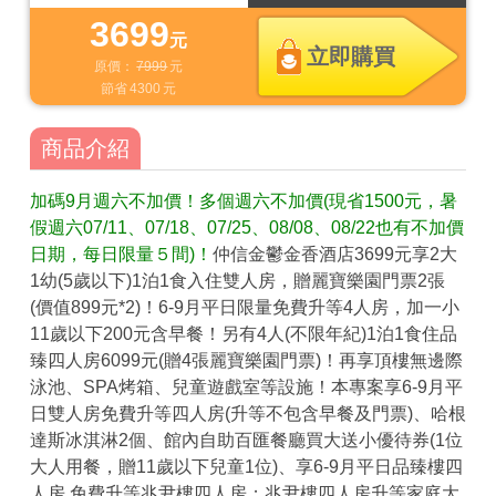
3699
元
立即購買
原價：
7999
元
節省
4300
元
商品介紹
加碼9月週六不加價！多個週六不加價(現省1500元，暑
假週六07/11、07/18、07/25、08/08、08/22也有不加價
日期，每日限量５間)！
仲信金鬱金香酒店3699元享2大
1幼(5歲以下)1泊1食入住雙人房，贈麗寶樂園門票2張
(價值899元*2)！6-9月平日限量免費升等4人房，加一小
11歲以下200元含早餐！另有4人(不限年紀)1泊1食住品
臻四人房6099元(贈4張麗寶樂園門票)！再享頂樓無邊際
泳池、SPA烤箱、兒童遊戲室等設施！本專案享6-9月平
日雙人房免費升等四人房(升等不包含早餐及門票)、哈根
達斯冰淇淋2個、館內自助百匯餐廳買大送小優待券(1位
大人用餐，贈11歲以下兒童1位)、享6-9月平日品臻樓四
人房 免費升等兆尹樓四人房；兆尹樓四人房升等家庭大