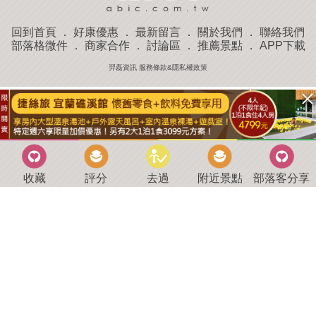
回到首頁
．
好康優惠
．
最新留言
．
關於我們
．
聯絡我們
部落格微件
．
商家合作
．
討論區
．
推薦景點
．
APP下載
羿磊資訊 服務條款&隱私權政策
收藏
評分
去過
附近景點
部落客分享