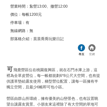
營業時間：紮營13:00、撤營12:00
價位：每帳1200元
停車場：有
無線網路：無
部落格介紹：
晨晨喬喬玩樂日記
專頁
官網
可
飛鹿營區位在桃園復興區，就在石門水庫上游，這
裡為全草皮營位，每一帳都規劃6*8公尺大空間，也有提
供護草墊給露友使用，梯型營位配置，讓每一區擁有半
獨立空間，且最少6帳即可包小區。
營區由群山所環繞，擁有優美的山巒景色，也有設置眺
望台讓露友賞景。小朋友來這裡除了有大空間的草地可