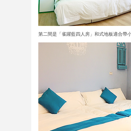
第二間是「雀躍藍四人房」和式地板適合帶