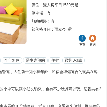
價位：雙人房平日1580元起
停車場：有
無線網路：有
部落格介紹：雨立今=霠
專頁
官網
全年無休
需事先預約
住宿
歡迎0-3歲
開始營運，入住前告知小孩年齡，民宿會準備適合的玩具在客
的小車可以讓小朋友騎乘，也有不少玩具可以玩。這裡共有2
。
東市區約10分鐘車程，近台11線，交通往來便利，推薦給爸