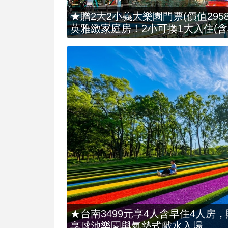
★贈2大2小義大樂園門票(價值2958
英雅緻家庭房！2小可換1大入住(含
★台南3499元享4人含早住4人房
享球池樂園與氣墊式戲水入場...