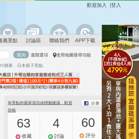
歡迎加入
|
登入
推薦景點
討論區
聯絡我們
APP下載
進階選項
使用地圖搜尋功能
IY摘果
日本親子景點
有景點的最新資訊或標籤建議，歡迎
回報
60
63
4
評分
收藏
討論