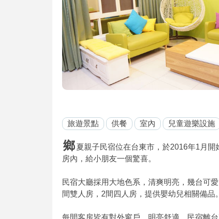
旅遊景點
供餐
室內
兒童遊樂設施
鄉
夏親子民宿位在台東市，於2016年1月
房內，給小朋友一個驚喜。
民宿大廳採用大地色系，清爽明亮，幾台可愛
間雙人房，2間四人房，提供嬰幼兒相關備品
每間客房皆有對外窗戶，明亮舒適。民宿離台