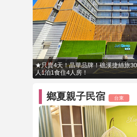
★只賣4天！晶華品牌！礁溪捷絲旅309
人1泊1食住4人房！
鄉夏親子民宿
台東