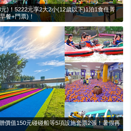
元)！5222元享2大2小(12歲以下)1泊1食住菁
早餐+門票)！
，贈價值150元碰碰船等5項設施套票2張！暑假再