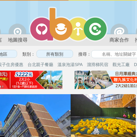
言
地圖搜尋
商家合作
類別：
搜尋：
親子住房優惠
台北親子餐廳
溫泉泡湯SPA
溜滑梯民宿
觀光工廠
D