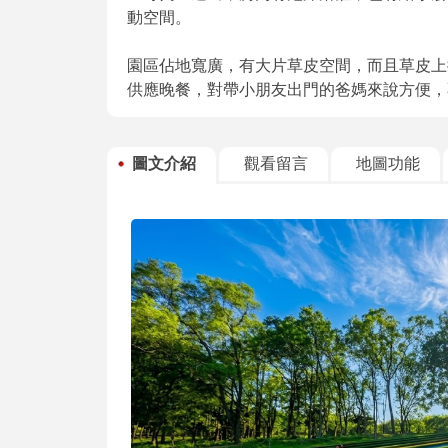
動空間。
園區佔地寬廣，有大片草皮空間，而且草皮上
供應晚餐，對帶小朋友出門的爸媽來說方便，
圖文介紹
觀看留言
地圖功能