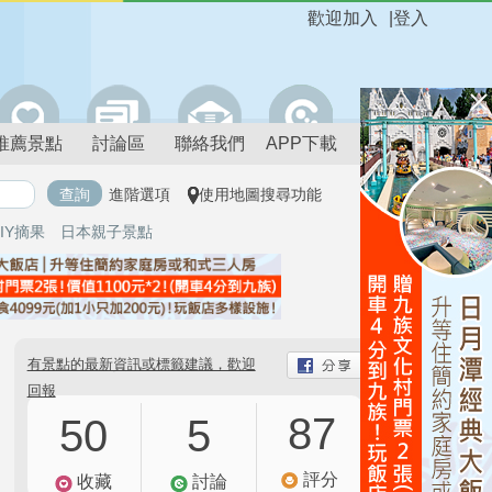
歡迎加入
|
登入
推薦景點
討論區
聯絡我們
APP下載
進階選項
使用地圖搜尋功能
IY摘果
日本親子景點
有景點的最新資訊或標籤建議，歡迎
回報
87
50
5
評分
收藏
討論