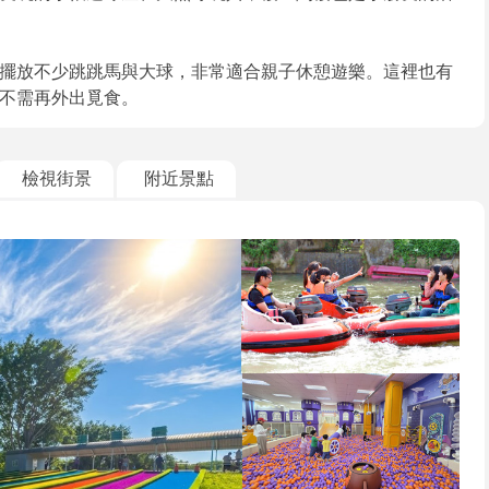
擺放不少跳跳馬與大球，非常適合親子休憩遊樂。這裡也有
不需再外出覓食。
檢視街景
附近景點