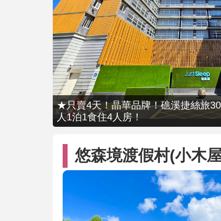
★只賣4天！晶華品牌！礁溪捷絲旅309
人1泊1食住4人房！
悠森境渡假村(小木屋