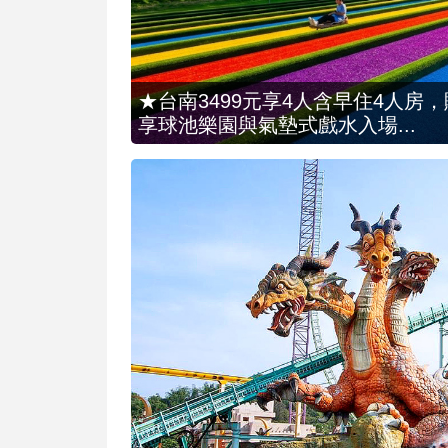
★台南3499元享4人含早住4人房
享球池樂園與氣墊式戲水入場...