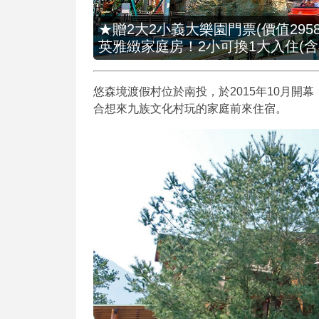
★贈2大2小義大樂園門票(價值2958
英雅緻家庭房！2小可換1大入住(含
悠森境渡假村位於南投，於2015年10月開
合想來九族文化村玩的家庭前來住宿。