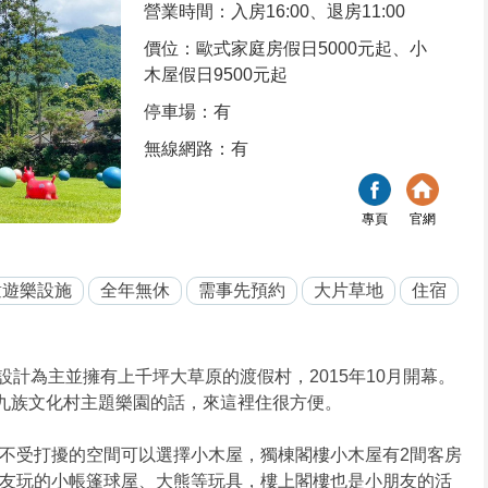
營業時間：入房16:00、退房11:00
價位：歐式家庭房假日5000元起、小
木屋假日9500元起
停車場：有
無線網路：有
專頁
官網
童遊樂設施
全年無休
需事先預約
大片草地
住宿
計為主並擁有上千坪大草原的渡假村，2015年10月開幕。
來九族文化村主題樂園的話，來這裡住很方便。
不受打擾的空間可以選擇小木屋，獨棟閣樓小木屋有2間客房
友玩的小帳篷球屋、大熊等玩具，樓上閣樓也是小朋友的活