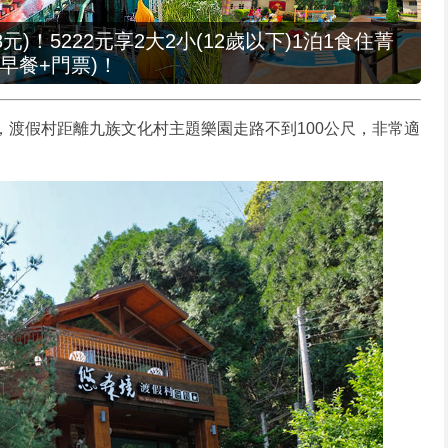
元)！5222元享2大2小(12歲以下)1泊1食住菁
早餐+門票)！
幕，渡假村距離九族文化村主題樂園走路不到100公尺，非常適