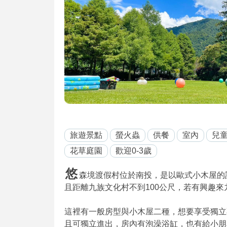
旅遊景點
螢火蟲
供餐
室內
兒
花草庭園
歡迎0-3歲
悠
森境渡假村位於南投，是以歐式小木屋的設
且距離九族文化村不到100公尺，若有興趣
這裡有一般房型與小木屋二種，想要享受獨立
且可獨立進出，房內有泡澡浴缸，也有給小朋