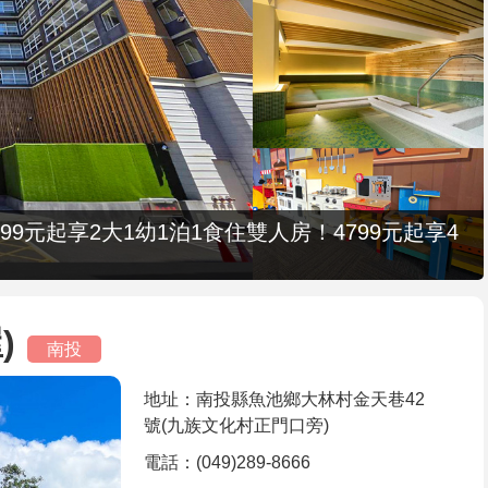
9元起享2大1幼1泊1食住雙人房！4799元起享4
)
南投
地址：南投縣魚池鄉大林村金天巷42
號(九族文化村正門口旁)
電話：(049)289-8666