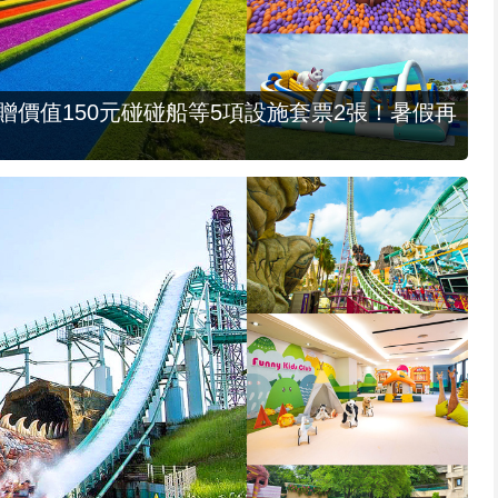
，贈價值150元碰碰船等5項設施套票2張！暑假再