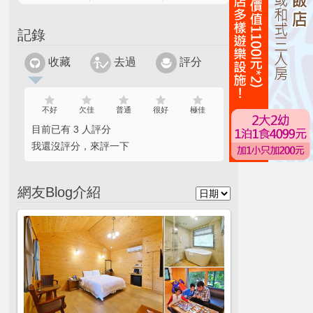
記錄
收藏
去過
評分
不好
欠佳
普通
很好
極佳
目前已有 3 人評分
我還沒評分，來評一下
網友Blog介紹