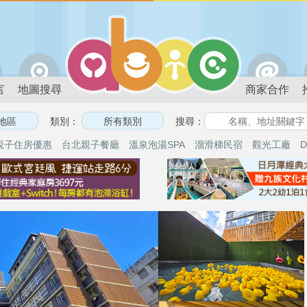
言
地圖搜尋
商家合作
類別：
搜尋：
親子住房優惠
台北親子餐廳
溫泉泡湯SPA
溜滑梯民宿
觀光工廠
D