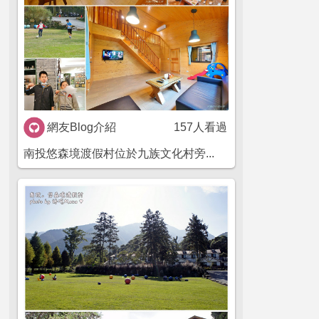
網友Blog介紹
157人看過
南投悠森境渡假村位於九族文化村旁...