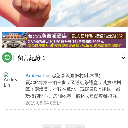
商家合作
推薦景點
討論區
聯絡我們
Andrea Lin
@
悠森境渡假村(小木屋)
買abic專案一泊三食，又送紅茶禮盒，其實很划
APP下載
算！環境美，小孩在草地上玩球及DIY餅乾，都
玩得很開心。房間乾淨、服務人員態度都很好。
2019-08-04 06:17