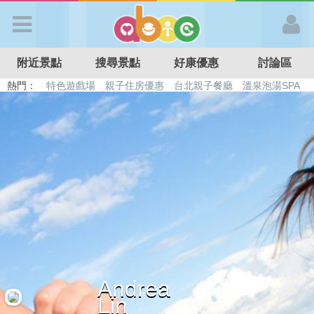
歡迎加入
附近景點
搜尋景點
好康優惠
討論區
APP登入
熱門：
特色遊戲場
親子住房優惠
台北親子餐廳
溫泉泡湯SPA
溜滑梯民宿
觀光工廠
DIY摘果
日本親子景點
首 頁
搜尋景點
好康優惠
最新消息
Andrea
最新留言
Lin