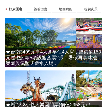
好康優惠
觀看留言
地圖功能
檢視街景
★台南3499元享4人含早住4人房，贈價值150
元碰碰船等5項設施套票2張！暑假再享球池
樂園與氣墊式戲水入場...
★贈2大2小義大樂園門票(價值2958元)！