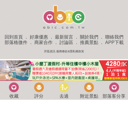
回到首頁
．
好康優惠
．
最新留言
．
關於我們
．
聯絡我們
部落格微件
．
商家合作
．
討論區
．
推薦景點
．
APP下載
羿磊資訊 服務條款&隱私權政策
收藏
評分
去過
附近景點
部落客分享