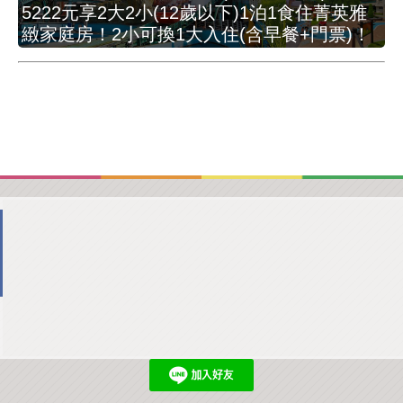
5222元享2大2小(12歲以下)1泊1食住菁英雅
緻家庭房！2小可換1大入住(含早餐+門票)！