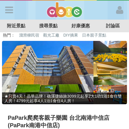
歡迎加入
附近景點
搜尋景點
好康優惠
討論區
APP登入
熱門：
溜滑梯民宿
觀光工廠
DIY摘果
日本親子景點
特色遊戲場
親子住房優惠
台北親子餐廳
溫泉泡湯SPA
首 頁
搜尋景點
好康優惠
★只賣4天！晶華品牌！礁溪捷絲旅3099元起享2大1幼1泊1食住雙
人房！4799元起享4人1泊1食住4人房！
最新消息
PaPark爬爬客親子樂園 台北南港中信店
最新留言
(PaPark南港中信店)