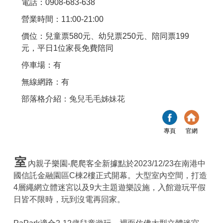
電話：0908-683-638
營業時間：11:00-21:00
價位：兒童票580元、幼兒票250元、陪同票199
元，平日1位家長免費陪同
停車場：有
無線網路：有
部落格介紹：
兔兒毛毛姊妹花
專頁
官網
室
內親子樂園-爬爬客全新據點於2023/12/23在南港中
國信託金融園區C棟2樓正式開幕。大型室內空間，打造
4層繩網立體迷宮以及9大主題遊樂設施，入館遊玩平假
日皆不限時，玩到沒電再回家。