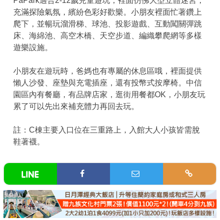
PaPark適合2-12歲兒童遊玩，裡面仿佛大型立體迷宮，
充滿探險氣氛，繽紛色彩好歡樂。小朋友裡面忙著鑽上
爬下，並暢玩溜滑梯、球池、投影遊戲、互動闖關彈跳
床、海綿池、高空木橋、天空步道、編織攀爬網等多樣
遊樂設施。
小朋友在遊玩時，爸媽也有專屬的休息區哦，裡面提供
懶人沙發、座墊與充電插座，還有投幣式按摩椅。中信
園區內有餐廳，有品牌店家，逛街用餐都OK，小朋友玩
累了可以先出來補充體力再回去玩。
註：C棟主要入口位在三重路上，入館大人小孩皆需脫
鞋著襪。