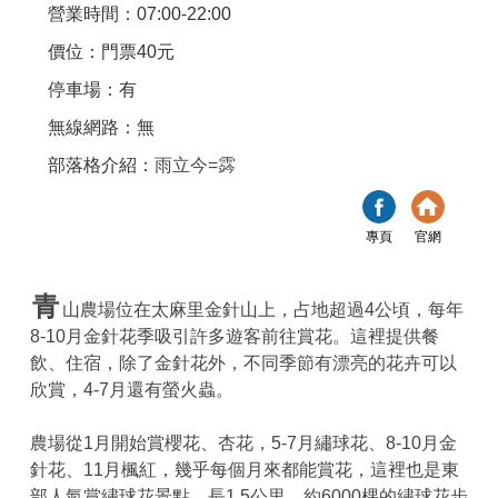
營業時間：07:00-22:00
價位：門票40元
停車場：有
無線網路：無
部落格介紹：
雨立今=霠
專頁
官網
青
山農場位在太麻里金針山上，占地超過4公頃，每年
8-10月金針花季吸引許多遊客前往賞花。這裡提供餐
飲、住宿，除了金針花外，不同季節有漂亮的花卉可以
欣賞，4-7月還有螢火蟲。
農場從1月開始賞櫻花、杏花，5-7月繡球花、8-10月金
針花、11月楓紅，幾乎每個月來都能賞花，這裡也是東
部人氣賞繡球花景點，長1.5公里、約6000棵的繡球花步