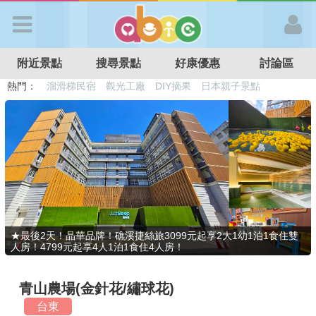
歡迎加入
附近景點
搜尋景點
好康優惠
討論區
APP登入
熱門：
溜滑梯民宿
觀光工廠
DIY摘果
日本親子景點
特色遊戲場
親子住房優惠
台北親子餐廳
溫泉泡湯SPA
首 頁
搜尋景點
好康優惠
★最後2天！晶華品牌！礁溪捷絲旅3099元起享2大1幼1泊1食住雙
人房！4799元起享4人1泊1食住4人房！
最新消息
青山農場(金針花/繡球花)
最新留言
台東