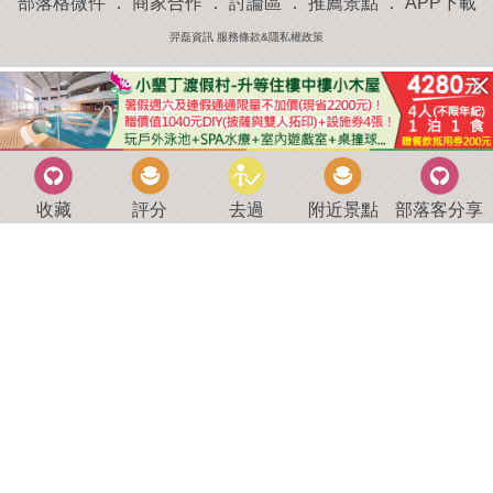
部落格微件
．
商家合作
．
討論區
．
推薦景點
．
APP下載
羿磊資訊 服務條款&隱私權政策
收藏
評分
去過
附近景點
部落客分享