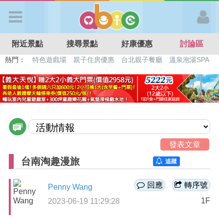
歡迎加入
附近景點
搜尋景點
好康優惠
討論區
APP登入
熱門：
特色遊戲場
親子住房優惠
台北親子餐廳
溫泉泡湯SPA
溜滑梯民宿
觀光工廠
DIY摘果
日本親子景點
首 頁
搜尋景點
好康優惠
發表文章
台南淘趣漫旅
追蹤
最新消息
回應
轉序號
Penny Wang
1F
2023-06-19 11:29:28
最新留言