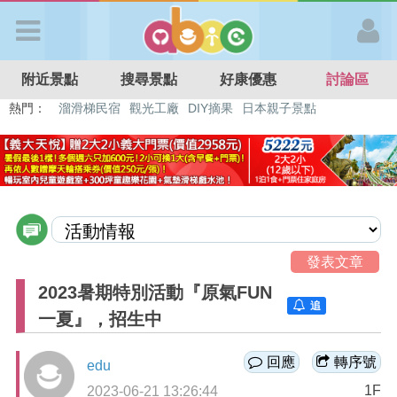
歡迎加入
附近景點
搜尋景點
好康優惠
討論區
APP登入
熱門：
溜滑梯民宿
觀光工廠
DIY摘果
日本親子景點
特色遊戲場
親子住房優惠
台北親子餐廳
溫泉泡湯SPA
首 頁
搜尋景點
好康優惠
發表文章
2023暑期特別活動『原氣FUN
追
最新消息
一夏』，招生中
蹤
回應
轉序號
edu
最新留言
1F
2023-06-21 13:26:44