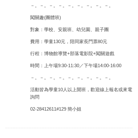
－。－。－。－。－。－。－。－。－。
闖關趣(團體班)
對象：學校、安親班、幼兒園、親子團
費用：學童130元，陪同家長門票80元
行程：博物館導覽+部落電影院+闖關遊戲
時間：上午場9:30-11:30／下午場14:00-16:00
－。－。－。－。－。－。－。－。－。
活動皆為學童10人以上開班，歡迎線上報名或來電
詢問
02-28412611#129 簡小姐