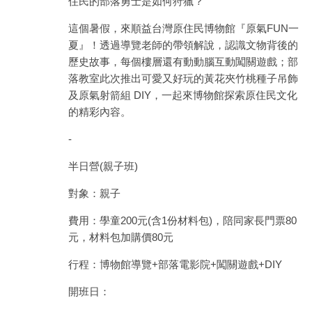
住民的部落勇士是如何狩獵？
這個暑假，來順益台灣原住民博物館『原氣FUN一
夏』！透過導覽老師的帶領解說，認識文物背後的
歷史故事，每個樓層還有動動腦互動闖關遊戲；部
落教室此次推出可愛又好玩的黃花夾竹桃種子吊飾
及原氣射箭組 DIY，一起來博物館探索原住民文化
的精彩內容。
-
半日營(親子班)
對象：親子
費用：學童200元(含1份材料包)，陪同家長門票80
元，材料包加購價80元
行程：博物館導覽+部落電影院+闖關遊戲+DIY
開班日：