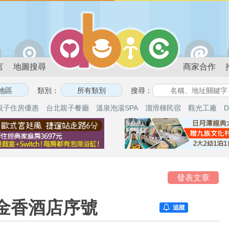
言
地圖搜尋
商家合作
類別：
搜尋：
親子住房優惠
台北親子餐廳
溫泉泡湯SPA
溜滑梯民宿
觀光工廠
D
論
發表文章
金香酒店序號
追蹤