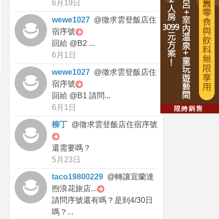
6月19日
wewe1027
@
徵求雲登飯店住
宿序號
回給 @B2 ...
6月1日
wewe1027
@
徵求雲登飯店住
宿序號
回給 @B1 請問...
6月1日
柳丁
@
徵求雲登飯店住宿序號
還需要嗎？
5月23日
taco19800229
@
轉讓宜蘭達
煦浪花旅店...
請問序號還有嗎？是到4/30日
嗎？...