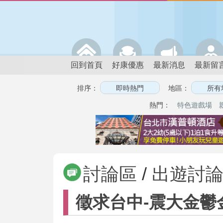
回到首頁
好康優惠
最新消息
最新留
排序：
地區：
熱門：
特色遊戲場
討論區
/
出遊討
徵求台中-震大金鬱