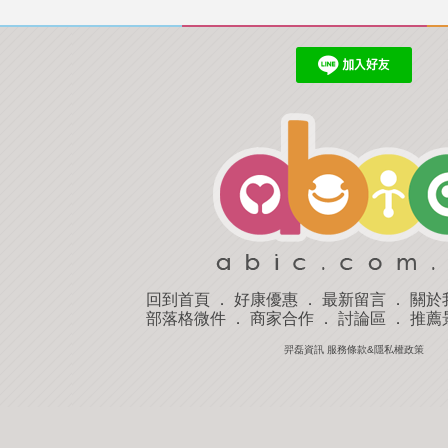
回到首頁
．
好康優惠
．
最新留言
．
關於
部落格微件
．
商家合作
．
討論區
．
推薦
羿磊資訊 服務條款&隱私權政策