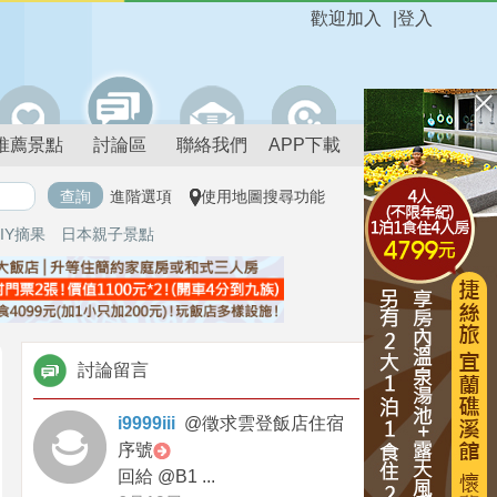
歡迎加入
|
登入
推薦景點
討論區
聯絡我們
APP下載
進階選項
使用地圖搜尋功能
IY摘果
日本親子景點
討論留言
i9999iii
@
徵求雲登飯店住宿
序號
回給 @B1 ...