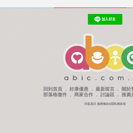
回到首頁
．
好康優惠
．
最新留言
．
關於
部落格微件
．
商家合作
．
討論區
．
推薦
羿磊資訊 服務條款&隱私權政策