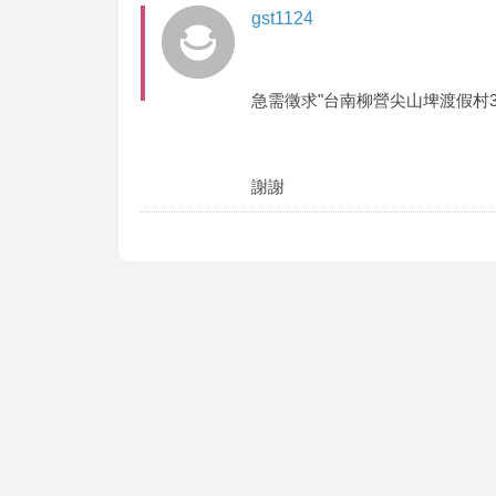
gst1124
急需徵求"台南柳營尖山埤渡假村39
謝謝