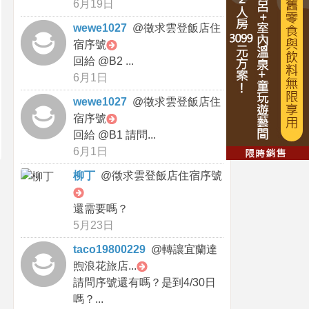
6月19日
wewe1027
@
徵求雲登飯店住
宿序號
回給 @B2 ...
6月1日
wewe1027
@
徵求雲登飯店住
宿序號
回給 @B1 請問...
6月1日
柳丁
@
徵求雲登飯店住宿序號
還需要嗎？
5月23日
taco19800229
@
轉讓宜蘭達
煦浪花旅店...
請問序號還有嗎？是到4/30日
嗎？...