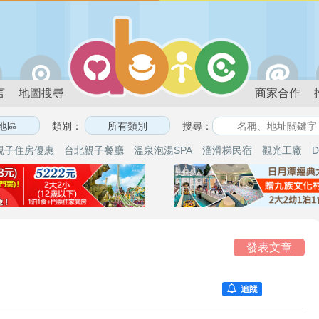
言
地圖搜尋
商家合作
類別：
搜尋：
親子住房優惠
台北親子餐廳
溫泉泡湯SPA
溜滑梯民宿
觀光工廠
D
論
發表文章
追蹤