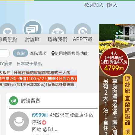
歡迎加入
|
登入
推薦景點
討論區
聯絡我們
APP下載
進階選項
使用地圖搜尋功能
IY摘果
日本親子景點
討論留言
i9999iii
@
徵求雲登飯店住宿
序號
回給 @B1 ...