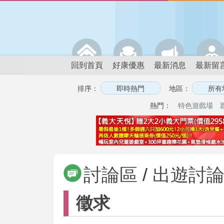
回到首頁
好康優惠
最新消息
最新留
排序：
地區：
熱門：
特色遊戲場
討論區
/
出遊討
徵求