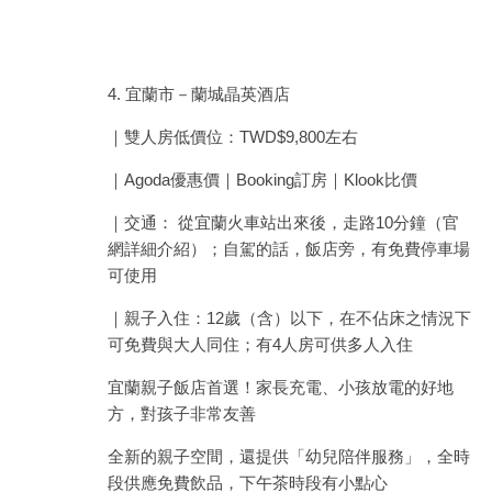
4. 宜蘭市－蘭城晶英酒店
｜雙人房低價位：TWD$9,800左右
｜Agoda優惠價｜Booking訂房｜Klook比價
｜交通： 從宜蘭火車站出來後，走路10分鐘（官
網詳細介紹）；自駕的話，飯店旁，有免費停車場
可使用
｜親子入住：12歲（含）以下，在不佔床之情況下
可免費與大人同住；有4人房可供多人入住
宜蘭親子飯店首選！家長充電、小孩放電的好地
方，對孩子非常友善
全新的親子空間，還提供「幼兒陪伴服務」，全時
段供應免費飲品，下午茶時段有小點心