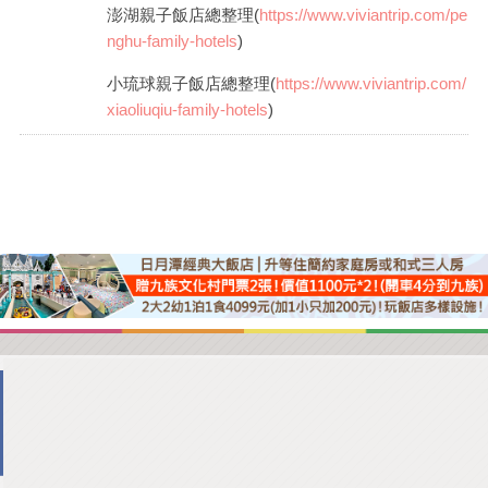
澎湖親子飯店總整理(
https://www.viviantrip.com/pe
nghu-family-hotels
)
小琉球親子飯店總整理(
https://www.viviantrip.com/
xiaoliuqiu-family-hotels
)