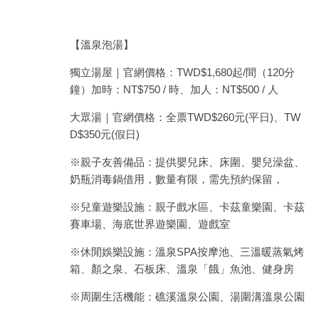
【溫泉泡湯】
獨立湯屋｜官網價格：TWD$1,680起/間（120分
鐘）加時：NT$750 / 時、加人：NT$500 / 人
大眾湯｜官網價格：全票TWD$260元(平日)、TW
D$350元(假日)
※親子友善備品：提供嬰兒床、床圍、嬰兒澡盆、
奶瓶消毒鍋借用，數量有限，需先預約保留，
※兒童遊樂設施：親子戲水區、卡茲童樂園、卡茲
賽車場、海底世界遊樂園、遊戲室
※休閒娛樂設施：溫泉SPA按摩池、三溫暖蒸氣烤
箱、顏之泉、石板床、溫泉「餓」魚池、健身房
※周圍生活機能：礁溪溫泉公園、湯圍溝溫泉公園