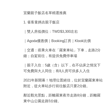
宜蘭親子飯店名單精選推薦
1. 雀客童媽吉親子飯店
｜雙人房低價位：TWD$3,300左右
｜Agoda優惠價｜Booking訂房｜Klook比價
｜交通：搭乘火車在「羅東車站」下車，走路2分
鐘；自駕前往，有提供免費停車場
｜親子入住：5歲（含）以下，在不佔床之情況下
可免費與大人同住；有8人房可供多人入住
2021年新開幕！地理位置絕佳，位於宜蘭羅東車站
附近，從火車站步行前往飯店只要2分鐘。
鄰近觀光景點，距離羅東夜市走路8分鐘，距離羅
東中山公園走路5分鐘。