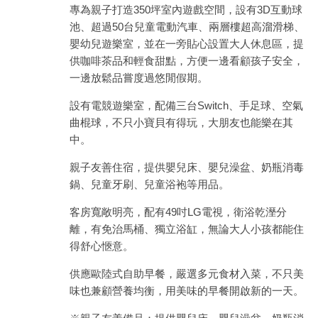
專為親子打造350坪室內遊戲空間，設有3D互動球
池、超過50台兒童電動汽車、兩層樓超高溜滑梯、
嬰幼兒遊樂室，並在一旁貼心設置大人休息區，提
供咖啡茶品和輕食甜點，方便一邊看顧孩子安全，
一邊放鬆品嘗度過悠閒假期。
設有電競遊樂室，配備三台Switch、手足球、空氣
曲棍球，不只小寶貝有得玩，大朋友也能樂在其
中。
親子友善住宿，提供嬰兒床、嬰兒澡盆、奶瓶消毒
鍋、兒童牙刷、兒童浴袍等用品。
客房寬敞明亮，配有49吋LG電視，衛浴乾溼分
離，有免治馬桶、獨立浴缸，無論大人小孩都能住
得舒心愜意。
供應歐陸式自助早餐，嚴選多元食材入菜，不只美
味也兼顧營養均衡，用美味的早餐開啟新的一天。