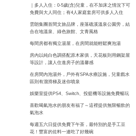
｜多人入住：0-5歲(含)兒童，在不加床之情況下可
免費與大人同住；有4人家庭套房可供多人入住
雲朗集團首間文旅品牌，座落礁溪溫泉公園旁，結
合在地溫泉、綠色旅館、文青風格
每間房都有獨立湯屋，在房間就能輕鬆爽泡湯
房內以純白色調搭配原木家俱，天花板則用鋼架屋
等設計，讓人住進房子的溫馨感
在房間內泡湯外，戶外有SPA水療設施，兒童戲水
區則有溜滑梯及迷你噴泉
娛樂室提供PS4、Switch、投籃機等設施免費暢玩
喜歡喝氣泡水的朋友有福了～這裡提供無限暢飲的
氣泡水
每週五六日提供免費下午茶，最特別的是手工豆
花！豐富的佐料一連吃了好幾碗