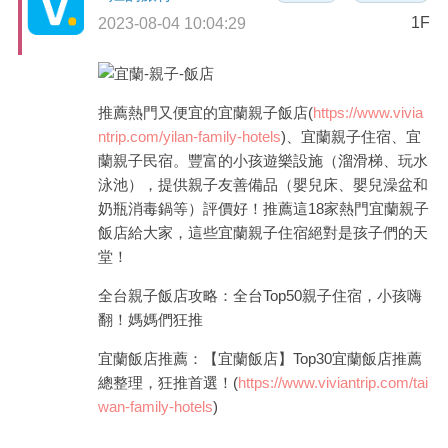
1F
2023-08-04 10:04:29
商家合作
推薦景點
推薦熱門又便宜的宜蘭親子飯店(
https://www.vivia
ntrip.com/yilan-family-hotels
)、宜蘭親子住宿、宜
蘭親子民宿。豐富的小孩遊樂設施（溜滑梯、玩水
討論區
泳池），提供親子友善備品（嬰兒床、嬰兒澡盆和
奶瓶消毒鍋等）評價好！推薦這18家熱門宜蘭親子
聯絡我們
飯店給大家，這些宜蘭親子住宿絕對是孩子們的天
堂！
APP下載
全台親子飯店攻略：全台Top50親子住宿，小孩嗨
翻！媽媽們狂推
宜蘭飯店推薦：【宜蘭飯店】Top30宜蘭飯店推薦
總整理，狂推首選！(
https://www.viviantrip.com/tai
wan-family-hotels
)