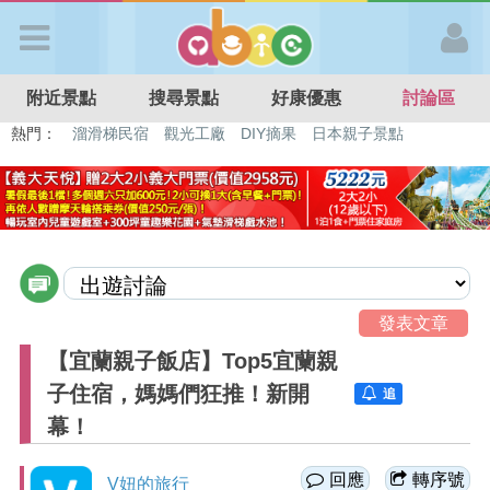
歡迎加入
附近景點
搜尋景點
好康優惠
討論區
APP登入
熱門：
溜滑梯民宿
觀光工廠
DIY摘果
日本親子景點
特色遊戲場
親子住房優惠
台北親子餐廳
溫泉泡湯SPA
首 頁
搜尋景點
好康優惠
發表文章
【宜蘭親子飯店】Top5宜蘭親
最新消息
子住宿，媽媽們狂推！新開
追
蹤
幕！
最新留言
回應
轉序號
V妞的旅行