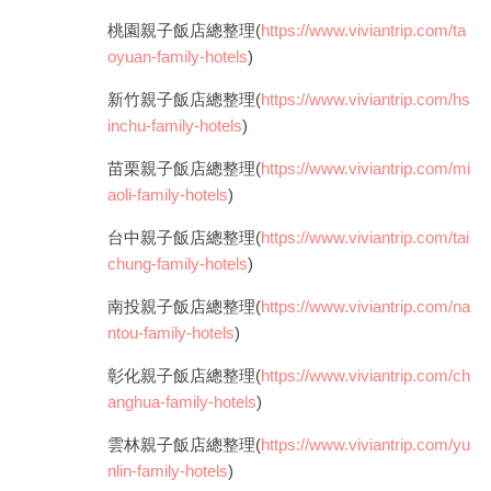
桃園親子飯店總整理(
https://www.viviantrip.com/ta
oyuan-family-hotels
)
新竹親子飯店總整理(
https://www.viviantrip.com/hs
inchu-family-hotels
)
苗栗親子飯店總整理(
https://www.viviantrip.com/mi
aoli-family-hotels
)
台中親子飯店總整理(
https://www.viviantrip.com/tai
chung-family-hotels
)
南投親子飯店總整理(
https://www.viviantrip.com/na
ntou-family-hotels
)
彰化親子飯店總整理(
https://www.viviantrip.com/ch
anghua-family-hotels
)
雲林親子飯店總整理(
https://www.viviantrip.com/yu
nlin-family-hotels
)