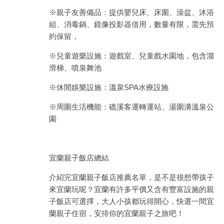
※親子友善備品：提供嬰兒床、床圍、澡盆、沐浴
組、消毒鍋、鏡像投影器借用，數量有限，需先預
約保留，
※兒童遊樂設施：遊戲室、兒童戲水園地，包含溜
滑梯、噴泉舞池
※休閒娛樂設施：溫泉SPA水療設施
※周圍生活機能：礁溪客運轉運站、湯圍溝溫泉公
園
宜蘭親子飯店總結
介紹完宜蘭親子飯店推薦名單，是不是很想帶孩子
來宜蘭玩呢？宜蘭有許多平價又含有豐富設施的親
子飯店可選擇，大人小孩都玩得開心，快選一間宜
蘭親子住宿，安排你的宜蘭親子之旅吧！