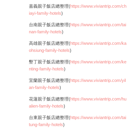
嘉義親子飯店總整理(
https://www.viviantrip.com/ch
iayi-family-hotels
)
台南親子飯店總整理(
https://www.viviantrip.com/tai
nan-family-hotels
)
高雄親子飯店總整理(
https://www.viviantrip.com/ka
ohsiung-family-hotels
)
墾丁親子飯店總整理(
https://www.viviantrip.com/ke
nting-family-hotels
)
宜蘭親子飯店總整理(
https://www.viviantrip.com/yil
an-family-hotels
)
花蓮親子飯店總整理(
https://www.viviantrip.com/hu
alien-family-hotels
)
台東親子飯店總整理(
https://www.viviantrip.com/tai
tung-family-hotels
)