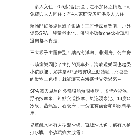
｜多人入住：0-5歲(含)兒童，在不加床之情況下可
免費與大人同住；有4人家庭套房可供多人入住
超熱門礁溪溫泉親子飯店！主打卡茲童樂園、戶外
溫泉SPA、兒童戲水池，保證小孩從check-in玩到
退房都不肯走。
三大親子主題房型！結合海洋房、非洲房、公主房
卡茲童樂園除了主打的賽車外，海底遊樂園也超受
小孩歡迎，尤其是AR擴增實境互動體驗，將喜歡
的動物上色後，就能讓它在海底世界活過來～
SPA 露天風呂的多種設施無限暢玩，招牌六福湯、
浮浴按摩泉、針點穴道按摩、氣泡湧泉池、18度C
冷泉、蒸氣室、石板床，一旁還有熱食咖啡飲料享
用。
兒童戲水區有大型溜滑梯、寬版滑水道，還有水槍
打水戰，小孩玩瘋大放電！