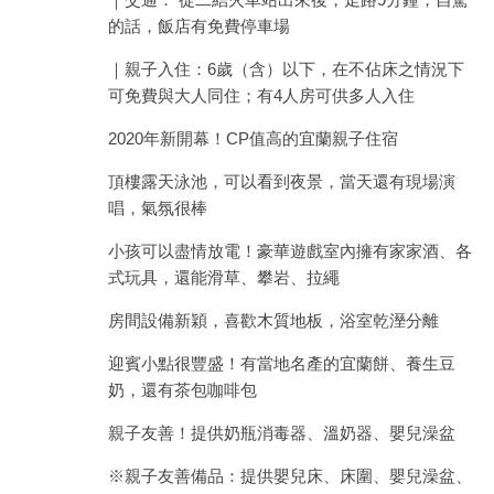
的話，飯店有免費停車場
｜親子入住：6歲（含）以下，在不佔床之情況下
可免費與大人同住；有4人房可供多人入住
2020年新開幕！CP值高的宜蘭親子住宿
頂樓露天泳池，可以看到夜景，當天還有現場演
唱，氣氛很棒
小孩可以盡情放電！豪華遊戲室內擁有家家酒、各
式玩具，還能滑草、攀岩、拉繩
房間設備新穎，喜歡木質地板，浴室乾溼分離
迎賓小點很豐盛！有當地名產的宜蘭餅、養生豆
奶，還有茶包咖啡包
親子友善！提供奶瓶消毒器、溫奶器、嬰兒澡盆
※親子友善備品：提供嬰兒床、床圍、嬰兒澡盆、