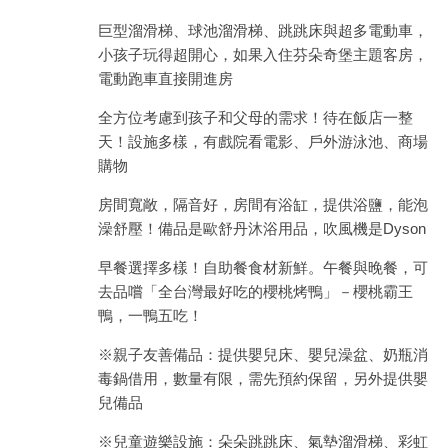
巨型溜滑梯、球池溜滑梯、跳跳床與超多電動車，
小孩子玩得超開心，如果入住芬朵奇堡主題客房，
電動跑車直接開進房
全方位考慮到孩子和父母的需求！待在飯店一整
天！設施多樣，有戲院看電影、戶外游泳池、商場
購物
房間寬敞，隔音好，房間有浴缸，提供浴鹽，能泡
澡舒壓！備品是歐舒丹沐浴用品，吹風機是Dyson
早餐選擇多樣！自助餐食材新鮮。午餐與晚餐，可
去品嚐「全台灣最好吃的櫻桃烤鴨」－櫻桃霸王
鴨，一鴨五吃！
※親子友善備品：提供嬰兒床、嬰兒澡盆、奶瓶消
毒鍋借用，數量有限，需先預約保留，另外提供嬰
兒備品
※兒童遊樂設施：朵朵跳跳床、氣墊溜滑梯、彩虹