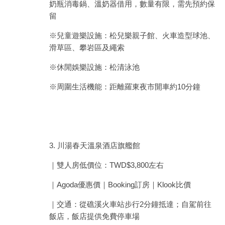
奶瓶消毒鍋、溫奶器借用，數量有限，需先預約保
留
※兒童遊樂設施：松兒樂親子館、火車造型球池、
滑草區、攀岩區及繩索
※休閒娛樂設施：松清泳池
※周圍生活機能：距離羅東夜市開車約10分鐘
3. 川湯春天溫泉酒店旗艦館
｜雙人房低價位：TWD$3,800左右
｜Agoda優惠價｜Booking訂房｜Klook比價
｜交通：從礁溪火車站步行2分鐘抵達；自駕前往
飯店，飯店提供免費停車場