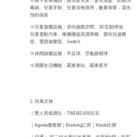
※親子友善備品：提供嬰兒床、嬰兒澡盆、奶瓶消
毒鍋、兒童牙刷、兒童浴袍借用，數量有限，需先
預約保留
※兒童遊樂設施：室內遊戲空間、3D互動球池、
兒童電動汽車、兩層樓超高溜滑梯、嬰幼兒遊樂
室、電競遊樂室、Switch
※休閒娛樂設施：手足球、空氣曲棍球
※周圍生活機能：羅東車站、羅東夜市
2. 松風文旅
｜雙人房低價位：TWD$2,600左右
｜Agoda優惠價｜Booking訂房｜Klook比價
｜交通： 從二結火車站出來後，走路9分鐘；自駕