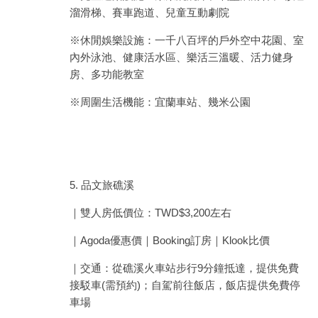
溜滑梯、賽車跑道、兒童互動劇院
※休閒娛樂設施：一千八百坪的戶外空中花園、室
內外泳池、健康活水區、樂活三溫暖、活力健身
房、多功能教室
※周圍生活機能：宜蘭車站、幾米公園
5. 品文旅礁溪
｜雙人房低價位：TWD$3,200左右
｜Agoda優惠價｜Booking訂房｜Klook比價
｜交通：從礁溪火車站步行9分鐘抵達，提供免費
接駁車(需預約)；自駕前往飯店，飯店提供免費停
車場