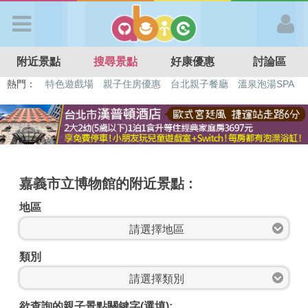
歡迎加入
附近景點
搜尋景點
好康優惠
討論區
APP登入
熱門：
特色遊戲場
親子住房優惠
台北親子餐廳
溫泉泡湯SPA
溜滑梯民宿
觀光工廠
DIY摘果
日本親子景點
首 頁
搜尋景點
嘉義市立博物館的附近景點 :
好康優惠
地區
最新消息
類別
最新留言
欲查詢的親子景點關鍵字(選填):