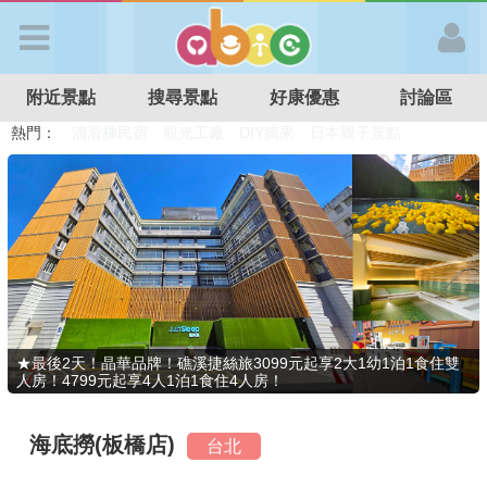
歡迎加入
附近景點
搜尋景點
好康優惠
討論區
APP登入
熱門：
溜滑梯民宿
觀光工廠
DIY摘果
日本親子景點
特色遊戲場
親子住房優惠
台北親子餐廳
溫泉泡湯SPA
首 頁
搜尋景點
好康優惠
★最後2天！晶華品牌！礁溪捷絲旅3099元起享2大1幼1泊1食住雙
人房！4799元起享4人1泊1食住4人房！
最新消息
海底撈(板橋店)
台北
最新留言