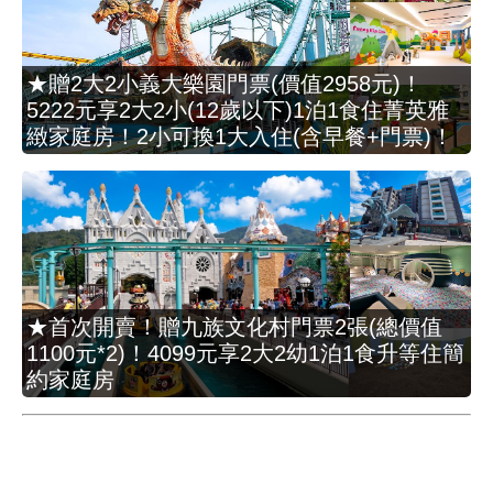
★贈2大2小義大樂園門票(價值2958元)！
5222元享2大2小(12歲以下)1泊1食住菁英雅
緻家庭房！2小可換1大入住(含早餐+門票)！
★首次開賣！贈九族文化村門票2張(總價值
1100元*2)！4099元享2大2幼1泊1食升等住簡
約家庭房