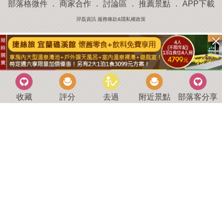
部落格微件
．
商家合作
．
討論區
．
推薦景點
．
APP下載
羿磊資訊 服務條款&隱私權政策
收藏
評分
去過
附近景點
部落客分享