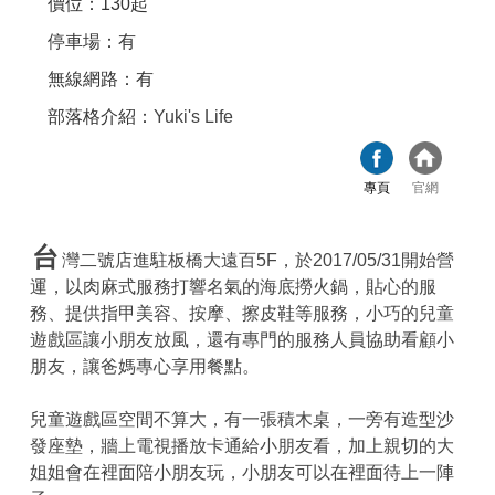
價位：130起
停車場：有
無線網路：有
部落格介紹：
Yuki's Life
專頁
官網
台
灣二號店進駐板橋大遠百5F，於2017/05/31開始營
運，以肉麻式服務打響名氣的海底撈火鍋，貼心的服
務、提供指甲美容、按摩、擦皮鞋等服務，小巧的兒童
遊戲區讓小朋友放風，還有專門的服務人員協助看顧小
朋友，讓爸媽專心享用餐點。
兒童遊戲區空間不算大，有一張積木桌，一旁有造型沙
發座墊，牆上電視播放卡通給小朋友看，加上親切的大
姐姐會在裡面陪小朋友玩，小朋友可以在裡面待上一陣