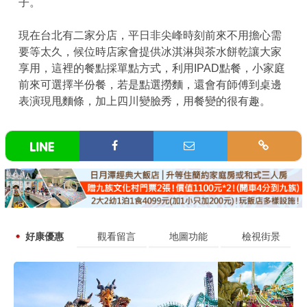
子。
現在台北有二家分店，平日非尖峰時刻前來不用擔心需
要等太久，候位時店家會提供冰淇淋與茶水餅乾讓大家
享用，這裡的餐點採單點方式，利用IPAD點餐，小家庭
前來可選擇半份餐，若是點選撈麵，還會有師傅到桌邊
表演現甩麵條，加上四川變臉秀，用餐變的很有趣。
好康優惠
觀看留言
地圖功能
檢視街景