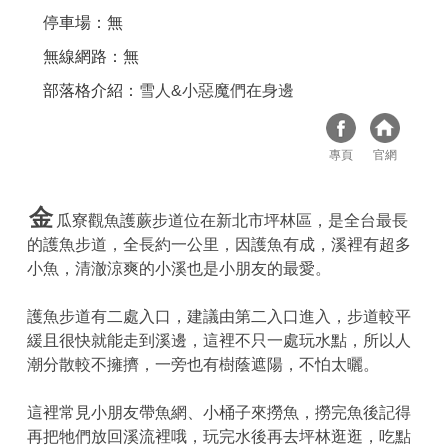
停車場：無
無線網路：無
部落格介紹：
雪人&小惡魔們在身邊
專頁
官網
金
瓜寮觀魚護蕨步道位在新北市坪林區，是全台最長
的護魚步道，全長約一公里，因護魚有成，溪裡有超多
小魚，清澈涼爽的小溪也是小朋友的最愛。
護魚步道有二處入口，建議由第二入口進入，步道較平
緩且很快就能走到溪邊，這裡不只一處玩水點，所以人
潮分散較不擁擠，一旁也有樹蔭遮陽，不怕太曬。
這裡常見小朋友帶魚網、小桶子來撈魚，撈完魚後記得
再把牠們放回溪流裡哦，玩完水後再去坪林逛逛，吃點