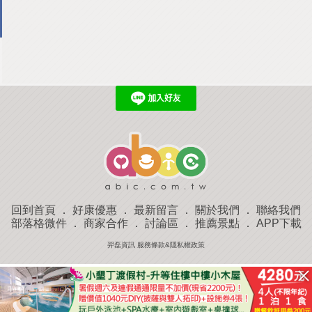
回到首頁
．
好康優惠
．
最新留言
．
關於我們
．
聯絡我們
部落格微件
．
商家合作
．
討論區
．
推薦景點
．
APP下載
羿磊資訊 服務條款&隱私權政策