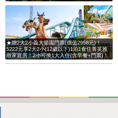
★贈2大2小義大樂園門票(價值2958元)！
5222元享2大2小(12歲以下)1泊1食住菁英雅
緻家庭房！2小可換1大入住(含早餐+門票)！