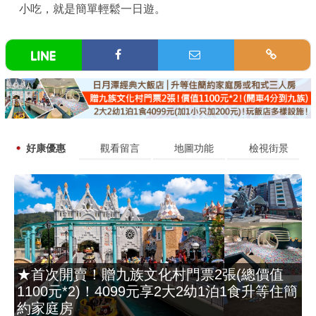
小吃，就是簡單輕鬆一日遊。
好康優惠
觀看留言
地圖功能
檢視街景
★首次開賣！贈九族文化村門票2張(總價值
1100元*2)！4099元享2大2幼1泊1食升等住簡
約家庭房