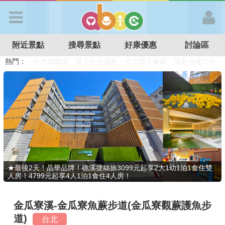
歡迎加入
附近景點
搜尋景點
好康優惠
討論區
APP登入
熱門：
溜滑梯民宿
觀光工廠
DIY摘果
日本親子景點
特色遊戲場
親子住房優惠
台北親子餐廳
溫泉泡湯SPA
首 頁
搜尋景點
好康優惠
★最後2天！晶華品牌！礁溪捷絲旅3099元起享2大1幼1泊1食住雙
人房！4799元起享4人1泊1食住4人房！
最新消息
金瓜寮溪-金瓜寮魚蕨步道(金瓜寮觀蕨護魚步
最新留言
道)
台北