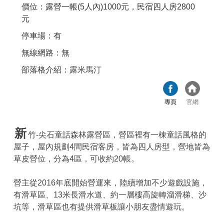
價位：露營一帳(5人內)1000元，民宿四人房2800
元
停車場：有
無線網路：無
部落格介紹：
露米馬汀
專頁
官網
新
竹-尖石童話森林露營區，營區裡有一棟童話風格的
屋子，屋內規劃4間民宿客房，皆為四人房型，營地皆為
草皮營位，分為4區，可收約20帳。
營主從2016年底開始營運來，陸續增加不少遊戲設施，
有滑草區、13米長滑水道、約一層樓高旋轉溜滑梯、沙
坑等，滑草區也有提供滑草板讓小朋友盡情遊玩。