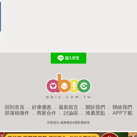
回到首頁
．
好康優惠
．
最新留言
．
關於我們
．
聯絡我們
部落格微件
．
商家合作
．
討論區
．
推薦景點
．
APP下載
羿磊資訊 服務條款&隱私權政策