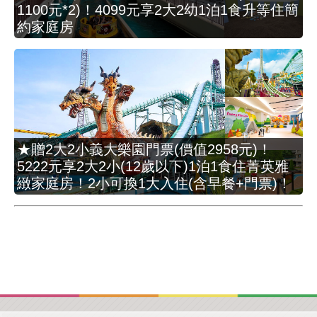
1100元*2)！4099元享2大2幼1泊1食升等住簡
約家庭房
★贈2大2小義大樂園門票(價值2958元)！
5222元享2大2小(12歲以下)1泊1食住菁英雅
緻家庭房！2小可換1大入住(含早餐+門票)！