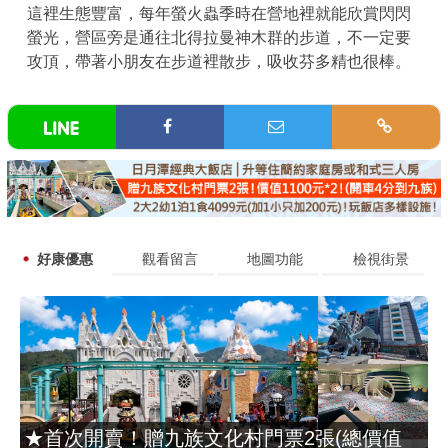
這裡生態豐富，每年螢火蟲季時在營地裡就能欣賞閃閃
螢光，營區旁是通往北得拉曼神木群的步道，不一定要
攻頂，帶著小朋友在步道裡散步，吸收芬多精也很棒。
好康優惠
觀看留言
地圖功能
檢視街景
★首次開賣！贈九族文化村門票2張(總價值