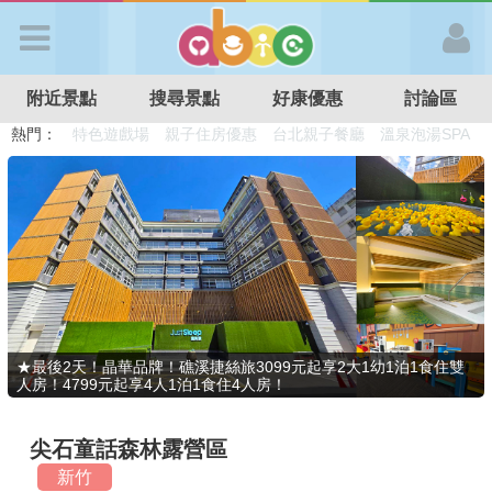
歡迎加入
附近景點
搜尋景點
好康優惠
討論區
APP登入
熱門：
溜滑梯民宿
觀光工廠
DIY摘果
日本親子景點
特色遊戲場
親子住房優惠
台北親子餐廳
溫泉泡湯SPA
首 頁
搜尋景點
好康優惠
★最後2天！晶華品牌！礁溪捷絲旅3099元起享2大1幼1泊1食住雙
人房！4799元起享4人1泊1食住4人房！
最新消息
尖石童話森林露營區
最新留言
新竹