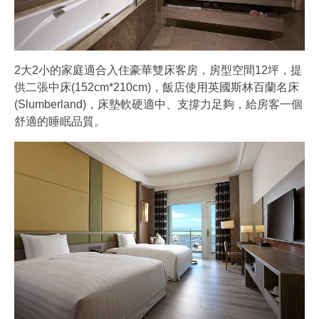
2大2小的家庭適合入住豪華雙床客房，房型空間12坪，提
供二張中床(152cm*210cm)，飯店使用英國斯林百蘭名床
(Slumberland)，床墊軟硬適中、支撐力足夠，給房客一個
舒適的睡眠品質。