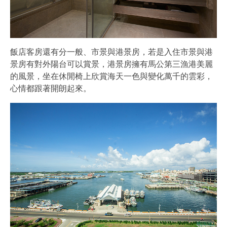
飯店客房還有分一般、市景與港景房，若是入住市景與港
景房有對外陽台可以賞景，港景房擁有馬公第三漁港美麗
的風景，坐在休閒椅上欣賞海天一色與變化萬千的雲彩，
心情都跟著開朗起來。