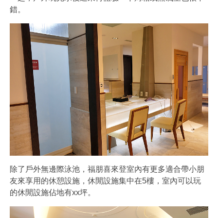
錯。
除了戶外無邊際泳池，福朋喜來登室內有更多適合帶小朋
友來享用的休憩設施，休閒設施集中在5樓，室內可以玩
的休閒設施佔地有xx坪。