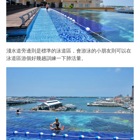
淺水道旁邊則是標準的泳道區，會游泳的小朋友則可以在
泳道區游個好幾趟訓練一下肺活量。