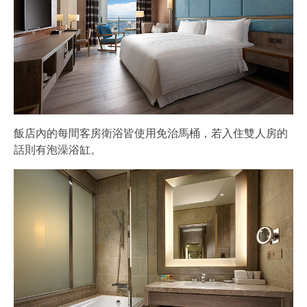
飯店內的每間客房衛浴皆使用免治馬桶，若入住雙人房的
話則有泡澡浴缸。