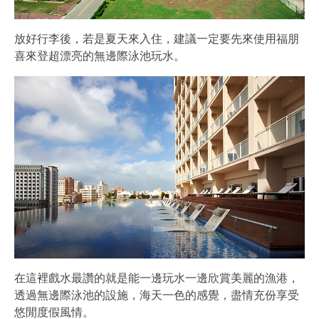
放好行李後，若是夏天來入住，建議一定要先來使用福朋
喜來登超漂亮的無邊際泳池玩水。
在這裡戲水最讚的就是能一邊玩水一邊欣賞美麗的漁港，
透過無邊際泳池的設施，海天一色的感覺，盡情充份享受
悠閒度假風情。