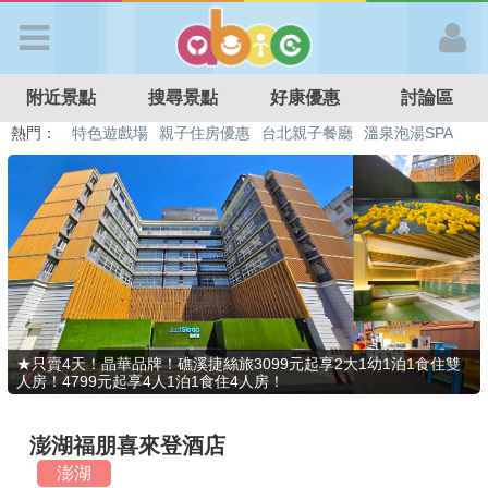
歡迎加入
附近景點
搜尋景點
好康優惠
討論區
APP登入
熱門：
特色遊戲場
親子住房優惠
台北親子餐廳
溫泉泡湯SPA
溜滑梯民宿
觀光工廠
DIY摘果
日本親子景點
首 頁
搜尋景點
好康優惠
★只賣4天！晶華品牌！礁溪捷絲旅3099元起享2大1幼1泊1食住雙
人房！4799元起享4人1泊1食住4人房！
最新消息
澎湖福朋喜來登酒店
最新留言
澎湖