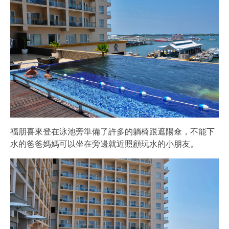
福朋喜來登在泳池旁準備了許多的躺椅跟遮陽傘，不能下
水的爸爸媽媽可以坐在旁邊就近照顧玩水的小朋友。