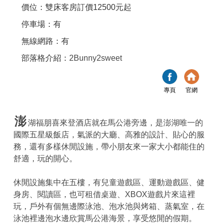
價位：雙床客房訂價12500元起
停車場：有
無線網路：有
部落格介紹：
2Bunny2sweet
專頁
官網
澎
湖福朋喜來登酒店就在馬公港旁邊，是澎湖唯一的
國際五星級飯店，氣派的大廳、高雅的設計、貼心的服
務，還有多樣休閒設施，帶小朋友來一家大小都能住的
舒適，玩的開心。
休閒設施集中在五樓，有兒童遊戲區、運動遊戲區、健
身房、閱讀區，也可租借桌遊、XBOX遊戲片來這裡
玩，戶外有個無邊際泳池、泡水池與烤箱、蒸氣室，在
泳池裡邊泡水邊欣賞馬公港海景，享受悠閒的假期。