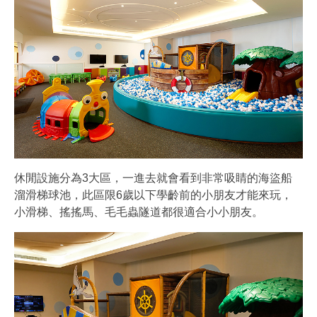
休閒設施分為3大區，一進去就會看到非常吸睛的海盜船
溜滑梯球池，此區限6歲以下學齡前的小朋友才能來玩，
小滑梯、搖搖馬、毛毛蟲隧道都很適合小小朋友。