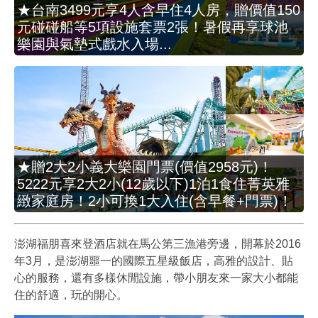
★台南3499元享4人含早住4人房，贈價值150
元碰碰船等5項設施套票2張！暑假再享球池
樂園與氣墊式戲水入場...
★贈2大2小義大樂園門票(價值2958元)！
5222元享2大2小(12歲以下)1泊1食住菁英雅
緻家庭房！2小可換1大入住(含早餐+門票)！
澎湖福朋喜來登酒店就在馬公第三漁港旁邊，開幕於2016
年3月，是澎湖噩一的國際五星級飯店，高雅的設計、貼
心的服務，還有多樣休閒設施，帶小朋友來一家大小都能
住的舒適，玩的開心。