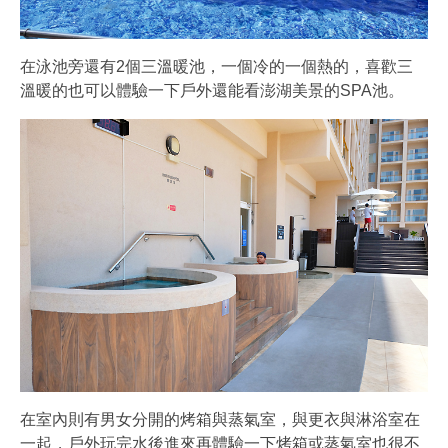
在泳池旁還有2個三溫暖池，一個冷的一個熱的，喜歡三
溫暖的也可以體驗一下戶外還能看澎湖美景的SPA池。
在室內則有男女分開的烤箱與蒸氣室，與更衣與淋浴室在
一起，戶外玩完水後進來再體驗一下烤箱或蒸氣室也很不