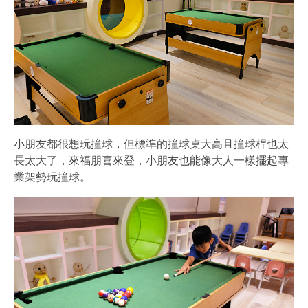
小朋友都很想玩撞球，但標準的撞球桌大高且撞球桿也太
長太大了，來福朋喜來登，小朋友也能像大人一樣擺起專
業架勢玩撞球。