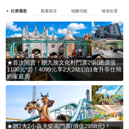
好康優惠
觀看留言
地圖功能
檢視街景
★首次開賣！贈九族文化村門票2張(總價值
1100元*2)！4099元享2大2幼1泊1食升等住簡
約家庭房
★贈2大2小義大樂園門票(價值2958元)！