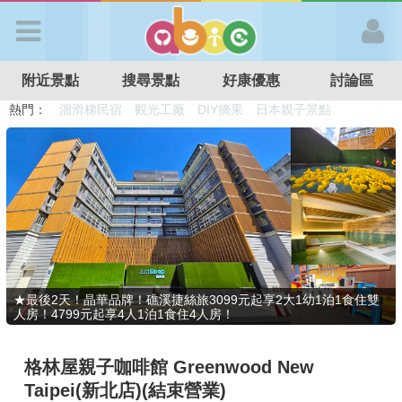
歡迎加入
附近景點
搜尋景點
好康優惠
討論區
APP登入
熱門：
溜滑梯民宿
觀光工廠
DIY摘果
日本親子景點
特色遊戲場
親子住房優惠
台北親子餐廳
溫泉泡湯SPA
首 頁
搜尋景點
好康優惠
★最後2天！晶華品牌！礁溪捷絲旅3099元起享2大1幼1泊1食住雙
人房！4799元起享4人1泊1食住4人房！
最新消息
格林屋親子咖啡館 Greenwood New
最新留言
Taipei(新北店)(結束營業)