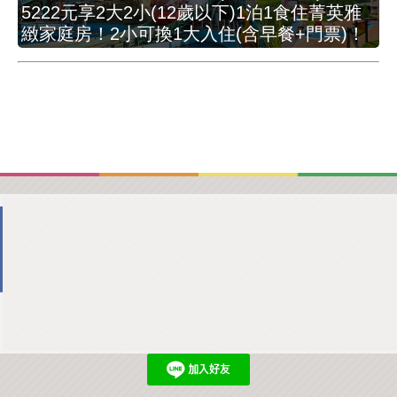
5222元享2大2小(12歲以下)1泊1食住菁英雅
緻家庭房！2小可換1大入住(含早餐+門票)！