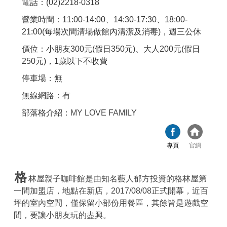
電話：(02)2218-0318
營業時間：11:00-14:00、14:30-17:30、18:00-
21:00(每場次間清場做館內清潔及消毒)，週三公休
價位：小朋友300元(假日350元)、大人200元(假日
250元)，1歲以下不收費
停車場：無
無線網路：有
部落格介紹：
MY LOVE FAMILY
專頁
官網
格
林屋親子咖啡館是由知名藝人郁方投資的格林屋第
一間加盟店，地點在新店，2017/08/08正式開幕，近百
坪的室內空間，僅保留小部份用餐區，其餘皆是遊戲空
間，要讓小朋友玩的盡興。