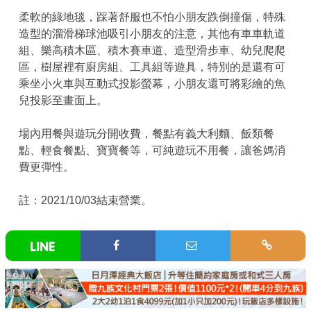
柔軟的綠地毯，踩著舒服也不怕小朋友跌倒撞傷，特殊
造型的溜滑梯球池吸引小朋友的注意，其他有車車軌道
組、樂高積木區、積木賽車道、造型滑步車、幼兒爬爬
區，樹屋裡有廚房組、工具組等遊具，特別的是還有可
乘坐小火車與互動式投影螢幕，小朋友還可將彩繪的魚
兒投影至畫面上。
場內用餐與遊玩分開收費，餐點有義大利麵、飯類餐
點、輕食餐點、寶寶餐等，可純遊玩不用餐，讓爸媽消
費更彈性。
註：2021/10/03結束營業。