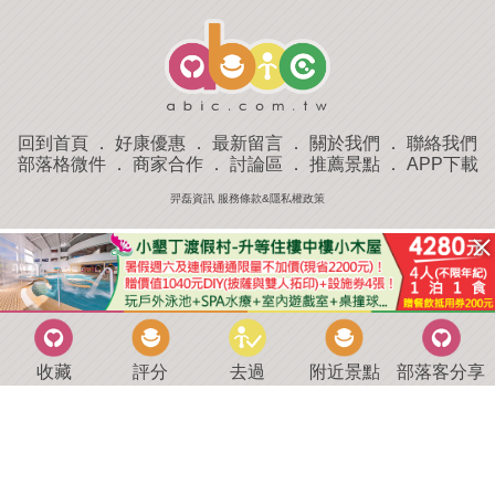
回到首頁
．
好康優惠
．
最新留言
．
關於我們
．
聯絡我們
部落格微件
．
商家合作
．
討論區
．
推薦景點
．
APP下載
羿磊資訊 服務條款&隱私權政策
收藏
評分
去過
附近景點
部落客分享