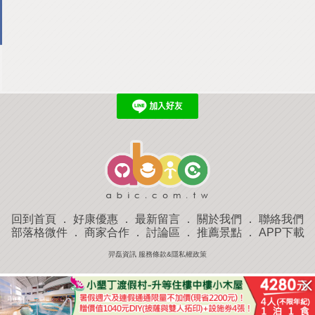
回到首頁
．
好康優惠
．
最新留言
．
關於我們
．
聯絡我們
部落格微件
．
商家合作
．
討論區
．
推薦景點
．
APP下載
羿磊資訊 服務條款&隱私權政策