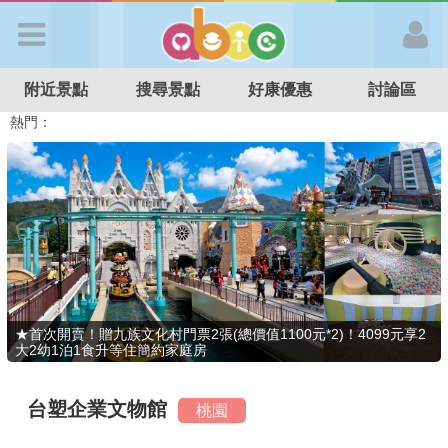
歡迎加入
附近景點
搜尋景點
好康優惠
討論區
APP登入
熱門：
溜滑梯民宿
觀光工廠
DIY摘果
日本親子景點
特色遊戲場
親子住房優惠
台北親子餐廳
溫泉泡湯SPA
首 頁
搜尋景點
好康優惠
★首次開賣！贈九族文化村門票2張(總價值1100元*2)！4099元享2
大2幼1泊1食升等住簡約家庭房
最新消息
台塑企業文物館
桃園
最新留言