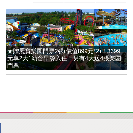
★贈麗寶樂園門票2張(價值899元*2)！3699
元享2大1幼含早餐入住，另有4大送4張樂園
門票...