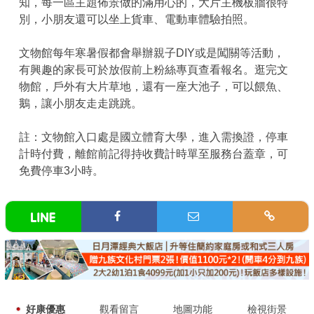
知，每一區主題佈景做的滿用心的，大片主機板牆很特
別，小朋友還可以坐上貨車、電動車體驗拍照。
文物館每年寒暑假都會舉辦親子DIY或是闖關等活動，
有興趣的家長可於放假前上粉絲專頁查看報名。逛完文
物館，戶外有大片草地，還有一座大池子，可以餵魚、
鵝，讓小朋友走走跳跳。
註：文物館入口處是國立體育大學，進入需換證，停車
計時付費，離館前記得持收費計時單至服務台蓋章，可
免費停車3小時。
好康優惠
觀看留言
地圖功能
檢視街景