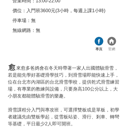
營業時間：13:00-22:00
價位：入門班3600元(3小時，每週上課1小時)
停車場：無
無線網路：無
專頁
官網
愈
來愈多爸媽會在冬天時帶著一家人出國體驗滑雪，
若是能先學好基礎滑學技巧，到滑雪場即能快速上手，
位在台北市內湖區的台北滑雪學校，提供乾式滑雪練習
場，有專業的教練與設備，只要身高100公分以上，大
小朋友都能體驗滑雪的樂趣。
滑雪課程分入門與專攻班，可選擇雙板或是單板，初學
者建議先由雙板學起，從雪板站姿、滑行、剎車、轉彎
等基礎，平日最少2人即可開班。