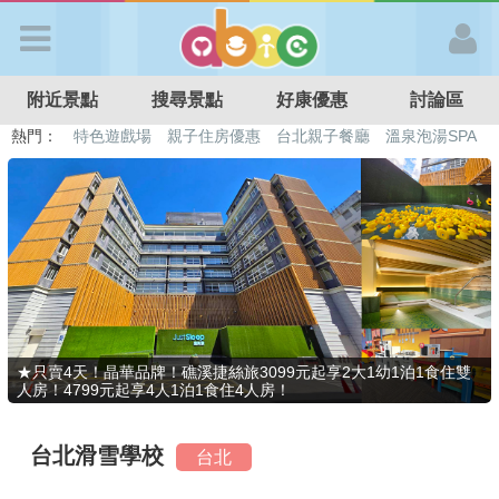
歡迎加入
附近景點
搜尋景點
好康優惠
討論區
APP登入
熱門：
溜滑梯民宿
觀光工廠
DIY摘果
日本親子景點
特色遊戲場
親子住房優惠
台北親子餐廳
溫泉泡湯SPA
首 頁
搜尋景點
好康優惠
★只賣4天！晶華品牌！礁溪捷絲旅3099元起享2大1幼1泊1食住雙
人房！4799元起享4人1泊1食住4人房！
最新消息
台北滑雪學校
台北
最新留言