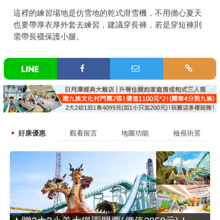
這裡的練習場地是仿雪地的乾式滑雪機，不用擔心夏天
也要帶厚衣厚外套去練習，建議穿長褲，若是穿短褲則
需帶長襪保護小腿。
好康優惠
觀看留言
地圖功能
檢視街景