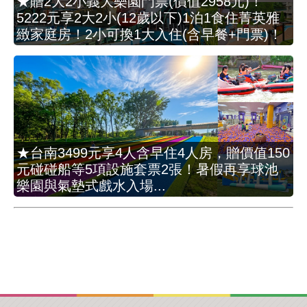
★贈2大2小義大樂園門票(價值2958元)！
5222元享2大2小(12歲以下)1泊1食住菁英雅
緻家庭房！2小可換1大入住(含早餐+門票)！
★台南3499元享4人含早住4人房，贈價值150
元碰碰船等5項設施套票2張！暑假再享球池
樂園與氣墊式戲水入場...