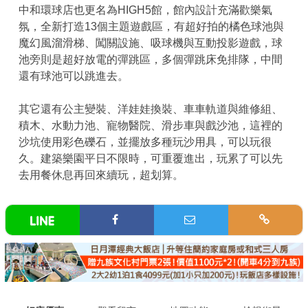
中和環球店也更名為HIGH5館，館內設計充滿歡樂氣
氛，全新打造13個主題遊戲區，有超好拍的橘色球池與
魔幻風溜滑梯、闖關設施、吸球機與互動投影遊戲，球
池旁則是超好放電的彈跳區，多個彈跳床免排隊，中間
還有球池可以跳進去。
其它還有公主變裝、洋娃娃換裝、車車軌道與維修組、
積木、水動力池、寵物醫院、滑步車與戲沙池，這裡的
沙坑使用彩色礫石，並擺放多種玩沙用具，可以玩很
久。建築樂園平日不限時，可重覆進出，玩累了可以先
去用餐休息再回來續玩，超划算。