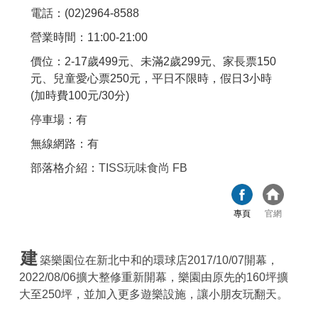
電話：(02)2964-8588
營業時間：11:00-21:00
價位：2-17歲499元、未滿2歲299元、家長票150
元、兒童愛心票250元，平日不限時，假日3小時
(加時費100元/30分)
停車場：有
無線網路：有
部落格介紹：
TISS玩味食尚 FB
專頁
官網
建
築樂園位在新北中和的環球店2017/10/07開幕，
2022/08/06擴大整修重新開幕，樂園由原先的160坪擴
大至250坪，並加入更多遊樂設施，讓小朋友玩翻天。