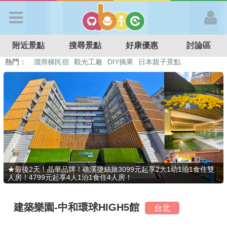
歡迎加入
附近景點
搜尋景點
好康優惠
討論區
APP登入
熱門：
溜滑梯民宿
觀光工廠
DIY摘果
日本親子景點
特色遊戲場
親子住房優惠
台北親子餐廳
溫泉泡湯SPA
首 頁
搜尋景點
好康優惠
★最後2天！晶華品牌！礁溪捷絲旅3099元起享2大1幼1泊1食住雙
人房！4799元起享4人1泊1食住4人房！
最新消息
建築樂園-中和環球HIGH5館
台北
最新留言