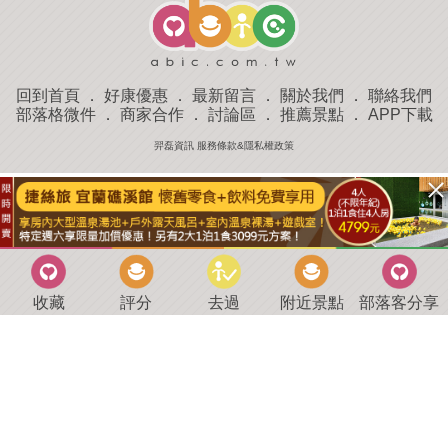
回到首頁
．
好康優惠
．
最新留言
．
關於我們
．
聯絡我們
部落格微件
．
商家合作
．
討論區
．
推薦景點
．
APP下載
羿磊資訊 服務條款&隱私權政策
收藏
評分
去過
附近景點
部落客分享