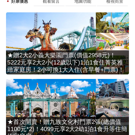
好康優惠
觀看留言
地圖功能
檢視街景
★贈2大2小義大樂園門票(價值2958元)！
5222元享2大2小(12歲以下)1泊1食住菁英雅
緻家庭房！2小可換1大入住(含早餐+門票)！
★首次開賣！贈九族文化村門票2張(總價值
1100元*2)！4099元享2大2幼1泊1食升等住簡