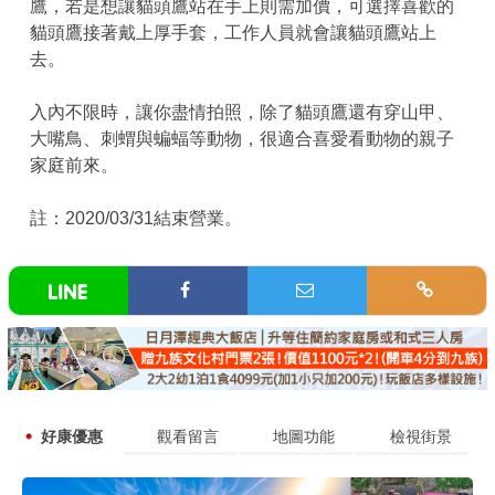
鷹，若是想讓貓頭鷹站在手上則需加價，可選擇喜歡的
貓頭鷹接著戴上厚手套，工作人員就會讓貓頭鷹站上
去。
入內不限時，讓你盡情拍照，除了貓頭鷹還有穿山甲、
大嘴鳥、刺蝟與蝙蝠等動物，很適合喜愛看動物的親子
家庭前來。
註：2020/03/31結束營業。
好康優惠
觀看留言
地圖功能
檢視街景