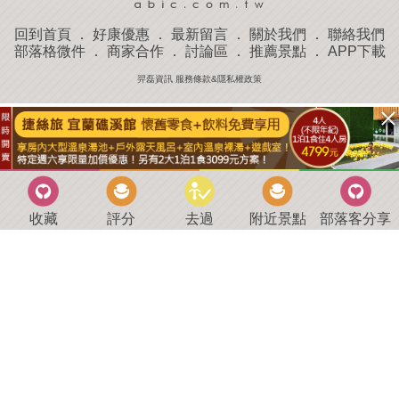
回到首頁
．
好康優惠
．
最新留言
．
關於我們
．
聯絡我們
部落格微件
．
商家合作
．
討論區
．
推薦景點
．
APP下載
羿磊資訊 服務條款&隱私權政策
收藏
評分
去過
附近景點
部落客分享