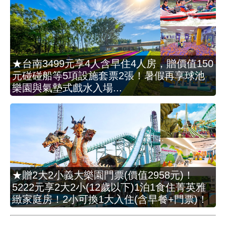
★台南3499元享4人含早住4人房，贈價值150
元碰碰船等5項設施套票2張！暑假再享球池
樂園與氣墊式戲水入場...
★贈2大2小義大樂園門票(價值2958元)！
5222元享2大2小(12歲以下)1泊1食住菁英雅
緻家庭房！2小可換1大入住(含早餐+門票)！