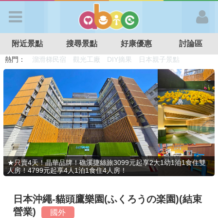
歡迎加入
附近景點
搜尋景點
好康優惠
討論區
APP登入
熱門：
溜滑梯民宿
觀光工廠
DIY摘果
日本親子景點
特色遊戲場
親子住房優惠
台北親子餐廳
溫泉泡湯SPA
首 頁
搜尋景點
好康優惠
★只賣4天！晶華品牌！礁溪捷絲旅3099元起享2大1幼1泊1食住雙
人房！4799元起享4人1泊1食住4人房！
最新消息
日本沖繩-貓頭鷹樂園(ふくろうの楽園)(結束
最新留言
營業)
國外