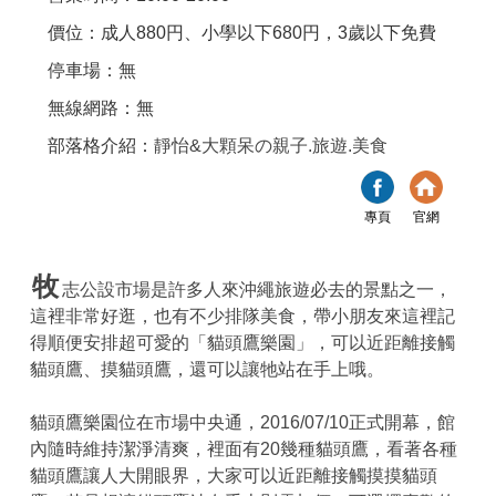
價位：成人880円、小學以下680円，3歲以下免費
停車場：無
無線網路：無
部落格介紹：
靜怡&大顆呆の親子.旅遊.美食
專頁
官網
牧
志公設市場是許多人來沖繩旅遊必去的景點之一，
這裡非常好逛，也有不少排隊美食，帶小朋友來這裡記
得順便安排超可愛的「貓頭鷹樂園」，可以近距離接觸
貓頭鷹、摸貓頭鷹，還可以讓牠站在手上哦。
貓頭鷹樂園位在市場中央通，2016/07/10正式開幕，館
內隨時維持潔淨清爽，裡面有20幾種貓頭鷹，看著各種
貓頭鷹讓人大開眼界，大家可以近距離接觸摸摸貓頭