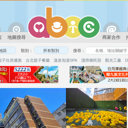
言
地圖搜尋
商家合作
類別：
搜尋：
親子住房優惠
台北親子餐廳
溫泉泡湯SPA
溜滑梯民宿
觀光工廠
D