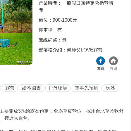
營業時間：一般假日無特定紮撤營時
間
價位：900-1000元
停車場：有
無線網路：無
部落格介紹：
何師父LOVE露營
專頁
官網
露營
繪本圖書
戶外環境
需事先預約
玩沙
地主要開放3區給露友預定，全為草皮營位，採用台北草柔軟舒
，接近大自然。