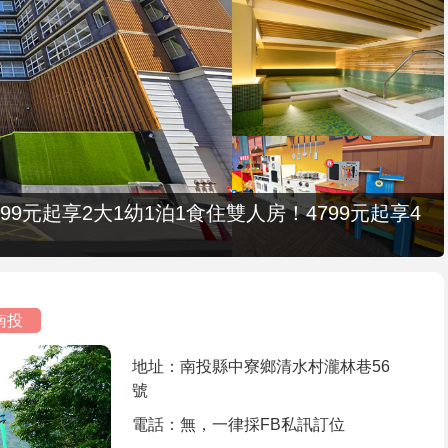
9元起享2大1幼1泊1食住雙人房！4799元起享4
南投
地址：南投縣中寮鄉清水村瀧林巷56
號
電話：無，一律採FB私訊訂位