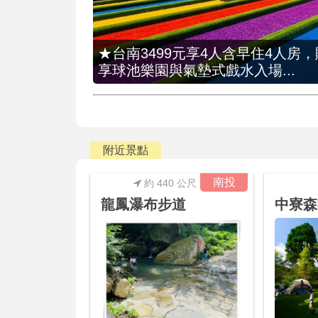
★台南3499元享4人含早住4人房
享球池樂園與氣墊式戲水入場...
附近景點
南投
約 440 公尺
龍鳳瀑布步道
中寮森