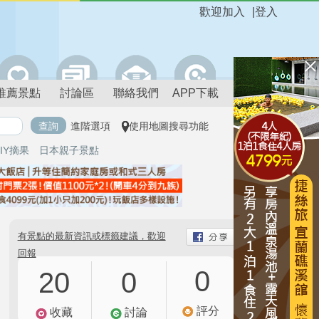
歡迎加入
|
登入
推薦景點
討論區
聯絡我們
APP下載
進階選項
使用地圖搜尋功能
IY摘果
日本親子景點
有景點的最新資訊或標籤建議，歡迎
回報
0
20
0
評分
收藏
討論