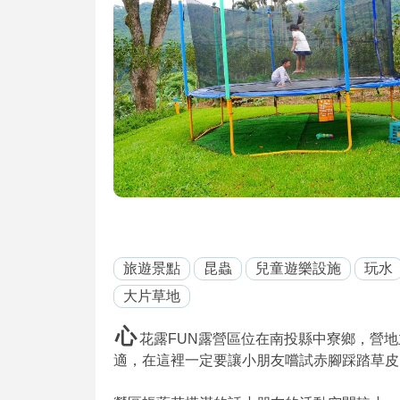
旅遊景點
昆蟲
兒童遊樂設施
玩水
大片草地
心
花露FUN露營區位在南投縣中寮鄉，營
適，在這裡一定要讓小朋友嚐試赤腳踩踏草皮