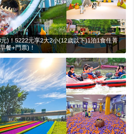
元)！5222元享2大2小(12歲以下)1泊1食住菁
早餐+門票)！