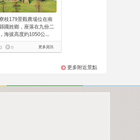
寮枝179景觀農場位在南
縣國姓鄉，座落在九份二
，海拔高度約1050公...
更多資訊
2
0
更多附近景點