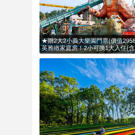
★贈2大2小義大樂園門票(價值2958
英雅緻家庭房！2小可換1大入住(含