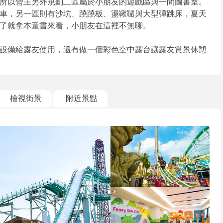
所以營主另外規劃二區屬於小朋友的遊戲區與一間圖書室。
車，另一區則有沙坑、蹺蹺板、盪鞦韆與大型彈跳床，夏天
了就拿本童書來看，小朋友在這裡不無聊。
設備給露友使用，還有做一個彩色空中露台讓露友賞景休憩
檢視街景
附近景點