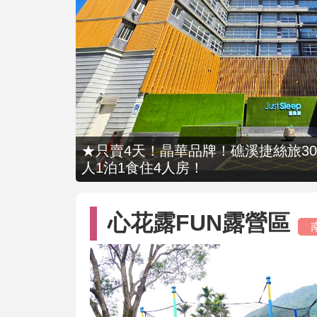
★只賣4天！晶華品牌！礁溪捷絲旅309
人1泊1食住4人房！
心花露FUN露營區