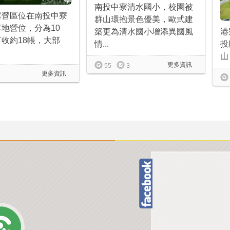
南投中寮清水國小，校園被
露營區位在南投中寮
群山環抱景色優美，歐式建
地營位，分為10
港
築更為清水國小增添異國風
收約18帳，大部
投
情...
山
更多資訊
55
3
更多資訊
1