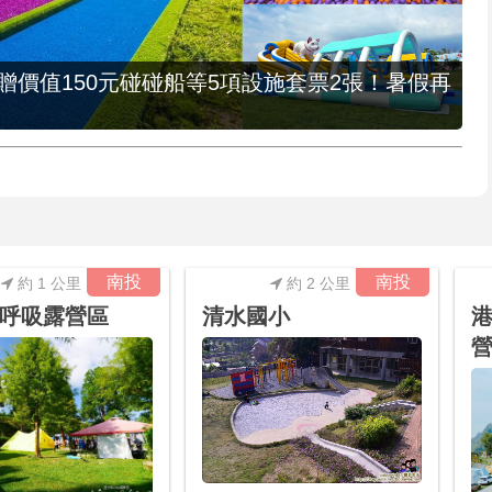
，贈價值150元碰碰船等5項設施套票2張！暑假再
南投
南投
約 1 公里
約 2 公里
呼吸露營區
清水國小
港
營