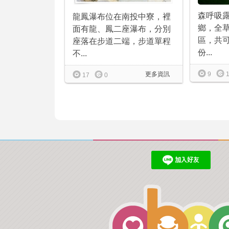
森呼吸
龍鳳瀑布位在南投中寮，裡
鄉，全草
面有龍、鳳二座瀑布，分別
區，共可
座落在步道二端，步道單程
份...
不...
9
更多資訊
17
0