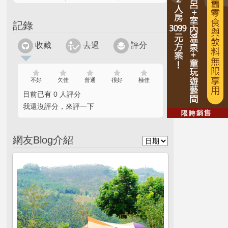
記錄
收藏
去過
評分
不好
欠佳
普通
很好
極佳
目前已有 0 人評分
我還沒評分，來評一下
網友Blog介紹