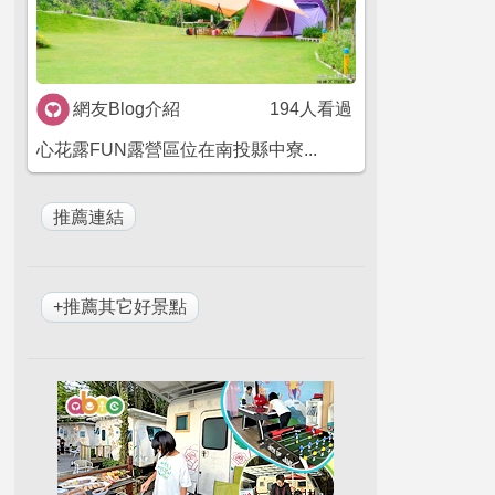
網友Blog介紹
194人看過
心花露FUN露營區位在南投縣中寮...
+推薦其它好景點