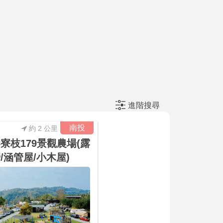
進階搜尋
南投
約 2 公里
寮枝179景觀農場(露
/涵管屋/小木屋)