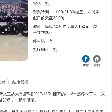
電話：無
營業時間：11:00-21:30(週五、六與例
假日前天至22:00)
價位：每場7.5分鐘，單人150元、親
子共乘200元
停車場：有
無線網路：無
專頁
官網
無休
結束營業
三越大有店5樓2017/12/21開幕的小學堂漂移卡丁車，來
皆可輕鬆駕馭，一起來甩尾。