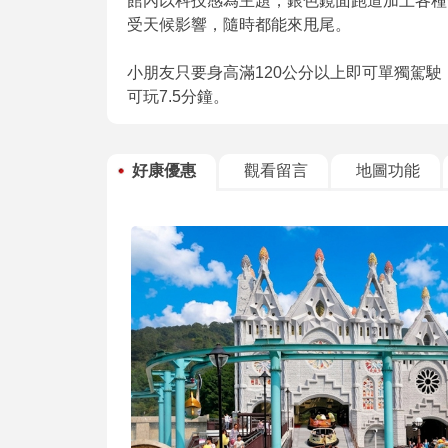
館內以科技感為主題，銀色鏡面跑道加上各種
受天候影響，隨時都能來甩尾。
小朋友只要身高滿120公分以上即可單獨駕駛
可玩7.5分鐘。
好康優惠
觀看留言
地圖功能