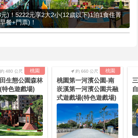
元)！5222元享2大2小(12歲以下)1泊1食住菁
早餐+門票)！
桃園
桃園
約 480 公尺
約 660 公尺
田生態公園森林
桃園第一河濱公園-南
三
(特色遊戲場)
崁溪第一河濱公園共融
式遊戲場(特色遊戲場)