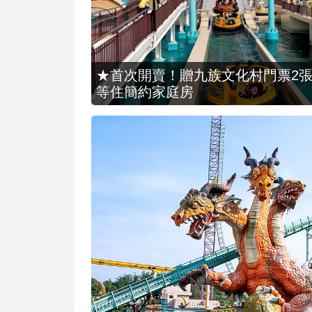
★首次開賣！贈九族文化村門票2張(總價
等住簡約家庭房