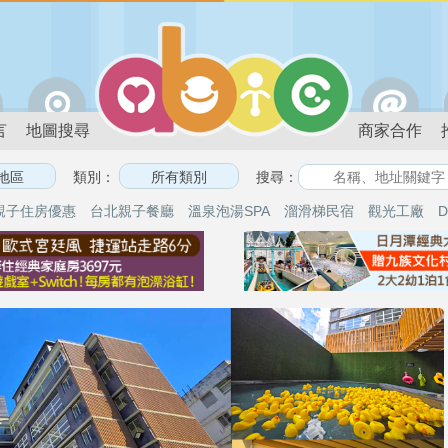
言
地圖搜尋
商家合作
類別：
搜尋：
親子住房優惠
台北親子餐廳
溫泉泡湯SPA
溜滑梯民宿
觀光工廠
D