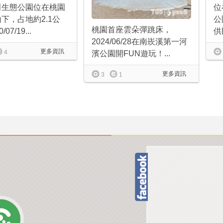
田生態公園位在桃園
位
下，占地約2.1公
公
桃園首座雲朵彈跳床，
07/19...
供
2024/06/28在南崁溪第一河
更多資訊
4
濱公園開FUN遊玩！...
更多資訊
3
1