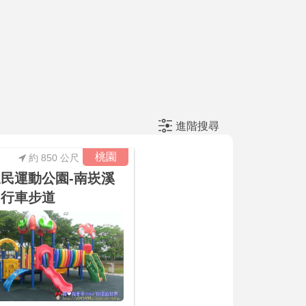
進階搜尋
桃園
約 850 公尺
民運動公園-南崁溪
自行車步道