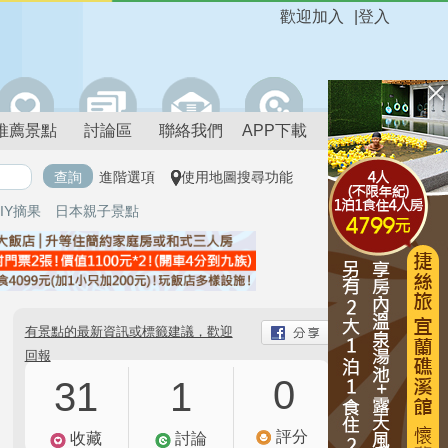
歡迎加入
|
登入
推薦景點
討論區
聯絡我們
APP下載
進階選項
使用地圖搜尋功能
IY摘果
日本親子景點
有景點的最新資訊或標籤建議，歡迎
回報
0
31
1
評分
收藏
討論