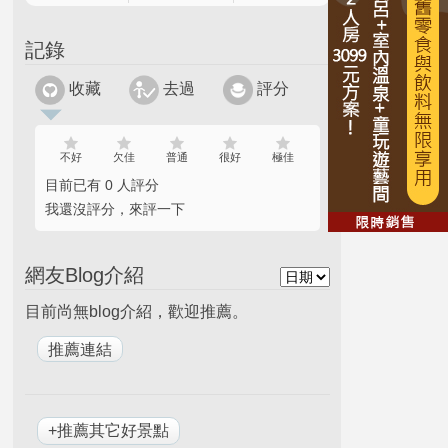
記錄
收藏
去過
評分
不好
欠佳
普通
很好
極佳
目前已有 0 人評分
我還沒評分，來評一下
網友Blog介紹
目前尚無blog介紹，歡迎推薦。
+推薦其它好景點