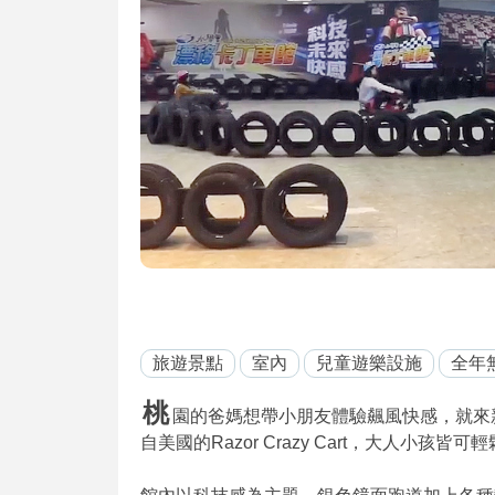
旅遊景點
室內
兒童遊樂設施
全年
桃
園的爸媽想帶小朋友體驗飆風快感，就來新光
自美國的Razor Crazy Cart，大人小孩