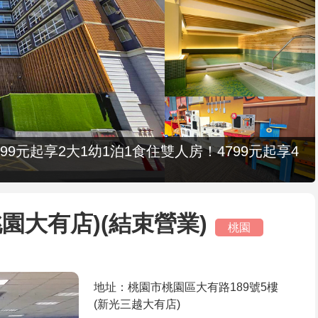
9元起享2大1幼1泊1食住雙人房！4799元起享4
園大有店)(結束營業)
桃園
地址：桃園市桃園區大有路189號5樓
(新光三越大有店)