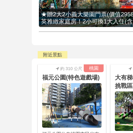
★贈2大2小義大樂園門票(價值2958
英雅緻家庭房！2小可換1大入住(含
附近景點
桃園
約 310 公尺
福元公園(特色遊戲場)
大有梯
挑戰區