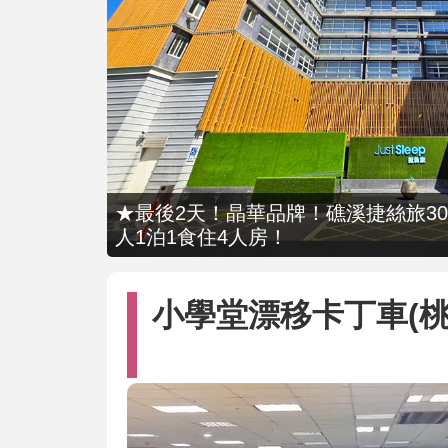
★最後2天！晶華品牌！礁溪捷絲旅309
人1泊1食住4人房！
小學堂漂移卡丁車(桃