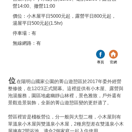
營14:00、撤營11:00
價位：小木屋平日5000元起，露營平日800元起，
湯屋平日500元起(1.5hr)
停車場：有
無線網路：有
專頁
官網
位
在陽明山國家公園的菁山遊憩區於2017年委外經營
整修後，在12/23正式開幕。這裡提供有小木屋、露營與
泡湯服務，園區地處幽靜山林裡，景色雅致，戶外還有
景觀造景裝飾，全新的菁山遊憩區變的更舒適了。
營區裡皆是棧板營位，分一般與大型二種，小木屋則有
單溫泉小木屋與雙溫泉小木屋，2種房型差在雙溫泉小木
屋擁有2間浴池，適合2個家庭一起入住使用。