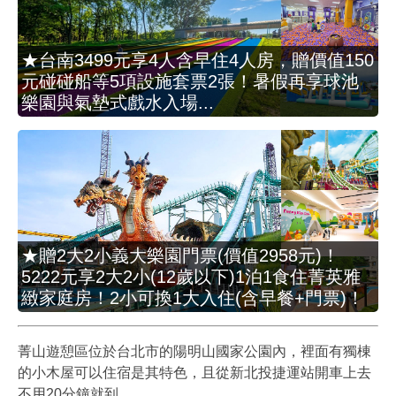
★台南3499元享4人含早住4人房，贈價值150
元碰碰船等5項設施套票2張！暑假再享球池
樂園與氣墊式戲水入場...
★贈2大2小義大樂園門票(價值2958元)！
5222元享2大2小(12歲以下)1泊1食住菁英雅
緻家庭房！2小可換1大入住(含早餐+門票)！
菁山遊憩區位於台北市的陽明山國家公園內，裡面有獨棟
的小木屋可以住宿是其特色，且從新北投捷運站開車上去
不用20分鐘就到。