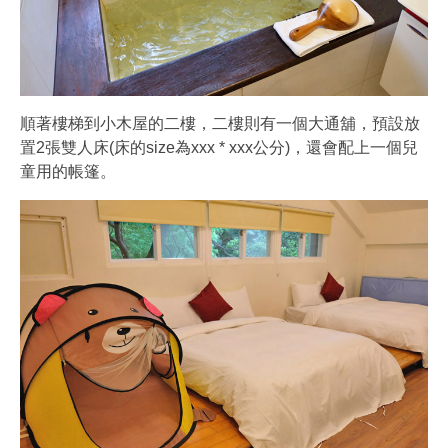
順著樓梯到小木屋的二樓，二樓則有一個大通舖，預設放
置2張雙人床(床的size為xxx * xxx公分)，還會配上一個兒
童用的帳篷。