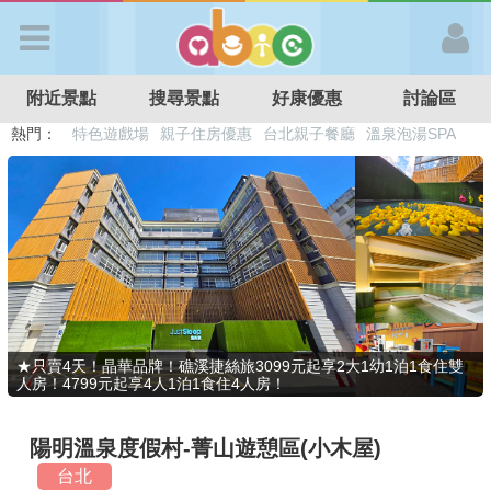
歡迎加入
附近景點
搜尋景點
好康優惠
討論區
APP登入
熱門：
溜滑梯民宿
觀光工廠
DIY摘果
日本親子景點
特色遊戲場
親子住房優惠
台北親子餐廳
溫泉泡湯SPA
首 頁
搜尋景點
好康優惠
★只賣4天！晶華品牌！礁溪捷絲旅3099元起享2大1幼1泊1食住雙
人房！4799元起享4人1泊1食住4人房！
最新消息
陽明溫泉度假村-菁山遊憩區(小木屋)
最新留言
台北