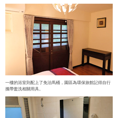
一樓的浴室則配上了免治馬桶，園區為環保旅館記得自行
攜帶盥洗相關用具。