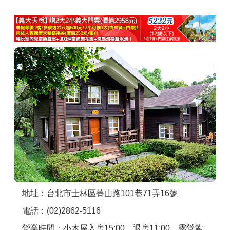
商家合作
推薦景點
討論區
聯絡我們
APP下載
地址：台北市士林區菁山路101巷71弄16號
電話：(02)2862-5116
營業時間：小木屋入房15:00、退房11:00，露營紮