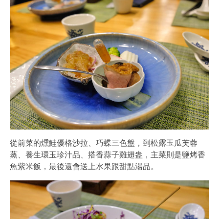
從前菜的燻鮭優格沙拉、巧蝶三色盤，到松露玉瓜芙蓉
蒸、養生環玉珍汁品、搭香蒜子雞翅盎，主菜則是鹽烤香
魚紫米飯，最後還會送上水果跟甜點湯品。