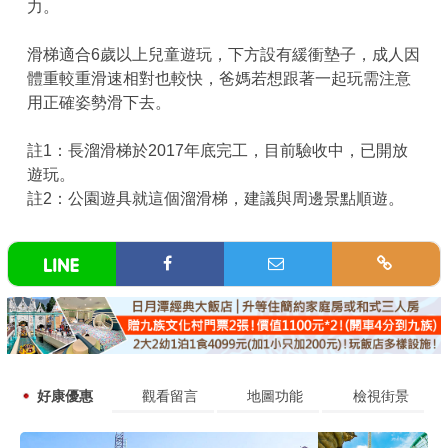
力。
滑梯適合6歲以上兒童遊玩，下方設有緩衝墊子，成人因
體重較重滑速相對也較快，爸媽若想跟著一起玩需注意
用正確姿勢滑下去。
註1：長溜滑梯於2017年底完工，目前驗收中，已開放
遊玩。
註2：公園遊具就這個溜滑梯，建議與周邊景點順遊。
好康優惠
觀看留言
地圖功能
檢視街景