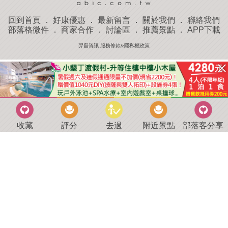
回到首頁
．
好康優惠
．
最新留言
．
關於我們
．
聯絡我們
部落格微件
．
商家合作
．
討論區
．
推薦景點
．
APP下載
羿磊資訊 服務條款&隱私權政策
收藏
評分
去過
附近景點
部落客分享