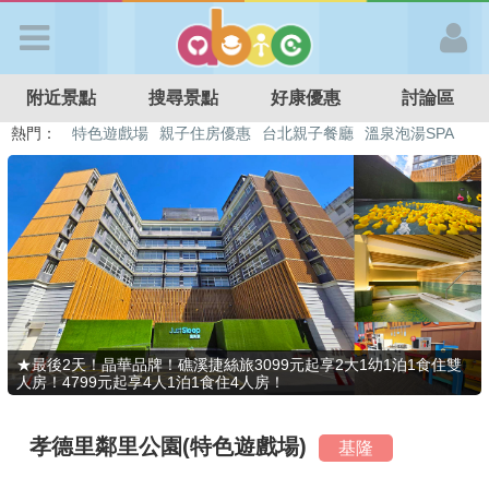
歡迎加入
附近景點
搜尋景點
好康優惠
討論區
APP登入
熱門：
特色遊戲場
親子住房優惠
台北親子餐廳
溫泉泡湯SPA
溜滑梯民宿
觀光工廠
DIY摘果
日本親子景點
首 頁
搜尋景點
好康優惠
★最後2天！晶華品牌！礁溪捷絲旅3099元起享2大1幼1泊1食住雙
人房！4799元起享4人1泊1食住4人房！
最新消息
孝德里鄰里公園(特色遊戲場)
基隆
最新留言