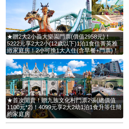
★贈2大2小義大樂園門票(價值2958元)！
5222元享2大2小(12歲以下)1泊1食住菁英雅
緻家庭房！2小可換1大入住(含早餐+門票)！
★首次開賣！贈九族文化村門票2張(總價值
1100元*2)！4099元享2大2幼1泊1食升等住簡
約家庭房