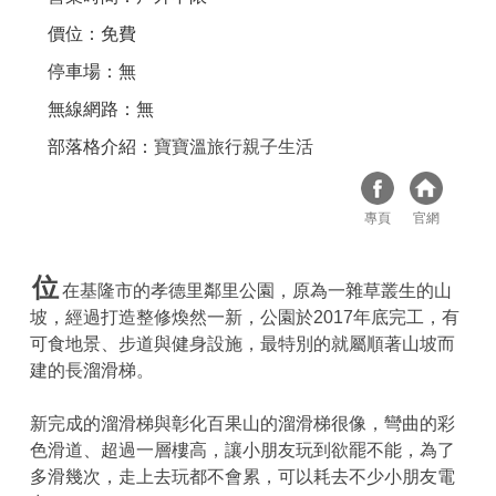
價位：免費
停車場：無
無線網路：無
部落格介紹：
寶寶溫旅行親子生活
專頁
官網
位
在基隆市的孝德里鄰里公園，原為一雜草叢生的山
坡，經過打造整修煥然一新，公園於2017年底完工，有
可食地景、步道與健身設施，最特別的就屬順著山坡而
建的長溜滑梯。
新完成的溜滑梯與彰化百果山的溜滑梯很像，彎曲的彩
色滑道、超過一層樓高，讓小朋友玩到欲罷不能，為了
多滑幾次，走上去玩都不會累，可以耗去不少小朋友電