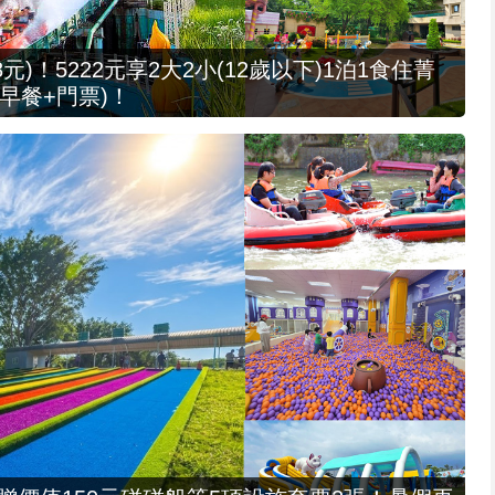
元)！5222元享2大2小(12歲以下)1泊1食住菁
早餐+門票)！