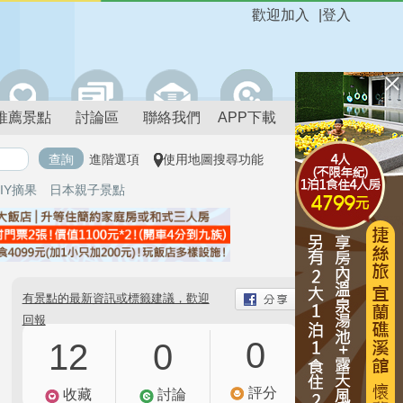
歡迎加入
|
登入
推薦景點
討論區
聯絡我們
APP下載
進階選項
使用地圖搜尋功能
IY摘果
日本親子景點
有景點的最新資訊或標籤建議，歡迎
回報
0
12
0
評分
收藏
討論