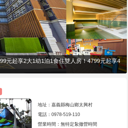
9元起享2大1幼1泊1食住雙人房！4799元起享4
地址：嘉義縣梅山鄉太興村
電話：0978-519-110
營業時間：無特定紮撤營時間