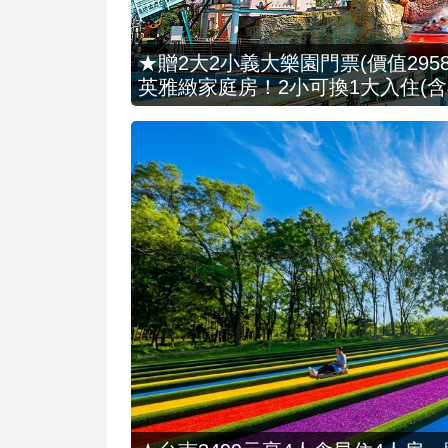
★贈2大2小義大樂園門票(價值2958
英雅緻家庭房！2小可換1大入住(含