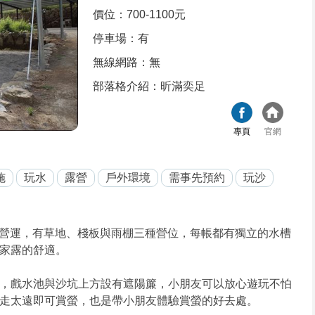
價位：700-1100元
停車場：有
無線網路：無
部落格介紹：
昕滿奕足
專頁
官網
施
玩水
露營
戶外環境
需事先預約
玩沙
開始營運，有草地、棧板與雨棚三種營位，每帳都有獨立的水槽
家露的舒適。
，戲水池與沙坑上方設有遮陽簾，小朋友可以放心遊玩不怕
走太遠即可賞螢，也是帶小朋友體驗賞螢的好去處。