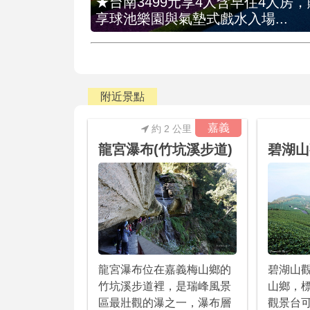
★台南3499元享4人含早住4人房
享球池樂園與氣墊式戲水入場...
附近景點
嘉義
約 2 公里
龍宮瀑布(竹坑溪步道)
碧湖山
龍宮瀑布位在嘉義梅山鄉的
碧湖山
竹坑溪步道裡，是瑞峰風景
山鄉，標
區最壯觀的瀑之一，瀑布層
觀景台可以