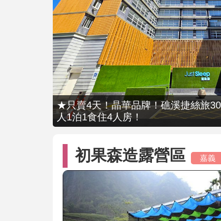
★只賣4天！晶華品牌！礁溪捷絲旅309
人1泊1食住4人房！
初果森造露營區
嘉義