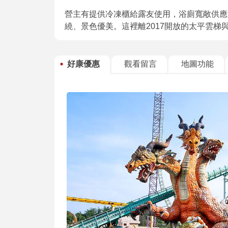
營主有提供冷凍櫃給露友使用，浴廁寬敞供應
繞、景色優美。這裡離2017開放的太平雲梯
好康優惠
觀看留言
地圖功能