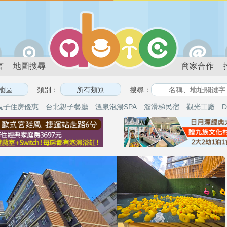
言
地圖搜尋
商家合作
類別：
搜尋：
親子住房優惠
台北親子餐廳
溫泉泡湯SPA
溜滑梯民宿
觀光工廠
D