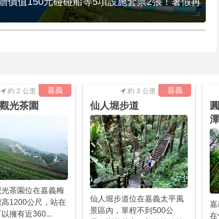
，贈價值150元碰碰船等5項設施套票2張！暑假再
嘉義
嘉義
約 2 公里
約 3 公里
觀光茶園
仙人堀步道
圓
潭
觀光茶園位在嘉義梅
仙人堀步道位在嘉義太平風
高1200公尺，站在
嘉
景區內，單程不到500公
擁有近360...
在