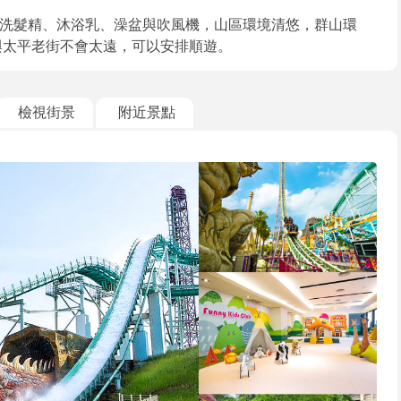
洗髮精、沐浴乳、澡盆與吹風機，山區環境清悠，群山環
與太平老街不會太遠，可以安排順遊。
檢視街景
附近景點