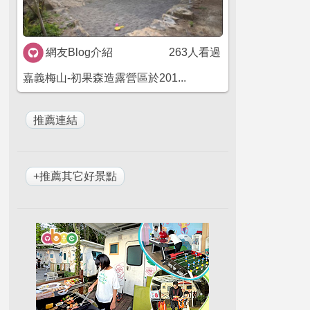
網友Blog介紹
263人看過
嘉義梅山-初果森造露營區於201...
+推薦其它好景點