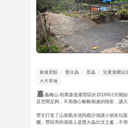
旅遊景點
螢火蟲
昆蟲
兒童遊樂設
大片草地
嘉
義梅山-初果森造露營區於2018年2月
且空間足夠，不用擔心帳帳相連的情形，讓大
營主打造了山泉戲水池與戲沙池讓小朋友玩耍
曬。營區旁的道路上是螢火蟲出没之處，不用