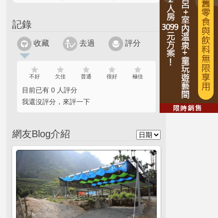
記錄
收藏
去過
評分
不好
欠佳
普通
很好
極佳
目前已有 0 人評分
我還沒評分，來評一下
網友Blog介紹