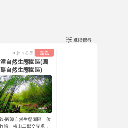
進階搜尋
嘉義
約 4 公里
潭自然生態園區(圓
谿自然生態園區)
義-圓潭自然生態園區，位
竹崎、梅山二鄉交界處，