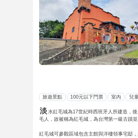
旅遊景點
100元以下門票
室內
兒
淡
水紅毛城為17世紀時西班牙人所建造，
毛人，故被稱為紅毛城，為台灣第一級古蹟並
紅毛城可參觀區域包含主館與洋樓領事宅邸，