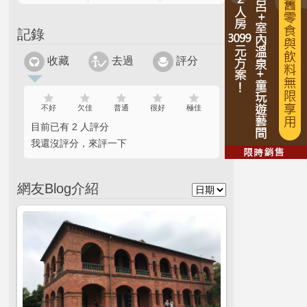
記錄
收藏
去過
評分
不好
欠佳
普通
很好
極佳
目前已有 2 人評分
我還沒評分，來評一下
網友Blog介紹