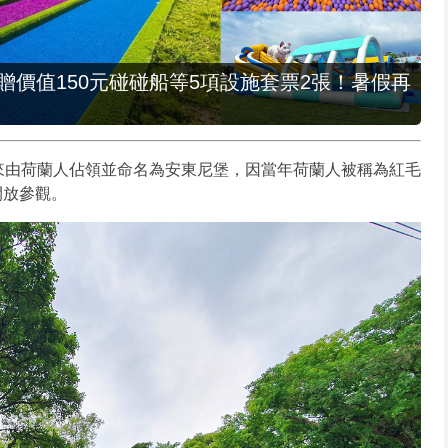
，贈價值150元碰碰船等5項設施套票2張！暑假再
來由荷蘭人佔領並命名為安東尼堡，因當年荷蘭人被稱為紅毛
開放參觀。