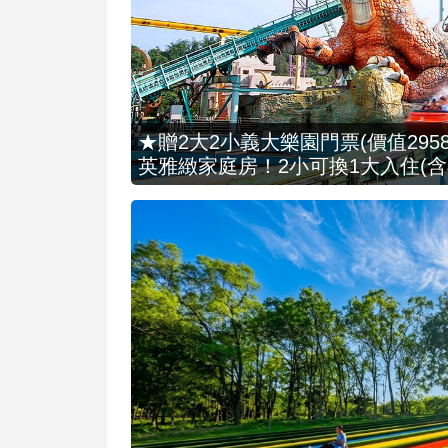
★贈2大2小義大樂園門票(價值2958
英雅緻家庭房！2小可換1大入住(含