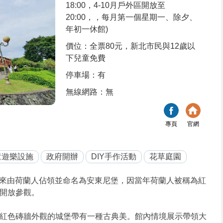
18:00，4-10月戶外區開放至
20:00，，每月第一個星期一、除夕、
年初一休館)
價位：全票80元，新北市民與12歲以
下兒童免費
停車場：有
無線網路：無
專頁
官網
童遊樂設施
政府開辦
DIY手作活動
花草庭園
後來由荷蘭人佔領並命名為安東尼堡，因當年荷蘭人被稱為紅
開放參觀。
紅色磚牆外觀的城堡帶有一種古典美。館內情境展示帶領大