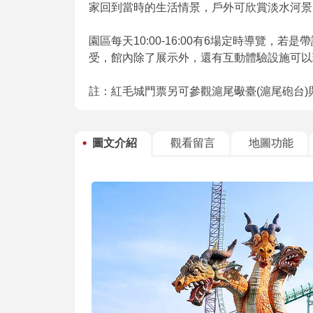
家回到當時的生活情景，戶外可欣賞淡水河景
園區每天10:00-16:00有6場定時導覽
受，館內除了展示外，還有互動體驗設施可以
註：紅毛城門票另可參觀滬尾礮臺(滬尾砲台
圖文介紹
觀看留言
地圖功能