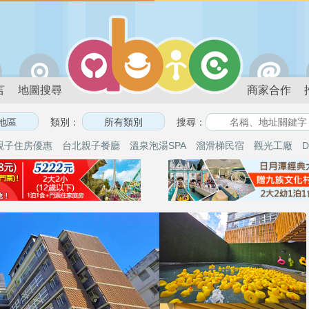
言
地圖搜尋
商家合作
類別：
搜尋：
親子住房優惠
台北親子餐廳
溫泉泡湯SPA
溜滑梯民宿
觀光工廠
D