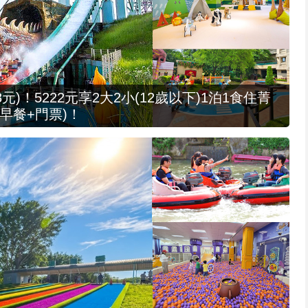
元)！5222元享2大2小(12歲以下)1泊1食住菁
早餐+門票)！