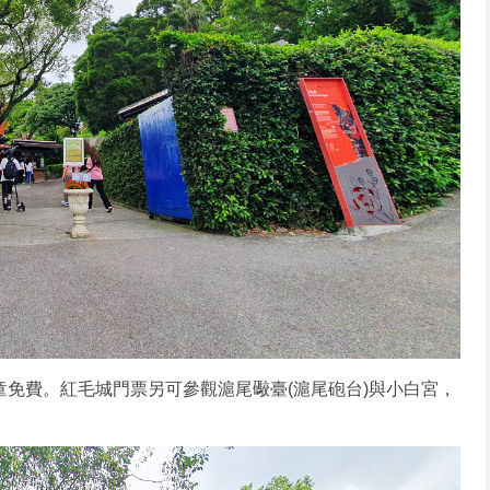
童免費。紅毛城門票另可參觀滬尾礮臺(滬尾砲台)與小白宮，