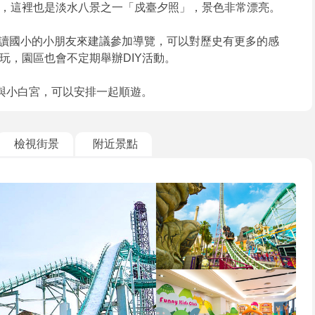
，這裡也是淡水八景之一「戍臺夕照」，景色非常漂亮。
，若是帶讀國小的小朋友來建議參加導覽，可以對歷史有更多的感
玩，園區也會不定期舉辦DIY活動。
)與小白宮，可以安排一起順遊。
檢視街景
附近景點