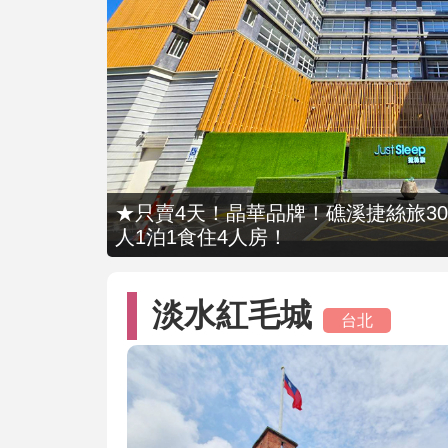
★只賣4天！晶華品牌！礁溪捷絲旅309
人1泊1食住4人房！
淡水紅毛城
台北