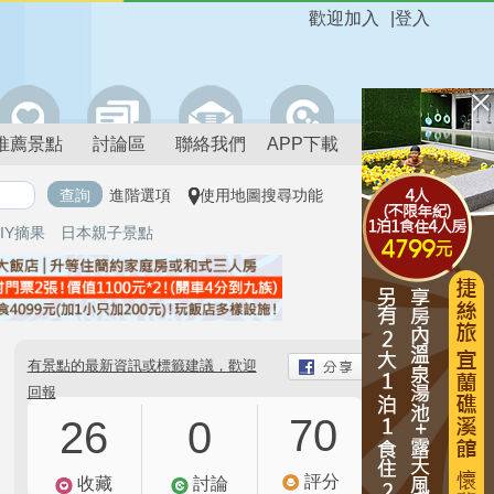
歡迎加入
|
登入
推薦景點
討論區
聯絡我們
APP下載
進階選項
使用地圖搜尋功能
IY摘果
日本親子景點
有景點的最新資訊或標籤建議，歡迎
回報
70
26
0
評分
收藏
討論