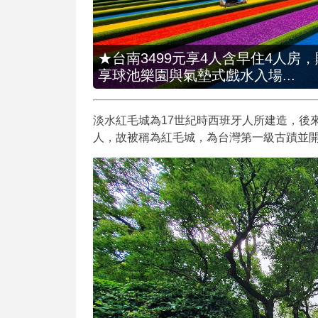
★台南3499元享4人含早住4人房
享球池樂園與氣墊式戲水入場...
淡水紅毛城為17世紀時西班牙人所建造，後
人，故被稱為紅毛城，為台灣第一級古蹟並