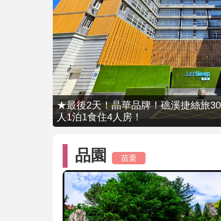
★最後2天！晶華品牌！礁溪捷絲旅309
人1泊1食住4人房！
品園
苗栗