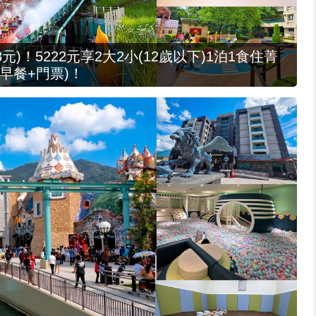
元)！5222元享2大2小(12歲以下)1泊1食住菁
早餐+門票)！