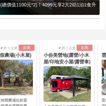
值1100元*2)！4099元享2大2幼1泊1食升
苗栗
苗栗
約 1 公里
約 1 公里
假農場(小木屋)
小份美營地(露營/小木
屋/印地安小屋/露營車)
技休閒農場位於苗
雲
一個適合露營的農
2