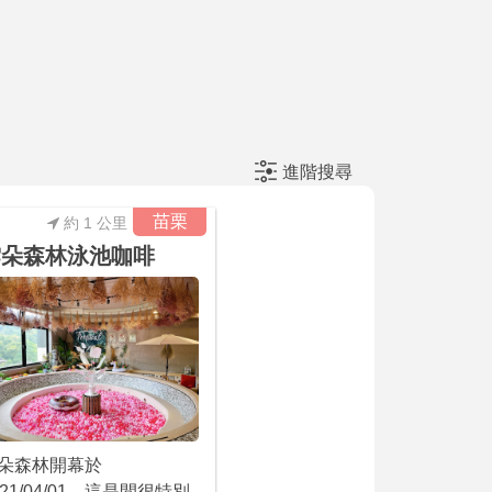
進階搜尋
苗栗
約 1 公里
雲朵森林泳池咖啡
朵森林開幕於
021/04/01，這是間很特別