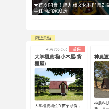
★首次開賣！贈九族文化村門票2張(總價
等住簡約家庭房
附近景點
苗栗
約 700 公尺
大掌櫃農場(小木屋/貨
神農渡
櫃屋)
神農科
大掌櫃農場位在苗栗頭份，
栗，是