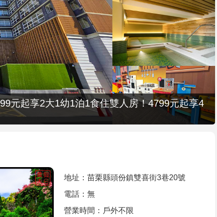
9元起享2大1幼1泊1食住雙人房！4799元起享4
地址：苗栗縣頭份鎮雙喜街3巷20號
電話：無
營業時間：戶外不限