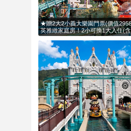
★贈2大2小義大樂園門票(價值2958
英雅緻家庭房！2小可換1大入住(含