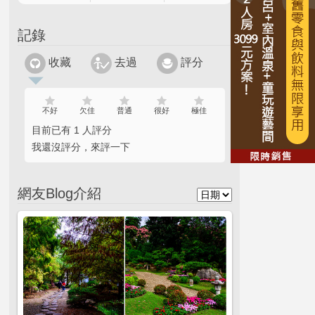
記錄
收藏
去過
評分
不好
欠佳
普通
很好
極佳
目前已有 1 人評分
我還沒評分，來評一下
網友Blog介紹