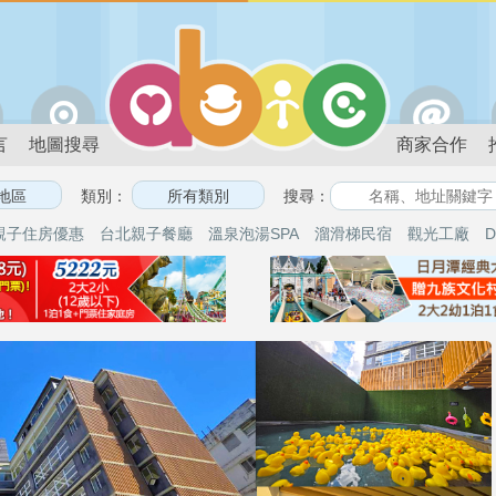
言
地圖搜尋
商家合作
類別：
搜尋：
親子住房優惠
台北親子餐廳
溫泉泡湯SPA
溜滑梯民宿
觀光工廠
D