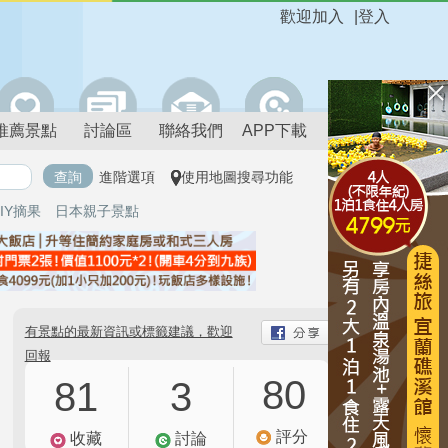
歡迎加入
|
登入
推薦景點
討論區
聯絡我們
APP下載
進階選項
使用地圖搜尋功能
IY摘果
日本親子景點
有景點的最新資訊或標籤建議，歡迎
回報
80
81
3
評分
收藏
討論