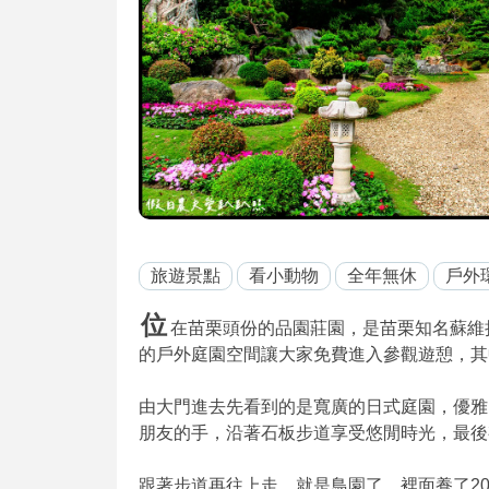
旅遊景點
看小動物
全年無休
戶外
位
在苗栗頭份的品園莊園，是苗栗知名蘇維
的戶外庭園空間讓大家免費進入參觀遊憩，其
由大門進去先看到的是寬廣的日式庭園，優雅
朋友的手，沿著石板步道享受悠閒時光，最後
跟著步道再往上走，就是鳥園了，裡面養了2