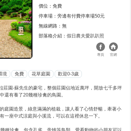
價位：免費
停車場：旁邊有付費停車場50元
無線網路：無
部落格介紹：
假日農夫愛趴趴照
專頁
官網
環境
免費
花草庭園
歡迎0-3歲
拉莊園-蘇先生的豪宅，整個莊園佔地近萬坪，開放七千多坪
中還有養了20幾種珍禽的鳥園。
的庭園造景，綠意滿滿的植栽，讓人看了心情舒暢，牽著小
有一座中式涼庭與小溪流，可以在這裡休息一下。
0幾種珍禽，包含孔雀、帝雉等鳥類，愛看動物的小朋友可以