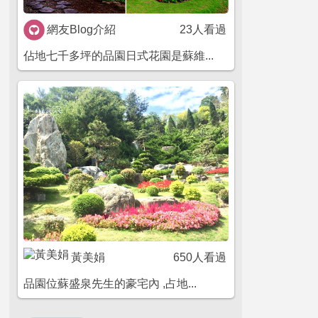
網友Blog介紹
23人看過
佔地七千多坪的品園日式花園是蘇維...
黃美娟
650人看過
品園位蘇盛泉先生的豪宅內 ,占地...