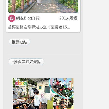
網友Blog介紹
201人看過
苗栗造橋在龍昇湖步道打造長達15...
+推薦其它好景點