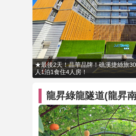
★最後2天！晶華品牌！礁溪捷絲旅309
人1泊1食住4人房！
龍昇綠龍隧道(龍昇南