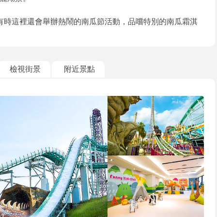
有時這裡還會舉辦熱鬧的南瓜節活動，品嚐特別的南瓜霜淇
檢視街景
附近景點