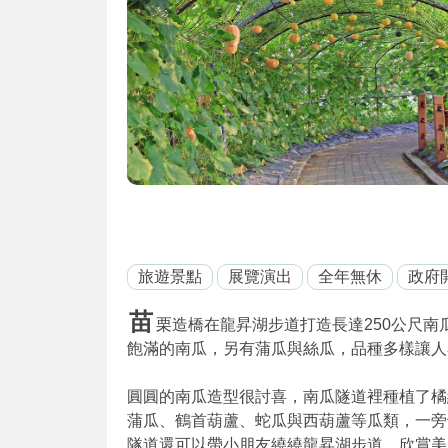
旅遊景點
展覽演出
全年無休
政府
苗
栗造橋在龍昇湖步道打造長達250公尺
飽滿的南瓜，另有蒲瓜與絲瓜，品種多樣讓人
圓圓的南瓜造型很討喜，南瓜隧道裡種植了橘
蒲瓜、鶴首葫蘆、蛇瓜與西葫蘆等瓜類，一旁
隧道還可以帶小朋友繞繞龍昇湖步道，欣賞美