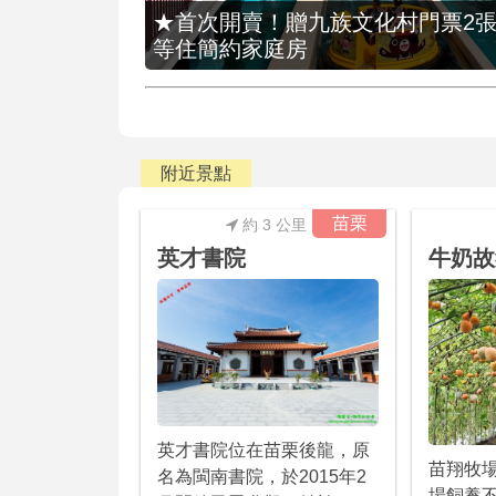
★首次開賣！贈九族文化村門票2張(總價
等住簡約家庭房
附近景點
苗栗
約 3 公里
英才書院
牛奶故
英才書院位在苗栗後龍，原
苗翔牧
名為閩南書院，於2015年2
場飼養