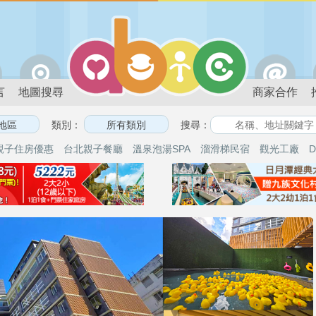
言
地圖搜尋
商家合作
類別：
搜尋：
親子住房優惠
台北親子餐廳
溫泉泡湯SPA
溜滑梯民宿
觀光工廠
D