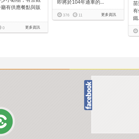
即將於104年通車的...
苗
餐廳有供應餐點與販
有
更多資訊
376
11
鐵.
更多資訊
0