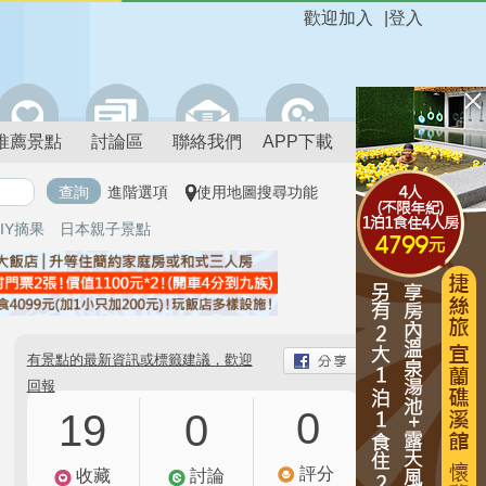
歡迎加入
|
登入
推薦景點
討論區
聯絡我們
APP下載
進階選項
使用地圖搜尋功能
IY摘果
日本親子景點
有景點的最新資訊或標籤建議，歡迎
回報
0
19
0
評分
收藏
討論