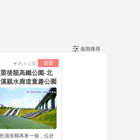
進階搜尋
苗栗
約 4 公里
栗後龍高鐵公園-北
勢溪親水廊道童趣公園
色溜滑梯再來一個，位於