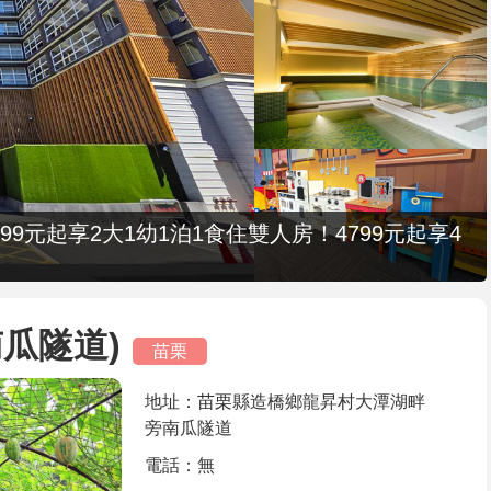
9元起享2大1幼1泊1食住雙人房！4799元起享4
瓜隧道)
苗栗
地址：苗栗縣造橋鄉龍昇村大潭湖畔
旁南瓜隧道
電話：無