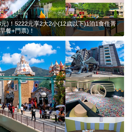
元)！5222元享2大2小(12歲以下)1泊1食住菁
早餐+門票)！