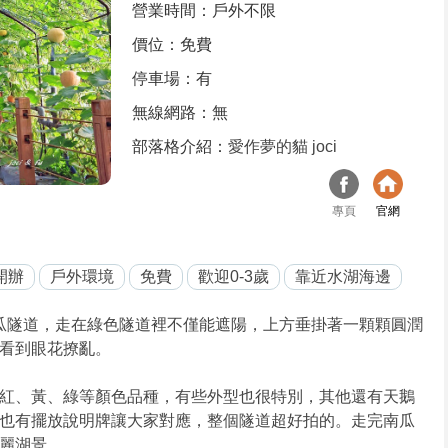
營業時間：戶外不限
價位：免費
停車場：有
無線網路：無
部落格介紹：
愛作夢的貓 joci
專頁
官網
開辦
戶外環境
免費
歡迎0-3歲
靠近水湖海邊
南瓜隧道，走在綠色隧道裡不僅能遮陽，上方垂掛著一顆顆圓潤
看到眼花撩亂。
紅、黃、綠等顏色品種，有些外型也很特別，其他還有天鵝
也有擺放說明牌讓大家對應，整個隧道超好拍的。走完南瓜
麗湖景。