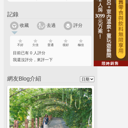
記錄
收藏
去過
評分
不好
欠佳
普通
很好
極佳
目前已有 0 人評分
我還沒評分，來評一下
網友Blog介紹