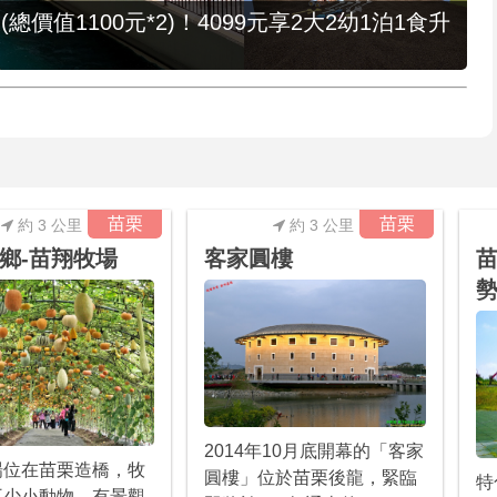
值1100元*2)！4099元享2大2幼1泊1食升
苗栗
苗栗
約 3 公里
約 3 公里
鄉-苗翔牧場
客家圓樓
苗
2014年10月底開幕的「客家
場位在苗栗造橋，牧
圓樓」位於苗栗後龍，緊臨
特
不少小動物，有景觀