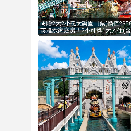
★贈2大2小義大樂園門票(價值2958
英雅緻家庭房！2小可換1大入住(含