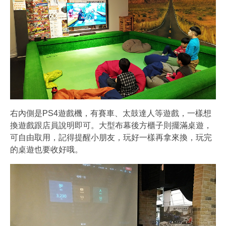
右內側是PS4遊戲機，有賽車、太鼓達人等遊戲，一樣想
換遊戲跟店員說明即可。大型布幕後方櫃子則擺滿桌遊，
可自由取用，記得提醒小朋友，玩好一樣再拿來換，玩完
的桌遊也要收好哦。