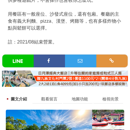
供多種遊戲片，不會操作也會教你怎麼玩。
用餐區有一般座位、沙發式座位，還有包廂。餐廳的主
食有義大利麵、pizza、漢堡、烤雞等，也有多樣炸物小
點與鬆餅可以選擇。
註：2021/08結束營業。
圖文介紹
觀看留言
地圖功能
檢視街景