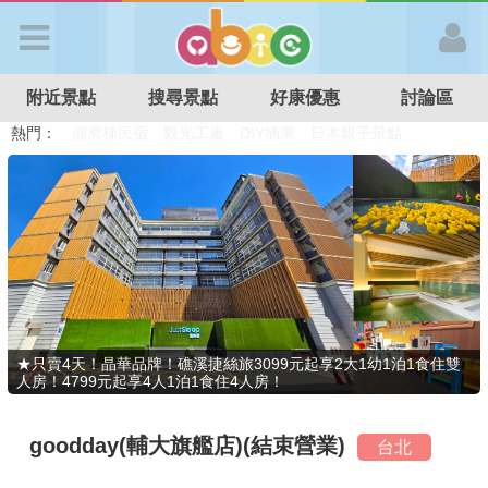
歡迎加入
附近景點
搜尋景點
好康優惠
討論區
APP登入
熱門：
溜滑梯民宿
觀光工廠
DIY摘果
日本親子景點
特色遊戲場
親子住房優惠
台北親子餐廳
溫泉泡湯SPA
首 頁
搜尋景點
好康優惠
★只賣4天！晶華品牌！礁溪捷絲旅3099元起享2大1幼1泊1食住雙
人房！4799元起享4人1泊1食住4人房！
最新消息
goodday(輔大旗艦店)(結束營業)
台北
最新留言