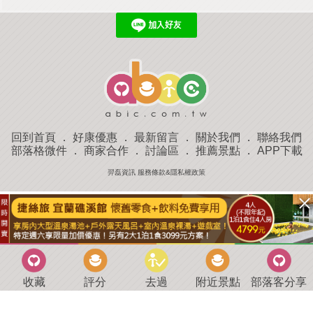
回到首頁
．
好康優惠
．
最新留言
．
關於我們
．
聯絡我們
部落格微件
．
商家合作
．
討論區
．
推薦景點
．
APP下載
羿磊資訊 服務條款&隱私權政策
收藏
評分
去過
附近景點
部落客分享