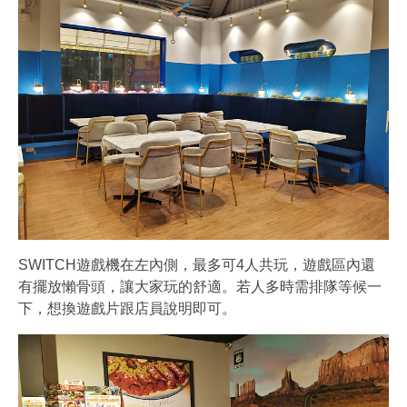
SWITCH遊戲機在左內側，最多可4人共玩，遊戲區內還
有擺放懶骨頭，讓大家玩的舒適。若人多時需排隊等候一
下，想換遊戲片跟店員說明即可。