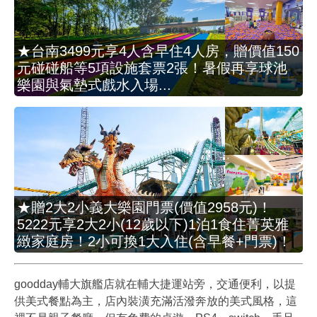
★台南3499元享4人含早住4人房，贈價值150
元碰碰船等5項設施套票2張！暑假再享球池
樂園與氣墊式戲水入場...
★贈2大2小義大樂園門票(價值2958元)！
5222元享2大2小(12歲以下)1泊1食住菁英雅
緻家庭房！2小可換1大入住(含早餐+門票)！
goodday輔大旗艦店就在輔大捷運站旁，交通便利，以提
供美式餐點為主，店內裝潢充滿活潑奔放的美式風格，這