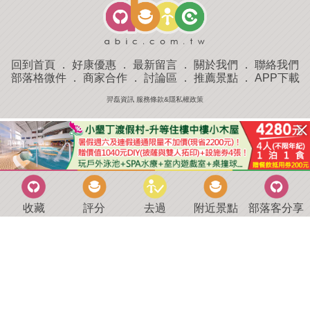
回到首頁
．
好康優惠
．
最新留言
．
關於我們
．
聯絡我們
部落格微件
．
商家合作
．
討論區
．
推薦景點
．
APP下載
羿磊資訊 服務條款&隱私權政策
收藏
評分
去過
附近景點
部落客分享