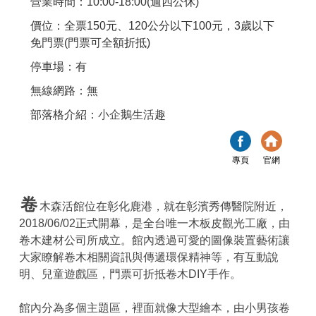
營業時間：10:00-18:00(週四公休)
價位：全票150元、120公分以下100元，3歲以下
免門票(門票可全額折抵)
停車場：有
無線網路：無
部落格介紹：
小企鵝生活趣
專頁
官網
卷
木森活館位在彰化鹿港，就在彰濱秀傳醫院附近，
2018/06/02正式開幕，是全台唯一木板皮觀光工廠，由
卷木建材公司所成立。館內透過可愛的圖像裝置藝術讓
大家瞭解卷木相關資訊與傳遞環保精神等，有互動說
明、兒童遊戲區，門票可折抵卷木DIY手作。
館內分為多個主題區，裡面就像大型繪本，由小男孩卷