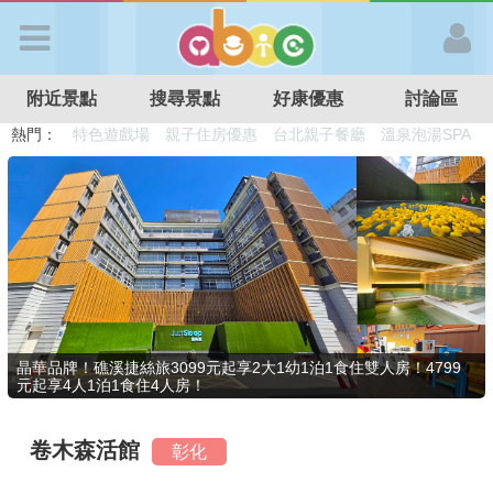
歡迎加入
附近景點
搜尋景點
好康優惠
討論區
APP登入
熱門：
溜滑梯民宿
觀光工廠
DIY摘果
日本親子景點
特色遊戲場
親子住房優惠
台北親子餐廳
溫泉泡湯SPA
首 頁
搜尋景點
好康優惠
晶華品牌！礁溪捷絲旅3099元起享2大1幼1泊1食住雙人房！4799
元起享4人1泊1食住4人房！
最新消息
卷木森活館
彰化
最新留言