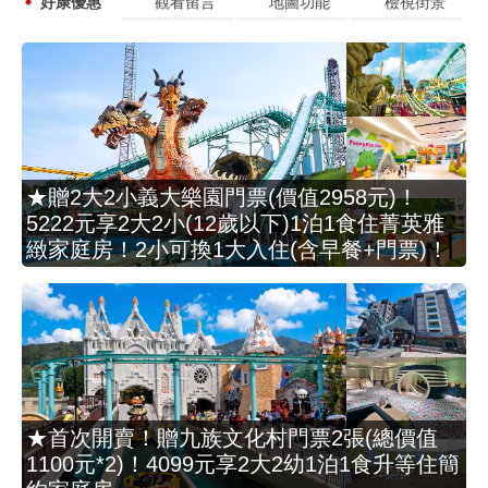
好康優惠
觀看留言
地圖功能
檢視街景
★贈2大2小義大樂園門票(價值2958元)！
5222元享2大2小(12歲以下)1泊1食住菁英雅
緻家庭房！2小可換1大入住(含早餐+門票)！
★首次開賣！贈九族文化村門票2張(總價值
1100元*2)！4099元享2大2幼1泊1食升等住簡