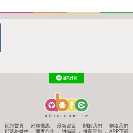
回到首頁
．
好康優惠
．
最新留言
．
關於我們
．
聯絡我們
部落格微件
．
商家合作
．
討論區
．
推薦景點
．
APP下載