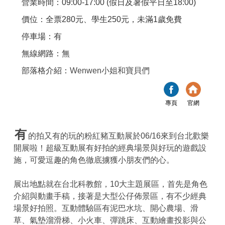
營業時間：09:00-17:00 (假日及暑假平日至18:00)
價位：全票280元、學生250元，未滿1歲免費
停車場：有
無線網路：無
部落格介紹：
Wenwen小姐和寶貝們
專頁
官網
有
的拍又有的玩的粉紅豬互動展於06/16來到台北歡樂
開展啦！超級互動展有好拍的經典場景與好玩的遊戲設
施，可愛逗趣的角色徹底擄獲小朋友們的心。
展出地點就在台北科教館，10大主題展區，首先是角色
介紹與動畫手稿，接著是大型公仔佈景區，有不少經典
場景好拍照。互動體驗區有泥巴水坑、開心農場、滑
草、氣墊溜滑梯、小火車、彈跳床、互動繪畫投影與公