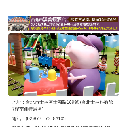
商家合作
推薦景點
討論區
聯絡我們
APP下載
地址：台北市士林區士商路189號 (台北士林科教館
7樓南側特展區)
電話：(02)8771-7318#105