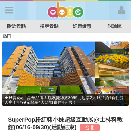
歡迎加入
附近景點
搜尋景點
好康優惠
討論區
APP登入
熱門：
溜滑梯民宿
觀光工廠
DIY摘果
日本親子景點
特色遊戲場
親子住房優惠
台北親子餐廳
溫泉泡湯SPA
首 頁
搜尋景點
好康優惠
★只賣4天！晶華品牌！礁溪捷絲旅3099元起享2大1幼1泊1食住雙
人房！4799元起享4人1泊1食住4人房！
最新消息
SuperPop粉紅豬小妹超級互動展@士林科教
最新留言
館(06/16-09/30)(活動結束)
台北