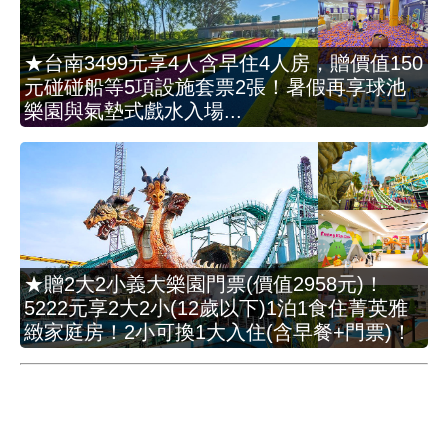
★台南3499元享4人含早住4人房，贈價值150
元碰碰船等5項設施套票2張！暑假再享球池
樂園與氣墊式戲水入場...
★贈2大2小義大樂園門票(價值2958元)！
5222元享2大2小(12歲以下)1泊1食住菁英雅
緻家庭房！2小可換1大入住(含早餐+門票)！